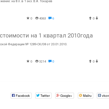
ение: на 8 л. в 1 экз.
В.А. Токарев
0
4063
6
0
тоимости на 1 квартал 2010года
кой Федерации № 1289-СК/08 от 20.01.2010.
0
3214
0
0
Facebook
Twitter
Google+
Mailru
vkon