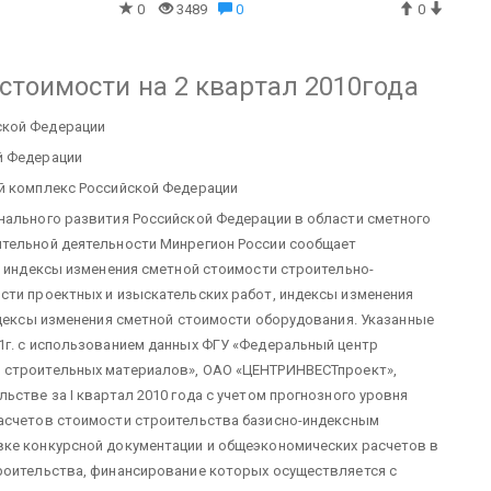
0
3489
0
0
тоимости на 2 квартал 2010года
кой Федерации
й Федерации
й комплекс Российской Федерации
нального развития Российской Федерации в области сметного
ительной деятельности Минрегион России сообщает
а индексы изменения сметной стоимости строительно-
сти проектных и изыскательских работ, индексы изменения
ндексы изменения сметной стоимости оборудования.
Указанные
1г. с использованием данных ФГУ «Федеральный центр
 строительных материалов»,
ОАО «ЦЕНТРИНВЕСТпроект»,
стве за I квартал 2010 года с учетом прогнозного уровня
асчетов стоимости строительства базисно-индексным
ке конкурсной документации и общеэкономических расчетов в
роительства, финансирование которых осуществляется с