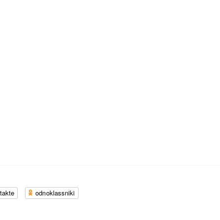
takte
odnoklassniki