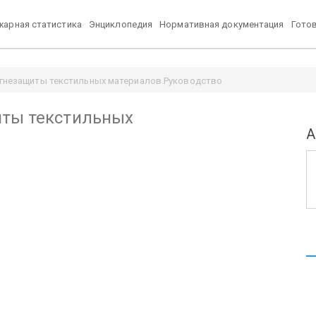
арная статистика
Энциклопедия
Нормативная документация
Гото
огнезащиты текстильных материалов.Руководство
иты текстильных
А