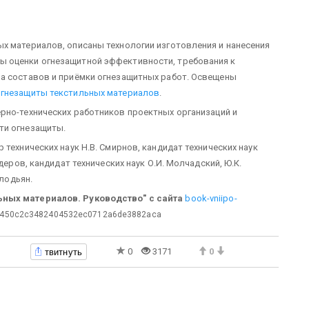
х материалов, описаны технологии изготовления и нанесения
ы оценки огнезащитной эффективности, требования к
ва составов и приёмки огнезащитных работ. Освещены
огнезащиты текстильных материалов
.
ерно-технических работников проектных организаций и
ти огнезащиты.
технических наук Н.В. Смирнов, кандидат технических наук
деров, кандидат технических наук О.И. Молчадский, Ю.К.
олодьян.
ьных материалов. Руководство" с сайта
book-vniipo-
e450c2c3482404532ec0712a6de3882aca
твитнуть
0
3171
0