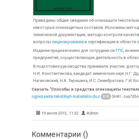
Приведены общие сведения об огнезащите текстильны
некоторых огнезащитных составов. Изложены метод
технической документации, методы контроля качест
вопросы
лицензирования
и сертификации в области
Издание предназначено для сотрудников
ГПС
, инжен
предприятий, осуществляющих деятельность в облас
В подготовке руководства принимали участие: доктор 
Н.И. Константинова, кандидат химических наук Н.Г. Ду
Нагановский, Н.А. Терешина, И.С. Семибратова, Г.И. Б
Скачать "Способы и средства огнезащиты текстил
ognezawita-tekstilnyh-materialov.doc
SHA1: caa7d5
838
19 июля 2012, 11:32
Admin
Комментарии (
)