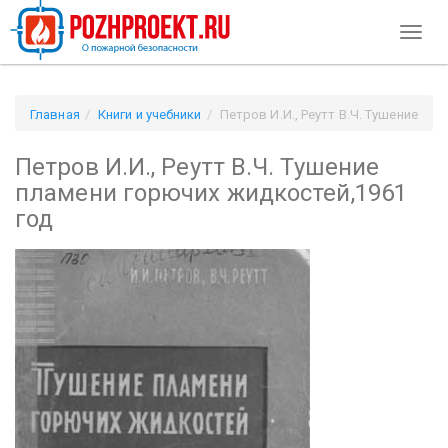
Toggl
naviga
Главная
Книги и учебники
Петров И.И., Реутт В.Ч. Тушение
пламени горючих жидкостей,1961 год
Петров И.И., Реутт В.Ч. Тушение
пламени горючих жидкостей,1961
год