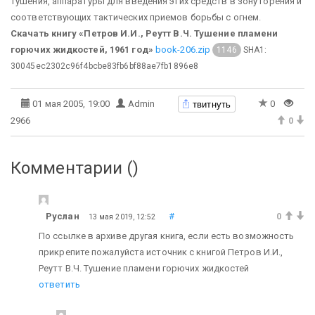
тушения, аппаратуры для введения этих средств в зону горения и
соответствующих тактических приемов борьбы с огнем.
Скачать книгу «Петров И.И., Реутт В.Ч. Тушение пламени
горючих жидкостей, 1961 год»
book-206.zip
SHA1:
1146
30045ec2302c96f4bcbe83fb6bf88ae7fb1896e8
твитнуть
01 мая 2005, 19:00
Admin
0
2966
0
Комментарии (
)
Руслан
#
0
13 мая 2019, 12:52
По ссылке в архиве другая книга, если есть возможность
прикрепите пожалуйста источник с книгой Петров И.И.,
Реутт В.Ч. Тушение пламени горючих жидкостей
ответить