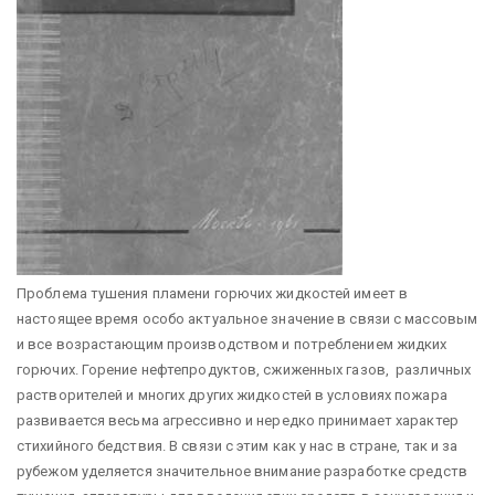
Проблема тушения пламени горючих жидкостей имеет в
настоящее время особо актуальное значение в связи с массо­вым
и все возрастающим производством и потреблением жид­ких
горючих. Горение нефтепродуктов, сжиженных газов, раз­личных
растворителей и многих других жидкостей в условиях пожара
развивается весьма агрессивно и нередко принимает характер
стихийного бедствия. В связи с этим как у нас в стра­не, так и за
рубежом уделяется значительное внимание разра­ботке средств