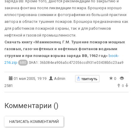
заряда ВВ. Кроме того, даются рекомендации по закрытию и
закачка фонтана после ликвидации пожара. Брошюра хорошо
иллюстрирована схемами и фото­графиями из большой практики
автора в области ту­шения пожаров. Брошюра предназначена как
для работников пожар­ной охраны, так и для работников
нефтяной и газовой промышленности.
Скачать книгу «Мамиконянц Г.М. Тушение пожаров мощных
газовых, газо-нефтяных и нефтяных фонтанов водными
струями и при помощи взрыва заряда ВВ, 1962 год»
book-
216.zip
SHA1: 36b384ea906a5c472056ccd931e03438b5c23aa9
680
твитнуть
01 мая 2005, 19:19
Admin
0
2581
0
Комментарии (
)
НАПИСАТЬ КОММЕНТАРИЙ