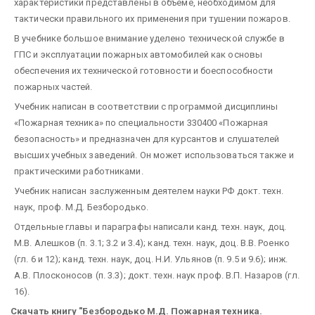
характеристики представлены в объеме, необходимом для
тактически правильного их применения при тушении пожаров.
В учебнике большое внимание уделено технической службе в
ГПС и эксплуатации пожарных автомобилей как основы
обеспечения их технической готовности и боеспособности
пожарных частей.
Учебник написан в соответствии с программой дисциплины
«Пожарная техника» по специальности 330400 «Пожарная
безопасность» и предназначен для курсантов и слушателей
высших учебных заведений. Он может использоваться также и
практическими работниками.
Учебник написан заслуженным деятелем науки РФ докт. техн.
наук, проф. М.Д. Безбородько.
Отдельные главы и параграфы написали канд. техн. наук, доц.
М.В. Алешков (п. 3.1; 3.2 и 3.4); канд. техн. наук, доц. В.В. Роенко
(гл. 6 и 12); канд. техн. наук, доц. Н.И. Ульянов (п. 9.5 и 9.6); инж.
А.В. Плосконосов (п. 3.3); докт. техн. наук проф. В.П. Назаров (гл.
16).
Скачать книгу "Безбородько М.Д. Пожарная техника.