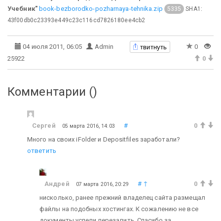
Учебник"
book-bezborodko-pozharnaya-tehnika.zip
SHA1:
5335
43f00db0c23393e449c23c116cd7826180ee4cb2
твитнуть
04 июля 2011, 06:05
Admin
0
25922
0
Комментарии (
)
Сергей
#
0
05 марта 2016, 14:03
Много на своих iFolder и Depositfiles заработали?
ответить
Андрей
#
↑
0
07 марта 2016, 20:29
нисколько, ранее прежний владелец сайта размещал
файлы на подобных хостингах. К сожалению не все
документы успели перезалить. Спасибо за