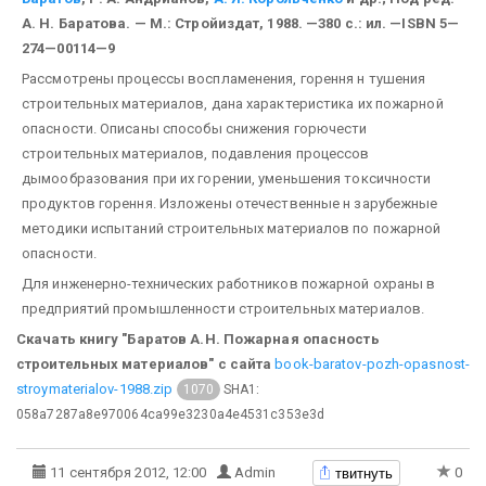
А. Н. Баратова. — М.: Стройиздат, 1988. —380 с.: ил. —ISBN 5—
274—00114—9
Рассмотрены процессы воспламенения, горення н тушения
строительных материалов, дана характеристика их пожарной
опасности. Описаны способы снижения горючести
строительных материалов, подавления процессов
дымообразования при их горении, уменьшения токсичности
продуктов горення. Изложены отечественные н зарубежные
методики испытаний строительных материалов по пожарной
опасности.
Для инженерно-технических работников пожарной охраны в
предприятий промышленности строительных материалов.
Скачать книгу "Баратов А.Н. Пожарная опасность
строительных материалов" с сайта
book-baratov-pozh-opasnost-
stroymaterialov-1988.zip
SHA1:
1070
058a7287a8e970064ca99e3230a4e4531c353e3d
твитнуть
11 сентября 2012, 12:00
Admin
0