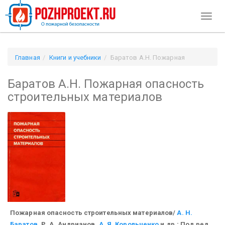
Toggl
naviga
Главная
Книги и учебники
Баратов А.Н. Пожарная
опасность строительных материалов
Баратов А.Н. Пожарная опасность
строительных материалов
Пожарная опасность строительных материалов/
А. Н.
Баратов
, Р. А. Андрианов,
А. Я. Корольченко
и др.; Под ред.