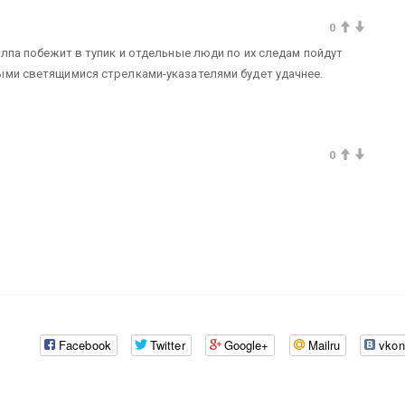
0
олпа побежит в тупик и отдельные люди по их следам пойдут
ыми светящимися стрелками-указателями будет удачнее.
0
Facebook
Twitter
Google+
Mailru
vkon