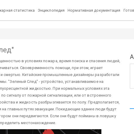
арная статистика
Энциклопедия
Нормативная документация
Гото
лед"
А
щенностью в условиях пожара, время поиска и спасения людей,
чиваться. Своевременность помощи, при этом, играет
ю и смертью. Китайские промышленные дизайнеры разработали
ы. "Зеленый След" - устройство, устанавливаемое на
луоресцентной жидкостью. При нормальных условиях эта
по сигналу от пожарной сигнализации, или от встроенного
ройства и жидкость разбрызгивается по полу. Предполагается,
я на главных путях эвакуации. Покидающие здание люди будут
тором они передвигаются. Если они будут пойманы в ловушку
 определить местонахождение.