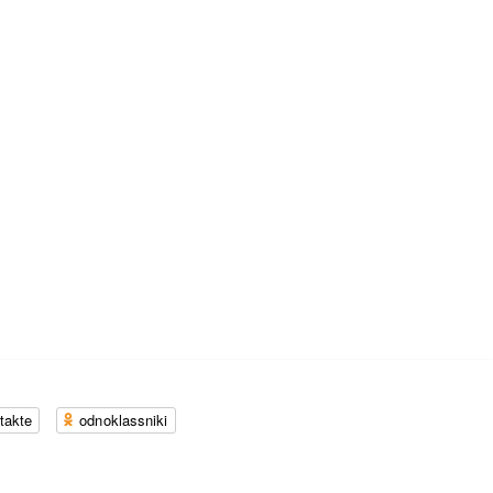
takte
odnoklassniki