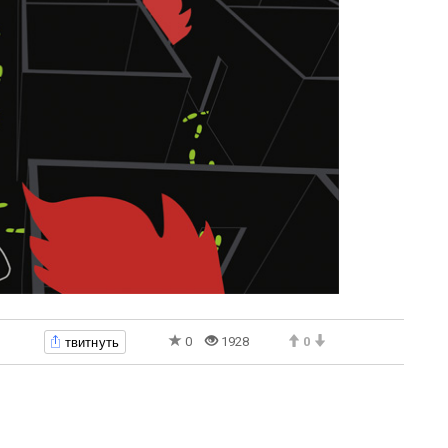
твитнуть
0
1928
0