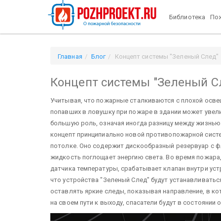
Библиотека
Пож
Главная
Блог
Концепт системы "Зеленый След"
Концепт системы "Зеленый С
Учитывая, что пожарные сталкиваются с плохой осве
попавших в ловушку при пожаре в здании может увели
большую роль, означая иногда разницу между жизнь
концепт принципиально новой противопожарной систем
потолке. Оно содержит дискообразный резервуар с ф
жидкость поглощает энергию света. Во время пожара, 
датчика температуры, срабатывает клапан внутри уст
что устройства "Зеленый След" будут устанавливатьс
оставлять яркие следы, показывая направление, в ко
на своем пути к выходу, спасатели будут в состоянии