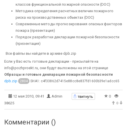
классов функциональной пожарной опасности (DOC)
Методика определения расчетных величин пожарного
риска на производственных объектах (DOC)
Современные методы прогнозирования опасных факторов
пожара (презентация)
Порядок разработки декларации пожарной безопасности
(презентация)
Все файлы вы найдете в архиве dpb.zip
Если у Вас есть готовые декларации - присылайте на
info@pozhproekt.ru, они будут выложены на этой странице
Образцы и готовые декларации пожарной безопасности
dpb.zip
SHA1: c4f33862d7415e88cc8e837fd1600b39e1adcc65
2804
твитнуть
12 мая 2010, 09:41
Admin
0
38625
0
Комментарии (
)