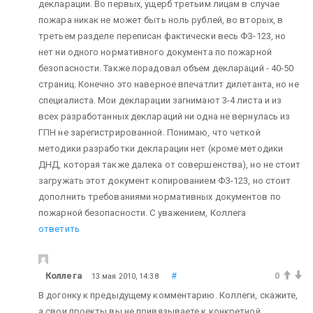
декларации. Во первых, ущерб третьим лицам в случае
пожара никак не может быть ноль рублей, во вторых, в
третьем разделе переписан фактически весь ФЗ-123, но
нет ни одного нормативного документа по пожарной
безопасности. Также порадовал объем деклараций - 40-50
страниц. Конечно это наверное впечатлит дилетанта, но не
специалиста. Мои декларации загнимают 3-4 листа и из
всех разработанных деклараций ни одна не вернулась из
ГПН не зарегистрированной. Понимаю, что четкой
методики разработки декларации нет (кроме методики
ДНД, которая также далека от совершенства), но не стоит
загружать этот документ копированием ФЗ-123, но стоит
дополнить требованиями нормативных документов по
пожарной безопасности. С уважением, Коллега
ответить
Коллега
#
0
13 мая 2010, 14:38
В догонку к предыдущему комментарию. Коллеги, скажите,
а свои проекты вы не привязываете к конкретной