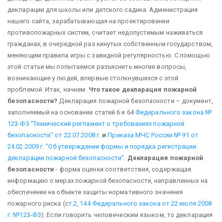
декларации для школы или детского садика. Администрация
нашего сайта, зарабатывающая на проектировании
противопожарных систем, считает недопустимым наживаться
гражданах, в очередной раз кинутых собственным государством,
меняющим правила игры с завидной регулярностью. С помощью
этой статьи мы попытаемся разъяснить многие вопросы,
возникающие у людей, впервые столкнувшихся с этой
проблемой. Итак, начнем.
Что такое декларация пожарной
безопасности?
Декларация пожарной безопасности – документ,
заполняемый на основании статей 6 и 64
Федерального закона №
123-ФЗ "Технический регламент о требованиях пожарной
безопасности" от 22.07.2008 г.
и
Приказа МЧС России № 91 от
24.02.2009 г. "Об утверждении формы и порядка регистрации
декларации пожарной безопасности"
.
Декларация пожарной
безопасности
- форма оценки соответствия, содержащая
информацию о мерах пожарной безопасности, направленных на
обеспечение на объекте защиты нормативного значения
пожарного риска (с
т.2, 144 Федерального закона от 22 июля 2008
г. №123-ФЗ
). Если говорить человеческим языком, то декларация