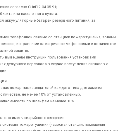
яции согласно СНиП 2.04.05-91;
бъекта или населенного пункта.
я аккумуляторные батареи резервного питания, за
рямой телефонной связью со станцией пожаротушения, зонами
 связью, исправными электрическими фонарями в количестве
уальной защиты.
ыть вывешены инструкции пользования установками
ях дежурного персонала в случае поступления сигналов о
ции.
ции
запас пожарных извещателей каждого типа для замены
оличестве, не менее 10% от установленных.
апас емкости по шлейфам не менее 10%.
олжно иметь аварийное освещение.
е системы пожаротушения (насосная станция, помещения