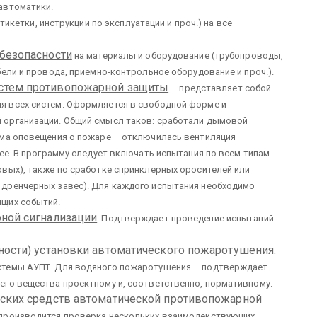
автоматики.
тикетки, инструкции по эксплуатации и проч.) на все
безопасности
на материалы и оборудование (трубопроводы,
ели и провода, приемно-контрольное оборудование и проч.).
стем противопожарной защиты
– представляет собой
 всех систем. Оформляется в свободной форме и
 организации. Общий смысл таков: сработали дымовой
ема оповещения о пожаре – отключилась вентиляция –
лее. В программу следует включать испытания по всем типам
вых), также по сработке спринклерных оросителей или
дренчерных завес). Для каждого испытания необходимо
ящих событий.
рной сигнализации
. Подтверждает проведение испытаний
ности) установки автоматического пожаротушения.
стемы АУПТ. Для водяного пожаротушения – подтверждает
его вещества проектному и, соответственно, нормативному.
еских средств автоматической противопожарной
 производится проверка нескольких взаимодействующих