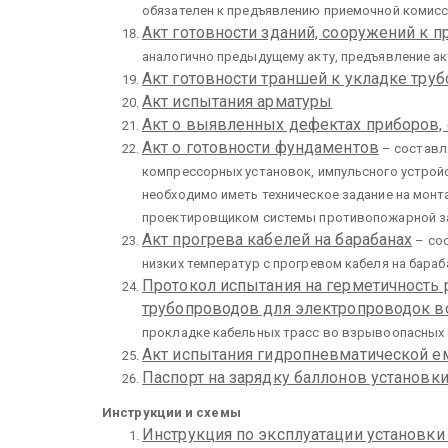
обязателен к предъявлению приемочной комисси
Акт готовности зданий, сооружений к 
аналогично предыдущему акту, предъявление ак
Акт готовности траншей к укладке труб
Акт испытания арматуры
Акт о выявленных дефектах приборов, 
Акт о готовности фундаментов
– составл
компрессорных установок, импульсного устрой
необходимо иметь техническое задание на монт
проектировщиком системы противопожарной з
Акт прогрева кабелей на барабанах
– сос
низких температур с прогревом кабеля на бараб
Протокол испытания на герметичность
трубопроводов для электропроводок в
прокладке кабельных трасс во взрывоопасных 
Акт испытания гидропневматической е
Паспорт на зарядку баллонов установк
Инструкции и схемы
Инструкция по эксплуатации установки