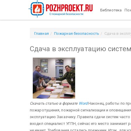
Библиотека
Пож
Главная
Пожарная безопасность
Сдача в эксп
Сдача в эксплуатацию систе
Скачать статью в формате
Word
Наконец, работы по п
пожаротушения, пожарной сигнализации и оповещения
эксплуатацию Заказчику. Правила сдачи систем част
входил специалист УГПН, сейчас его место занимает 
не имеет. Требования остались прежними. Итак, для 