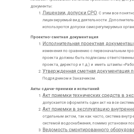
документы:
Лицензии, допуски СРО
. С этим все поня
лицензируемый вид деятельности. Дополнитель
используются допуски саморегулируемых орган
Проектно-сметная документация
Исполнительная проектная документац
изменения по сравнению с первоначальным про
проекта должны быть подписаны ответственны
проекта, директор и т.д.) и иметь штампы «Ра
Утвержденная сметная документация 
Подрядчиком и Заказчиком.
Акты сдачи-приемки и испытаний
Акт приемки технических средств в эк
допускается оформлять один акт на все систем
Акт приемки в эксплуатацию внутренн
отдельным актом, так как часто, система вну
системой водоснабжения, помимо установки п
Ведомость смонтированного оборудов