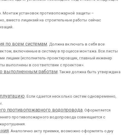
тно. Монтаж установок противопожарной защиты –
но, вместо лицензий на строительные работы сейчас
изаций.
ия по всем системам
. Должна включать в себя все
ектом, включенные в систему в процессе монтажа. Все листы
ми лицами (исполнитель-проектировщик, главный инженер
боты выполнены в соответствии с проектом».
по выполненным работам
. Также должна быть утверждана
сплуатацию
. Если сдается несколько систем одновременно,
ы.
его противопожарного водопровода
. Оформляется
треннего противопожарного водопровода совмещается с
ожаротушения.
ания
. Аналогично акту приемки, возможно оформлять одну