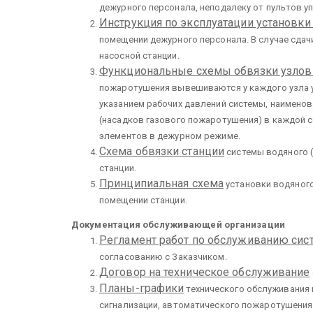
дежурного персонала, неподалеку от пультов у
Инструкция по эксплуатации установк
помещении дежурного персонала. В случае сда
насосной станции.
Функциональные схемы обвязки узлов
пожаротушения вывешиваются у каждого узла у
указанием рабочих давлений системы, наимено
(насадков газового пожаротушения) в каждой с
элементов в дежурном режиме.
Схема обвязки станции
системы водяного (
станции.
Принципиальная схема
установки водяного
помещении станции.
Документация обслуживающей организации
Регламент работ по обслуживанию сис
согласованию с Заказчиком.
Договор на техническое обслуживание
Планы-графики
технического обслуживания 
сигнализации, автоматического пожаротушения 