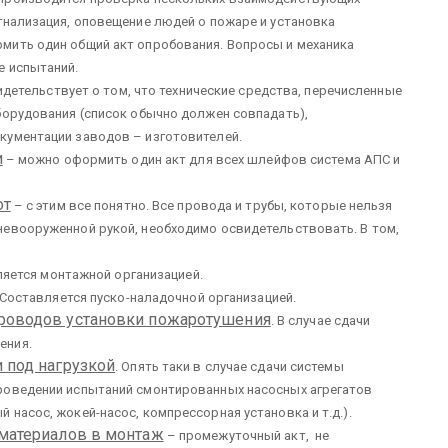
гнализация, оповещение людей о пожаре и установка
мить один общий акт опробования. Вопросы и механика
е испытаний.
детельствует о том, что технические средства, перечисленные
борудования (список обычно должен совпадать),
кументации заводов – изготовителей.
и
– можно оформить один акт для всех шлейфов система АПС и
от
– с этим все понятно. Все провода и трубы, которые нельзя
невооруженной рукой, необходимо освидетельствовать. В том,
ляется монтажной организацией.
Составляется пуско-наладочной организацией.
проводов установки пожаротушения
. В случае сдачи
ения.
 под нагрузкой
. Опять таки в случае сдачи системы
роведении испытаний смонтированных насосных агрегатов
насос, жокей-насос, компрессорная установка и т.д.).
 материалов в монтаж
– промежуточный акт, не