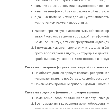
соответствовать требованиям СНиП 23.05-95;
наличие естественной или искусственной вентил
наличие телефонной связи с пожарной частью о
в данных помещениях не должны устанавливатьс
исключением герметизированных.
Диспетчерский пункт должен быть обеспечен п
аварийного оповещения, городской телефонной
не менее 3-х штук, а также средствами индивид
В помещении диспетчерского пункта должны б
противопожарной защиты, инструкция о действи
срабатывании установок, должностные инструк
Система пожарной (охранно-пожарной) сигнализа
На объекте должен присутствовать резервный 
неисправных или выработавших свой ресурс в к
Приемно-контрольные приборы должны иметь з
Система водяного (пенного) пожаротушения
Помещение насосной станции пожаротушения д
Все помещения, где располагается оборудовани