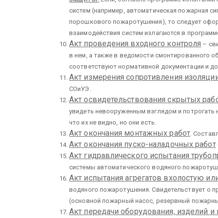
систем (например, автоматическая пожарная си
порошкового пожаротушения), то следует офор
взаимодействия систем излагаются в программ
Акт проведения входного контроля
– сви
в нем, а также в ведомости смонтированного о
соответствуют нормативной документации и до
Акт измерения сопротивления изоляци
СОиУЭ.
Акт освидетельствования скрытых раб
увидеть невооруженным взглядом и потрогать 
что их не видно, но они есть.
Акт окончания монтажных работ
. Состав
Акт окончания пуско-наладочных работ
Акт гидравлического испытания трубо
системы автоматического водяного пожаротуш
Акт испытания агрегатов вхолостую или
водяного пожаротушения. Свидетельствует о п
(основной пожарный насос, резервный пожарный 
Акт передачи оборудования, изделий и