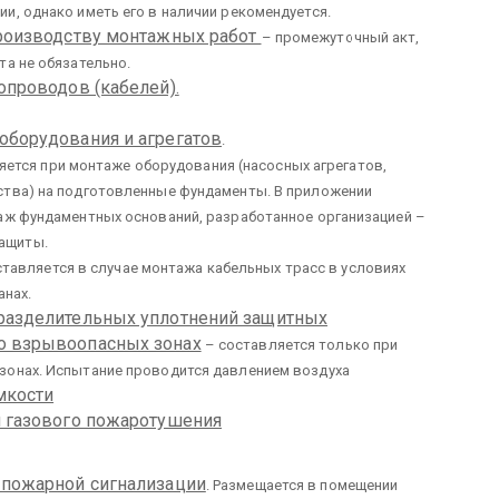
и, однако иметь его в наличии рекомендуется.
производству монтажных работ
– промежуточный акт,
та не обязательно.
опроводов (кабелей).
оборудования и агрегатов
.
яется при монтаже оборудования (насосных агрегатов,
ства) на подготовленные фундаменты. В приложении
аж фундаментных оснований, разработанное организацией –
ащиты.
тавляется в случае монтажа кабельных трасс в условиях
анах.
 разделительных уплотнений защитных
о взрывоопасных зонах
– составляется только при
зонах. Испытание проводится давлением воздуха
мкости
и газового пожаротушения
 пожарной сигнализации
. Размещается в помещении