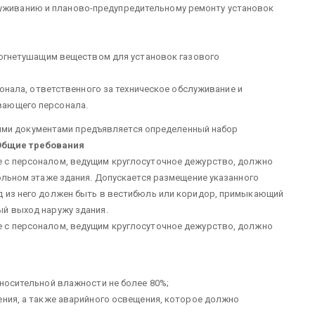
уживанию и планово-предупредительному ремонту установок
огнетушащим веществом для установок газового
нала, ответственного за техническое обслуживание и
вающего персонала.
ыми документами предъявляется определенный набор
Общие требования
 с персоналом, ведущим круглосуточное дежурство, должно
кольном этаже здания. Допускается размещение указанного
д из него должен быть в вестибюль или коридор, примыкающий
ый выход наружу здания.
 с персоналом, ведущим круглосуточное дежурство, должно
тносительной влажности не более 80%;
ения, а также аварийного освещения, которое должно