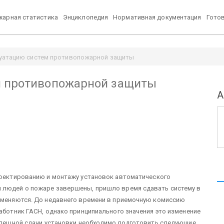
арная статистика
Энциклопедия
Нормативная документация
Гото
луатацию систем противопожарной защиты
м противопожарной защиты
А
роектированию и монтажу установок автоматического
 людей о пожаре завершены, пришло время сдавать систему в
о меняются. До недавнего времени в приемочную комиссию
работник ГАСН, однако принципиального значения это изменение
успешной сдачи установки необходимо подготовить следующие