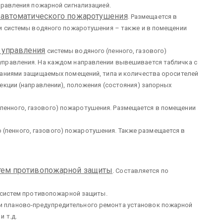
правления пожарной сигнализацией.
и автоматического пожаротушения
. Размещается в
чи системы водяного пожаротушения – также и в помещении
 управления
системы водяного (пенного, газового)
правления. На каждом направлении вывешивается табличка с
ваниями защищаемых помещений, типа и количества оросителей
екции (направлении), положения (состояния) запорных
пенного, газового) пожаротушения. Размещается в помещении
 (пенного, газового) пожаротушения. Также размещается в
тем противопожарной защиты
. Составляется по
систем противопожарной защиты.
и планово-предупредительного ремонта установок пожарной
и т.д.