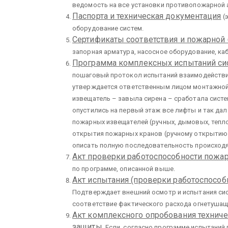
ведомость на все установки противопожарной 
Паспорта и техническая документация
(э
оборудование систем.
Сертификаты соответствия и пожарной 
запорная арматура, насосное оборудование, каб
Программа комплексных испытаний си
пошаговый протокол испытаний взаимодействия
утверждается ответственным лицом монтажной
извещатель – завыла сирена – сработала сист
опустились на первый этаж все лифты и так да
пожарных извещателей (ручных, дымовых, тепло
открытия пожарных кранов (ручному открытию 
описать полную последовательность происход
Акт проверки работоспособности пожа
по программе, описанной выше.
Акт испытания (проверки работоспособ
Подтверждает внешний осмотр и испытания си
соответствие фактического расхода огнетушащ
Акт комплексного опробования технич
защиты.
Если, согласно программе испытаний