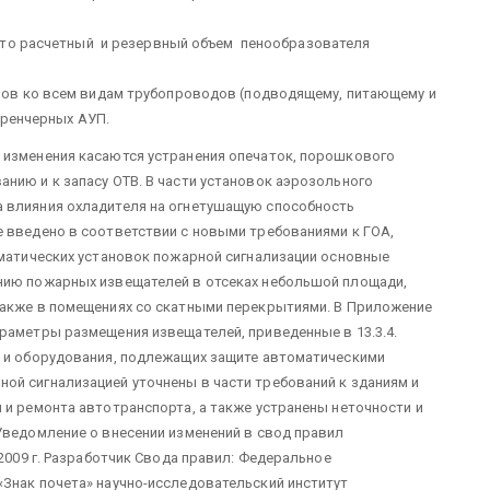
что расчетный и резервный объем пенообразователя
ов ко всем видам трубопроводов (подводящему, питающему и
дренчерных АУП.
 изменения касаются устранения опечаток, порошкового
нию и к запасу ОТВ. В части установок аэрозольного
 влияния охладителя на огнетушащую способность
е введено в соответствии с новыми требованиями к ГОА,
оматических установок пожарной сигнализации основные
нию пожарных извещателей в отсеках небольшой площади,
также в помещениях со скатными перекрытиями. В Приложение
раметры размещения извещателей, приведенные в 13.3.4.
й и оборудования, подлежащих защите автоматическими
ой сигнализацией уточнены в части требований к зданиям и
 и ремонта автотранспорта, а также устранены неточности и
Уведомление о внесении изменений в свод правил
009 г. Разработчик Свода правил: Федеральное
«Знак почета» научно-исследовательский институт