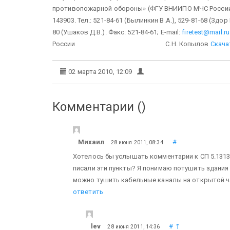
противопожарной обороны» (ФГУ ВНИИПО МЧС России). 
143903. Тел.: 521-84-61 (Былинкин В.А.), 529-81-68 (Здор
80 (Ушаков Д.В.). Факс: 521-84-61; E-mail:
firetest@mail.ru
России С.Н. Копылов
Скача
02 марта 2010, 12:09
Комментарии (
)
Михаил
#
28 июня 2011, 08:34
Хотелось бы услышать комментарии к СП 5.13130.2
писали эти пункты? Я понимаю потушить здания
можно тушить кабельные каналы на открытой ч
ответить
lev
#
↑
28 июня 2011, 14:36