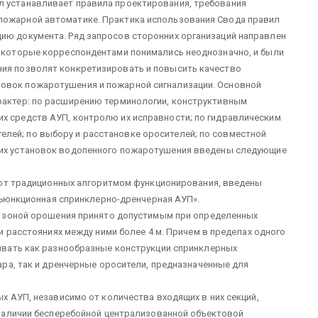
л устанавливает правила проектирования, требования
пожарной автоматике. Практика использования Свода правил
цию документа. Ряд запросов сторонних организаций направлен
, которые корреспондентами понимались неоднозначно, и были
ния позволят конкретизировать и повысить качество
новок пожаротушения и пожарной сигнализации. Основной
арактер: по расширению терминологии, конструктивным
их средств АУП, контролю их исправности; по гидравлическим
лей; по выбору и расстановке оросителей; по совместной
ких установок водопенного пожаротушения введены следующие
 от традиционных алгоритмом функционирования, введены
нъюнкционная спринклерно-дренчерная АУП».
й зоной орошения принято допустимым при определенных
и расстояниях между ними более 4 м. Причем в пределах одного
вать как разнообразные конструкции спринклерных
ра, так и дренчерные оросители, предназначенные для
 АУП, независимо от количества входящих в них секций,
наличии бесперебойной централизованной объектовой