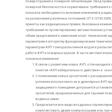
пожаротушения и пожарной сигнализации. Свод прави
пожарной безопасности и нормативные требования к 
показала необходимость внесения изменений в редак
на разъяснения различных положений СП 5.13130.2009
приняты как редакционные правки. Внесенные измене
требований по проектированию автоматических уста
объем предложений и замечаний носит технический х
параметрам и алгоритму функционирования техническ
параметрам АУП тонкораспыленной водой и распылите
работе АУП и пожарных кранов.
В части автоматичес
основные изменения:
В связи с развитием новых АУП, отличающихся
понятия «АУП избирательного действия» и «ко
С появлением новых оросителей с расширенно
условиях использовать их в дренчерных АУП пр
защищаемого помещения допускается устанавли
оросителей, предназначенные для тушения пожа
водяных завес.
Предлагается все виды воздушных спринклерных
комплектовать двумя компрессорами или, при 