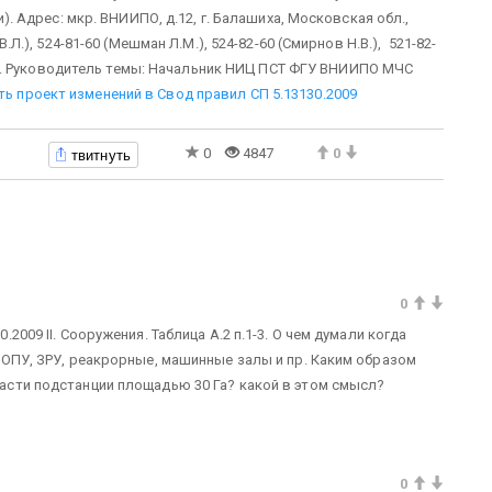
Адрес: мкр. ВНИИПО, д.12, г. Балашиха, Московская обл.,
 В.Л.), 524-81-60 (Мешман Л.М.), 524-82-60 (Смирнов Н.В.), 521-82-
. Руководитель темы: Начальник НИЦ ПСТ ФГУ ВНИИПО МЧС
ть проект изменений в Свод правил СП 5.13130.2009
твитнуть
0
4847
0
0
009 II. Сооружения. Таблица А.2 п.1-3. О чем думали когда
 ОПУ, ЗРУ, реакрорные, машинные залы и пр. Каким образом
асти подстанции площадью 30 Га? какой в этом смысл?
0