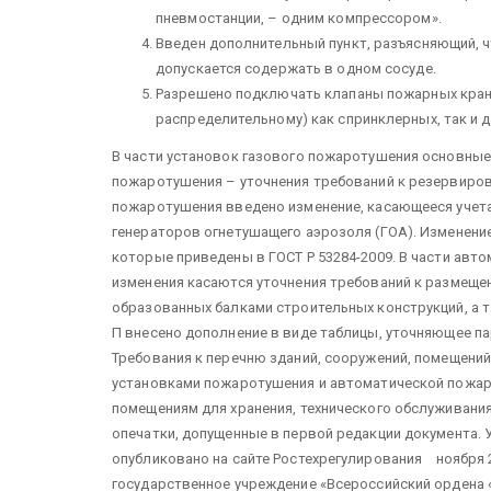
пневмостанции, – одним компрессором».
Введен дополнительный пункт, разъясняющий, 
допускается содержать в одном сосуде.
Разрешено подключать клапаны пожарных кран
распределительному) как спринклерных, так и 
В части установок газового пожаротушения основные
пожаротушения – уточнения требований к резервирова
пожаротушения введено изменение, касающееся учета
генераторов огнетушащего аэрозоля (ГОА). Изменени
которые приведены в ГОСТ Р 53284-2009. В части авт
изменения касаются уточнения требований к размеще
образованных балками строительных конструкций, а 
П внесено дополнение в виде таблицы, уточняющее па
Требования к перечню зданий, сооружений, помещени
установками пожаротушения и автоматической пожарн
помещениям для хранения, технического обслуживания
опечатки, допущенные в первой редакции документа. 
опубликовано на сайте Ростехрегулирования ноября 2
государственное учреждение «Всероссийский ордена 