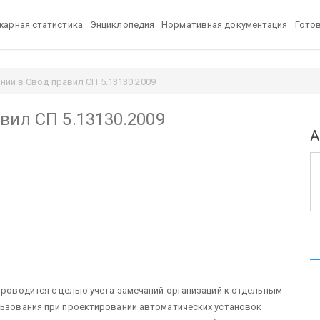
арная статистика
Энциклопедия
Нормативная документация
Гото
ний в Свод правил СП 5.13130.2009
вил СП 5.13130.2009
А
 проводится с целью учета замечаний организаций к отдельным
льзования при проектировании автоматических установок