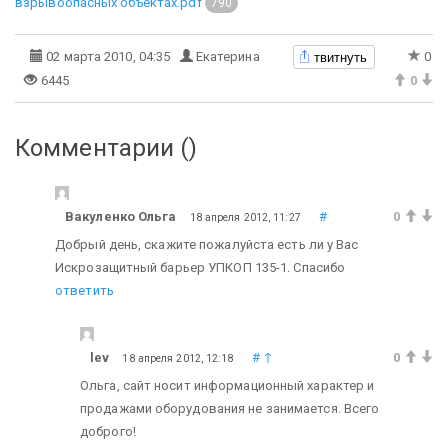
взрывоопасных объектах.pdf
790
твитнуть
02 марта 2010, 04:35
Екатерина
0
6445
0
Комментарии (
)
Вакуленко Ольга
#
0
18 апреля 2012, 11:27
Добрый день, скажите пожалуйста есть ли у Вас
Искрозащитный барьер УПКОП 135-1. Спасибо
ответить
lev
#
↑
0
18 апреля 2012, 12:18
Ольга, сайт носит информационный характер и
продажами оборудования не занимается. Всего
доброго!