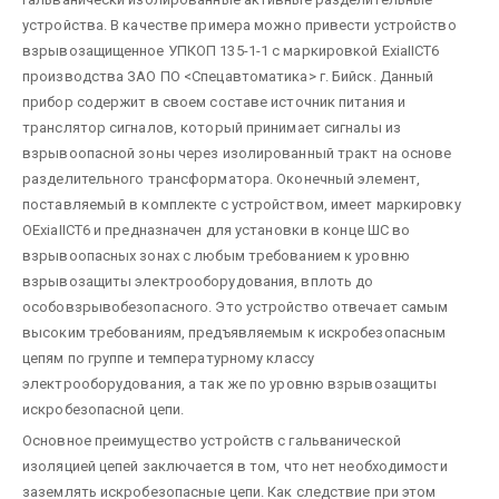
устройства. В качестве примера можно привести устройство
взрывозащищенное УПКОП 135-1-1 с маркировкой ЕхiаIIСТ6
производства ЗАО ПО <Спецавтоматика> г. Бийск. Данный
прибор содержит в своем составе источник питания и
транслятор сигналов, который принимает сигналы из
взрывоопасной зоны через изолированный тракт на основе
разделительного трансформатора. Оконечный элемент,
поставляемый в комплекте с устройством, имеет маркировку
ОЕхiаIIСТ6 и предназначен для установки в конце ШС во
взрывоопасных зонах с любым требованием к уровню
взрывозащиты электрооборудования, вплоть до
особовзрывобезопасного. Это устройство отвечает самым
высоким требованиям, предъявляемым к искробезопасным
цепям по группе и температурному классу
электрооборудования, а так же по уровню взрывозащиты
искробезопасной цепи.
Основное преимущество устройств с гальванической
изоляцией цепей заключается в том, что нет необходимости
заземлять искробезопасные цепи. Как следствие при этом