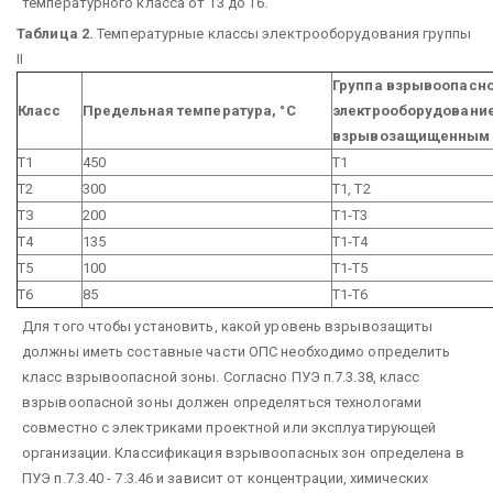
температурного класса от Т3 до Т6.
Таблица 2.
Температурные классы электрооборудования группы
II
Группа взрывоопасно
Класс
Предельная температура, °С
электрооборудование
взрывозащищенным
Т1
450
Т1
Т2
300
Т1, Т2
ТЗ
200
Т1-Т3
Т4
135
Т1-Т4
Т5
100
Т1-Т5
Т6
85
Т1-Т6
Для того чтобы установить, какой уровень взрывозащиты
должны иметь составные части ОПС необходимо определить
класс взрывоопасной зоны. Согласно ПУЭ п.7.3.38, класс
взрывоопасной зоны должен определяться технологами
совместно с электриками проектной или эксплуатирующей
организации. Классификация взрывоопасных зон определена в
ПУЭ п.7.3.40 - 7.3.46 и зависит от концентрации, химических