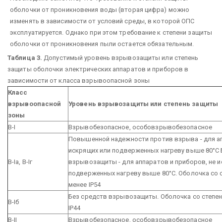
оболочки от проникновения воды (вторая цифра) можно
изменять в зависимости от условий среды, в которой ОПС
эксплуатируется. Однако при этом требование к степени защиты
оболочки от проникновения пыли остается обязательным.
Таблица 3.
Допустимый уровень взрывозащиты или степень
защиты оболочки электрических аппаратов и приборов в
зависимости от класса взрывоопасной зоны
Класс
взрывоопасной
Уровень взрывозащиты или степень защиты
зоны
В-I
Взрывобезопасное, особовзрывобезопасное
Повышенной надежности против взрыва - для а
искрящих или подверженных нагреву выше 80°С 
В-Iа, В-Iг
взрывозащиты - для аппаратов и приборов, не и
подверженных нагреву выше 80°С. Оболочка со 
менее IР54
Без средств взрывозащиты. Оболочка со степе
В-Iб
IР44
В-II
Взрывобезопасное, особовзрывобезопасное