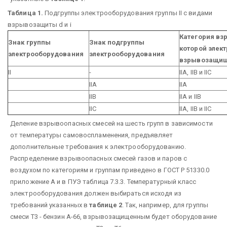
Таблица 1.
Подгруппы электрооборудования группы II с видами
взрывозащиты d и i
Категория вз
Знак группы
Знак подгруппы
которой элек
электрооборудования
электрооборудования
взрывозащи
II
-
IIА, IIВ и IIС
IIА
IIА
IIВ
IIА и IIВ
IIC
IIА, IIВ и IIС
Деление взрывоопасных смесей на шесть групп в зависимости
от температуры самовоспламенения, предъявляет
дополнительные требования к электрооборудованию.
Распределение взрывоопасных смесей газов и паров с
воздухом по категориям и группам приведено в ГОСТ Р 51330.0
приложение А и в ПУЭ таблица 7.3.3. Температурный класс
электрооборудования должен выбираться исходя из
требований указанных в
таблице 2
. Так, например, для группы
смеси Т3 - бензин А-66, взрывозащищенным будет оборудование