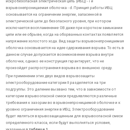
искробезопасная электрическая цепь (ИБЦ) - i и
взрывонепроницаемая оболочка - d. Принцип работы ИБЦ
основывается на ограничении энергии, запасенной в
электрической цепи до безопасного уровня, при котором
исключается воспламенение ОВ даже при коротком замыкании
цепи или ее обрыве, когда на оборванных контактах появляется
напряжение холостого хода. Вид защиты взрывонепроницаемая
оболочка основывается на идее сдерживания взрыва. То есть в
данном случае допускается возникновение взрыва внутри
оболочки, однако ее конструкция гарантирует, что не
произойдет распространения взрыва во внешнюю среду.
При применении этих двух видов взрывозащиты
электрооборудование категории II разделяется на три
подгруппы. Это деление вызвано тем, что в зависимости от
категории взрывоопасной смеси предъявляются различные
требования к зазорам во взрывонепроницаемой оболочке и к
уровню ограничения энергии в ИБЦ. Электрооборудование
будет являться взрывозащищенным для взрывоопасной смеси
определенного класса, если будут выполняться условия,
указанные в
таблице 1
.