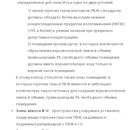
определенные для зоны В-Iа и одно из двух условий:
1) смеси горючих газов или паров ЛВЖ с воздухом
должны обладать более высоким нижним
концентрационным пределом воспламенения (НКПВ)
(15% и более) и резким запахом при предельно
допустимых концентрациях;
2) помещения производств, в которых исключается
образование взрывоопасной смеси в объеме,
превышающем 5% свободного объема помещения,
должны иметь взрывоопасную зону только в
верхней части помещения.
К этому классу относятся также зоны помещений, в
которых горючие газы и ЛВЖ имеются в небольших
количествах, недостаточных для создания взрывоопасной
смеси в объеме, превышающем 5% свободного объема
помещения.
Зоны класса В-Iг
- пространства у наружных установок,
содержащих горючие газы или ЛВЖ, надземных и
подземных резервуаров с ЛВЖ и т.п.