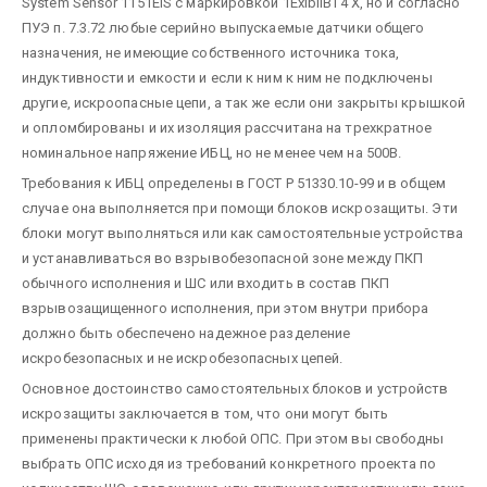
System Sensor 1151EIS с маркировкой 1ExibIIВT4 Х, но и согласно
ПУЭ п. 7.3.72 любые серийно выпускаемые датчики общего
назначения, не имеющие собственного источника тока,
индуктивности и емкости и если к ним к ним не подключены
другие, искроопасные цепи, а так же если они закрыты крышкой
и опломбированы и их изоляция рассчитана на трехкратное
номинальное напряжение ИБЦ, но не менее чем на 500В.
Требования к ИБЦ определены в ГОСТ Р 51330.10-99 и в общем
случае она выполняется при помощи блоков искрозащиты. Эти
блоки могут выполняться или как самостоятельные устройства
и устанавливаться во взрывобезопасной зоне между ПКП
обычного исполнения и ШС или входить в состав ПКП
взрывозащищенного исполнения, при этом внутри прибора
должно быть обеспечено надежное разделение
искробезопасных и не искробезопасных цепей.
Основное достоинство самостоятельных блоков и устройств
искрозащиты заключается в том, что они могут быть
применены практически к любой ОПС. При этом вы свободны
выбрать ОПС исходя из требований конкретного проекта по