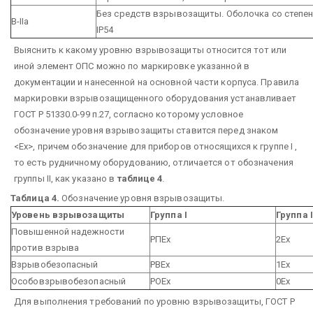
Без средств взрывозащиты. Оболочка со степе
В-IIа
IР54
Выяснить к какому уровню взрывозащиты относится тот или
иной элемент ОПС можно по маркировке указанной в
документации и нанесенной на основной части корпуса. Правила
маркировки взрывозащищенного оборудования устанавливает
ГОСТ Р 51330.0-99 п.27, согласно которому условное
обозначение уровня взрывозащиты ставится перед знаком
<Ex>, причем обозначение для приборов относящихся к группе I ,
то есть рудничному оборудованию, отличается от обозначения
группы II, как указано в
таблице 4
.
Таблица 4.
Обозначение уровня взрывозащиты.
Уровень взрывозащиты
Группа
I
Группа
I
Повышенной надежности
РПEx
2Ex
против взрыва
Взрывобезопасный
РВEx
1Ex
Особовзрывобезопасный
РОEx
0Ex
Для выполнения требований по уровню взрывозащиты, ГОСТ Р