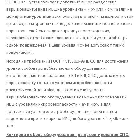
51330.10-99 устанавливает дополнительное разделение
взрывозащиты вида ИБЦ на уровни <ia>, <ib> или <ic>. Различие
между этими уровнями заключаются в степени надежности этой
цепи. Так, цепи уровня <ia> не должны вызывать воспламенения
взрывоопасной смеси даже при двух повреждениях,
нарушающих требования данного ГОСТа, цепи уровня <ib> при
одном повреждения, а цепи уровня <ic> не допускают таких
повреждений.
Исходя из требований ГОСТ Р 51330.0-99 п. 6.6 для достижения
уровня особовзрывобезопасного оборудования и
использования в зонах классов В-I и В-II, ОПС должна иметь
взрывозащиту только с уровнем искробезопасности
электрической цепи <ia>, для достижения уровня
взрывобезопасного оборудования возможно использовать
ИБЦ с уровнями искробезопасности <ia> и <ib>, а для
достижения уровня электрооборудования повышенной
надежности против взрыва ИБЦ любого уровня: <ia>, <ib> или
<ic>.
Критерии выбора оборудования при проектировании ОПС.