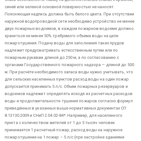
синей или зеленой основной поверхностью не наносят.
Поясняющая надпись должна быть белого цвета. При отсутствии
наружной водопроводной сети необходимо устройство не менее
двух пожарных водоемов, в каждом пожарном водоеме должно
храниться не менее 50% требуемого объема воды на цели
пожаротушения. Подачу воды для заполнения таких прудов
надлежит предусматривать естесственным путем или по
пожарным рукавам длиной до 250 м, а по согласованию с
органами Государственного пожарного надзора — длиной до 500
м. При расчёте необходимого запаса воды нужно учитывать, что
для сельских населенных пунктов расход воды на один пожар
допускается принимать 5 л/с. Объем пожарных резервуаров и
водоемов надлежит определять исходя из расчетных расходов
воды и продолжительности тушения пожаров согласно формул
приведённых в указанных выше нормативных документах СП
8.13130.2009 и СНиП 2.04.02-84*. Например, для населенного
пункта с количеством жителей от 1 до 5 тысяч человек
принимается 1 расчетный пожар, расход воды на наружное
пожаротушение на 1 пожар – 5 л/с (при застройке зданиями