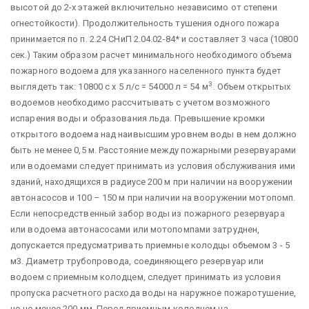
высотой до 2-х этажей включительно независимо от степени
огнестойкости). Продолжительность тушения одного пожара
принимается по п. 2.24 СНиП 2.04.02-84* и составляет 3 часа (10800
сек.) Таким образом расчет минимального необходимого объема
пожарного водоема для указанного населенного пункта будет
3
выглядеть так: 10800 с х 5 л/с = 54000 л = 54 м
. Объем открытых
водоемов необходимо рассчитывать с учетом возможного
испарения воды и образования льда. Превышение кромки
открытого водоема над наивысшим уровнем воды в нем должно
быть не менее 0,5 м. Расстояние между пожарными резервуарами
или водоемами следует принимать из условия обслуживания ими
зданий, находящихся в радиусе 200 м при наличии на вооружении
автонасосов и 100 – 150 м при наличии на вооружении мотопомп.
Если непосредственный забор воды из пожарного резервуара
или водоема автонасосами или мотопомпами затруднен,
допускается предусматривать приемные колодцы объемом 3 - 5
м3. Диаметр трубопровода, соединяющего резервуар или
водоем с приемным колодцем, следует принимать из условия
пропуска расчетного расхода воды на наружное пожаротушение,
но не менее 200 мм. Перед приемным колодцем на