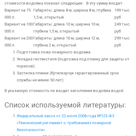
стоимости водоёма показал следующее:
В эту сумму входит:
Вариант на 75
Габариты: длина 8 м, ширина 8 м, глубина
199 тыс.
000 л.
1,5 м, открытый
руб
Вариант на 100
Габариты: длина 10 м, ширина 10 м,
249 тыс.
000 л.
глубина 1,5 м, открытый
руб
Вариант на 200
Габариты: длина 10 м, ширина 12 м,
299 тыс.
000 л.
глубина 2 м, открытый
руб
Подготовка ложа пожарного водоема.
Укладка геотекстиля (подложка под пленку для защиты от
порезов).
Застилка пленки (бутилкаучук гарантированный срок
службы не менее 50 лет)
В указанную стоимость не входит заполнение водоёма водой.
Список используемой литературы:
Федеральный закон от 22 июля 2008 года №123-ФЗ
«Технический регламент о требованиях пожарной
безопасности»