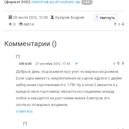
(формат DOC)
metod-rek-pozh-vodoem.zip
1441
твитнуть
03 июля 2012, 12:00
Кухарев Андрей
0
68314
0
Комментарии (
)
sitrasti
#
0
27 сентября 2012, 17:34
Добрый день, подскажите про учет пожарных водоемов.
Если одна емкасть закрепленная на одном адресе с двумя
заборными горловинам это 1 ПВ. Ну а если 2 емкасти и у
каждой своя горловина, емкасти не соеденены между
собой и находятся на растоянии менее 5 метров это
сколько пожарных водемов.
ответить