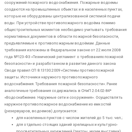
сооружений пожарного водоснабжения. Пожарные водоемы
создаются на промышленных объектах и в населенных пунктах,
которые не оборудованы централизованной системой подачи
воды. При устройстве противопожарного водоёма помимо
общестроительных моментов необходимо учитывать требования
нормативных документов в области пожарной безопасности,
предъявляемые к противопожарным водоёмам. Данные
требования изложены в Федеральном законе от 22 июля 2008
года №123-ФЗ «Технический регламент о требованиях пожарной
безопасности» и разработанном в развитие данного закона
Своде правил СП 8.13130.2009 «Системы противопожарной
защиты. Источники наружного противопожарного
водоснабжения. Требования пожарной безопасности». Ранее
аналогичные требования содержались в СНиП 2.04.02-84*
«Водоснабжение. Наружные сети и сооружения». Осуществлять
наружное противопожарное водоснабжение из емкостей
(резервуаров, водоемов) допускается:
для населенных пунктов с числом жителей до 5 тыс. чел.;
для отдельно стоящих зданий зрелищных и культурно-
просветительных учреждений (театры, музеи выставки),