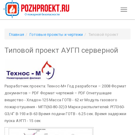
Toggl
naviga
Главная
Готовые проекты и чертежи
Типовой проект
АУГП серверной
Типовой проект АУГП серверной
Разработчик проекта: Технос-М+ Год разработки – 2008 Формат
документов – PDF Формат чертежей – PDF
Огнетушащее
вещество - Хладон-125 Масса ГОТВ - 62 кг Модуль газового
пожаротушения - МГП(60-80-32)Э Марки распылителей: РГЛ360-
G3/4" В-193 и В-63 Время подачи ГОТВ - 6.25 сек. Время задержки
пуска АУГП - 15 сек