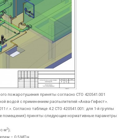
ого пожаротушения приняты согласно СТО 420541.001
ой водой с применением распылителей «Аква-Гефест».
 г.». Согласно таблице 4.2 СТО 420541.001: для 1-й группы
ые помещения) приняты следующие нормативные параметры
2
(с∙м
);
лем – 0.5 МПа;