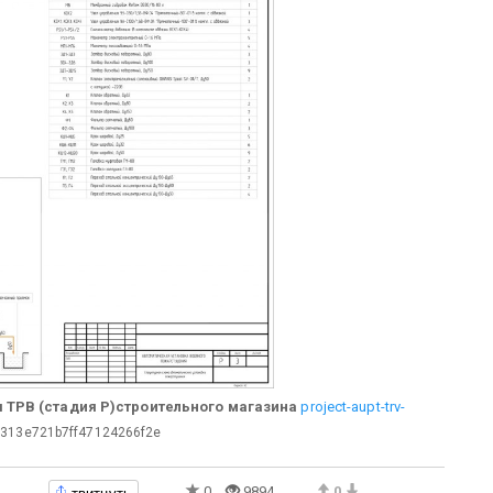
 ТРВ (стадия Р)строительного магазина
project-aupt-trv-
313e721b7ff47124266f2e
твитнуть
0
9894
0