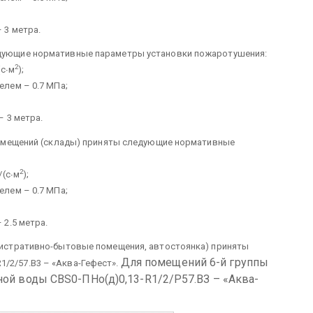
 3 метра.
ледующие нормативные параметры установки пожаротушения:
2
(с∙м
);
лем – 0.7 МПа;
 3 метра.
ы помещений (склады) приняты следующие нормативные
2
/(с∙м
);
лем – 0.7 МПа;
2.5 метра.
инистративно-бытовые помещения, автостоянка) приняты
Для помещений 6-й группы
/2/57.В3 – «Аква-Гефест».
ой воды СВS0-ПНо(д)0,13-R1/2/Р57.ВЗ – «Аква-