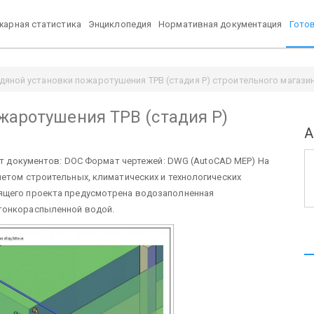
арная статистика
Энциклопедия
Нормативная документация
Гото
дяной установки пожаротушения ТРВ (стадия Р) строительного магази
жаротушения ТРВ (стадия Р)
А
т документов: DOC Формат чертежей: DWG (AutoCAD MEP) На
етом строительных, климатических и технологических
ящего проекта предусмотрена водозаполненная
тонкораспыленной водой.