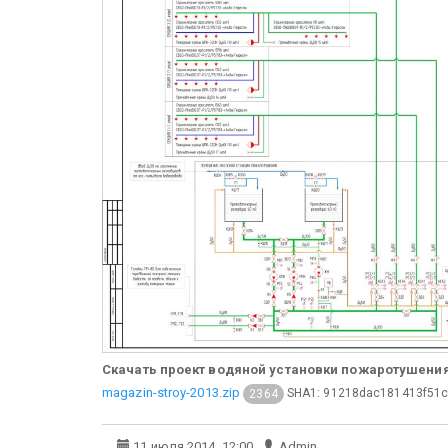
Скачать проект водяной установки пожаротушения
magazin-stroy-2013.zip
SHA1: 91218dac181413f51c
2364
11 июля 2014, 12:00
Admin