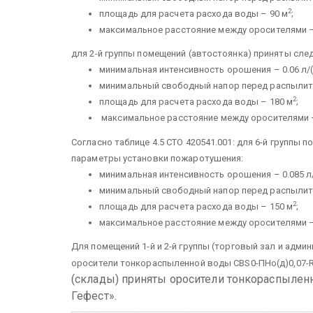
2
площадь для расчета расхода воды – 90 м
;
максимальное расстояние между оросителями –
для 2-й группы помещений (автостоянка) приняты с
минимальная интенсивность орошения – 0.06 л/
минимальный свободный напор перед распылите
2
площадь для расчета расхода воды – 180 м
;
максимальное расстояние между оросителями –
Согласно таблице 4.5 СТО 420541.001: для 6-й групп
параметры установки пожаротушения:
минимальная интенсивность орошения – 0.085 л
минимальный свободный напор перед распылите
2
площадь для расчета расхода воды – 150 м
;
максимальное расстояние между оросителями – 
Для помещений 1-й и 2-й группы (торговый зал и адм
оросители тонкораспыленной воды СВS0-ПНо(д)0,07-R1
(склады) приняты оросители тонкораспыленн
Гефест».