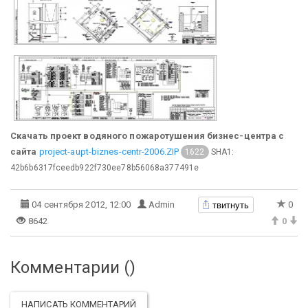
Скачать проект водяного пожаротушения бизнес-центра с
сайта
project-aupt-biznes-centr-2006.ZIP
SHA1:
1622
42b6b6317fceedb922f730ee78b56068a377491e
твитнуть
04 сентября 2012, 12:00
Admin
0
8642
0
Комментарии (
)
НАПИСАТЬ КОММЕНТАРИЙ