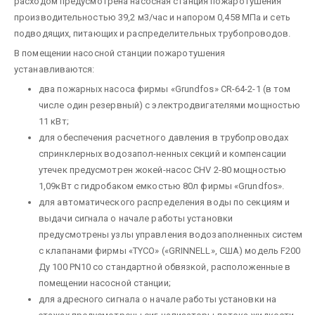
расходом предусмотрена насосная станция пожаротушения
производительностью 39,2 м3/час и напором 0,458 МПа и сеть
подводящих, питающих и распределительных трубопроводов.
В помещении насосной станции пожаротушения
устанавливаются:
два пожарных насоса фирмы «Grundfos» CR-64-2-1 (в том
числе один резервный) с электродвигателями мощностью
11 кВт;
для обеспечения расчетного давления в трубопроводах
спринклерных водозапол-ненных секций и компенсации
утечек предусмотрен жокей-насос СНV 2-80 мощностью
1,09кВт с гидробаком емкостью 80л фирмы «Grundfos».
для автоматического распределения воды по секциям и
выдачи сигнала о начале работы установки
предусмотрены узлы управления водозаполненных систем
с клапанами фирмы «TYCO» («GRINNELL», США) модель F200
Ду 100 PN10 со стандартной обвязкой, расположенные в
помещении насосной станции;
для адресного сигнала о начале работы установки на