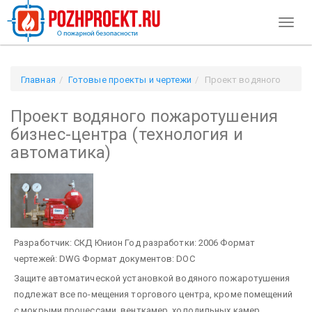
Toggl
naviga
Главная
Готовые проекты и чертежи
Проект водяного
пожаротушения бизнес-центра (технология и автоматика)
Проект водяного пожаротушения
бизнес-центра (технология и
автоматика)
Разработчик: СКД Юнион
Год разработки: 2006
Формат
чертежей: DWG
Формат документов: DOC
Защите автоматической установкой водяного пожаротушения
подлежат все по-мещения торгового центра, кроме помещений
с мокрыми процессами, венткамер, холодильных камер,