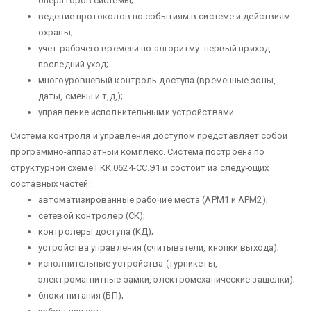
операторов системы;
ведение протоколов по событиям в системе и действиям
охраны;
учет рабочего времени по алгоритму: первый приход -
последний уход;
многоуровневый контроль доступа (временные зоны,
даты, смены и т,д,);
управление исполнительными устройствами.
Система контроля и управления доступом представляет собой
программно-аппаратный комплекс. Система построена по
структурной схеме ГКК.0624-СС.Э1 и состоит из следующих
составных частей:
автоматизированные рабочие места (АРМ1 и АРМ2);
сетевой контролер (CK);
контролеры доступа (КД);
устройства управления (считыватели, кнопки выхода);
исполнительные устройства (турникеты,
электромагнитные замки, электромеханические защелки);
блоки питания (БП);