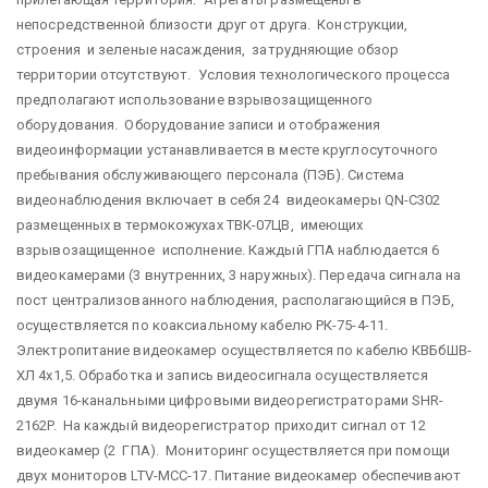
непосредственной близости друг от друга. Конструкции,
строения и зеленые насаждения, затрудняющие обзор
территории отсутствуют. Условия технологического процесса
предполагают использование взрывозащищенного
оборудования. Оборудование записи и отображения
видеоинформации устанавливается в месте круглосуточного
пребывания обслуживающего персонала (ПЭБ). Система
видеонаблюдения включает в себя 24 видеокамеры QN-C302
размещенных в термокожухах ТВК-07ЦВ, имеющих
взрывозащищенное исполнение. Каждый ГПА наблюдается 6
видеокамерами (3 внутренних, 3 наружных). Передача сигнала на
пост централизованного наблюдения, располагающийся в ПЭБ,
осуществляется по коаксиальному кабелю РК-75-4-11.
Электропитание видеокамер осуществляется по кабелю КВБбШВ-
ХЛ 4х1,5. Обработка и запись видеосигнала осуществляется
двумя 16-канальными цифровыми видеорегистраторами SHR-
2162P. На каждый видеорегистратор приходит сигнал от 12
видеокамер (2 ГПА). Мониторинг осуществляется при помощи
двух мониторов LTV-MCC-17. Питание видеокамер обеспечивают