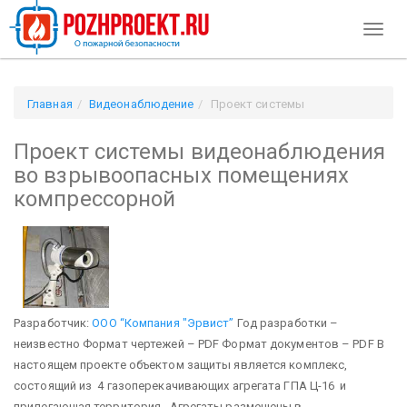
Toggl
naviga
Главная
Видеонаблюдение
Проект системы
видеонаблюдения во взрывоопасных помещениях
Проект системы видеонаблюдения
компрессорной
во взрывоопасных помещениях
компрессорной
Разработчик:
ООО “Компания "Эрвист”
Год разработки –
неизвестно Формат чертежей – PDF Формат документов – PDF
В
настоящем проекте объектом защиты является комплекс,
состоящий из 4 газоперекачивающих агрегата ГПА Ц-16 и
прилегающая территория. Агрегаты размещены в