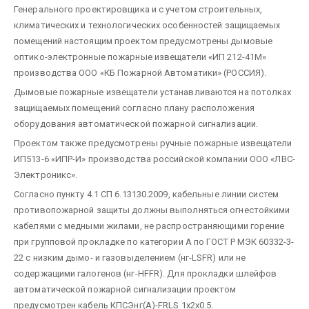
Генерального проектировщика и с учетом строительных,
климатических и технологических особенностей защищаемых
помещений настоящим проектом предусмотрены дымовые
оптико-электронные пожарные извещатели «ИП 212-41М»
производства ООО «КБ Пожарной Автоматики» (РОССИЯ).
Дымовые пожарные извещатели устанавливаются на потолках
защищаемых помещений согласно плану расположения
оборудования автоматической пожарной сигнализации.
Проектом также предусмотрены ручные пожарные извещатели
ИП513-6 «ИПР-И» производства российской компании ООО «ЛВС-
Электроникс».
Согласно пункту 4.1 СП 6.13130.2009, кабельные линии систем
противопожарной защиты должны выполняться огнестойкими
кабелями с медными жилами, не распространяющими горение
при групповой прокладке по категории А по ГОСТ Р МЭК 60332-3-
22 с низким дымо- и газовыделением (нг-LSFR) или не
содержащими галогенов (нг-HFFR). Для прокладки шлейфов
автоматической пожарной сигнализации проектом
предусмотрен кабель КПСЭнг(А)-FRLS 1х2х0.5.