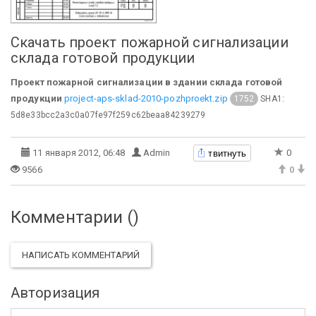
Скачать проект пожарной сигнализации
склада готовой продукции
Проект пожарной сигнализации в здании склада готовой
продукции
project-aps-sklad-2010-pozhproekt.zip
SHA1:
1752
5d8e33bcc2a3c0a07fe97f259c62beaa84239279
твитнуть
11 января 2012, 06:48
Admin
0
9566
0
Комментарии (
)
НАПИСАТЬ КОММЕНТАРИЙ
Авторизация