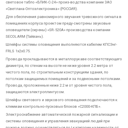
световое табло «БЛИК-С-24» произ-водства компании ЗАО
«Светлана-Оптоэлектроника» (РОССИЯ).
Для обеспечения равномерного звучания тревожного сигнала в
помещениях корпуса проектом преду-смотрены звуковые
оповещатели (сирены) «SR-520A» производства компании
SECOLARM (Тайвань).
Шлейфы системы оповещения выполняются кабелем КПСЭнг-
FRLS 1x2x0.75.
Провода прокладываются в металлорукаве соответствующего
диаметра, по стенам на высоте не ниже уровня 2.2 метра от
чистого пола, по строительным конструкциям здания, по
потолкам защищаемых помещений и за подвесными потолками.
Провода, проложенные ниже 2.2 м от уровня чистого пола,
защищаются электроплинтусом.
Шлейфы светового и звукового оповещения подключаются к
клеммам контрольно-пусковых блоков «С2000-КПБ».
Электроснабжение автоматической пожарной сигнализации и
системы оповещения и управления эвакуацией людей при
пожаре должно осуществляться по I категории надежности от