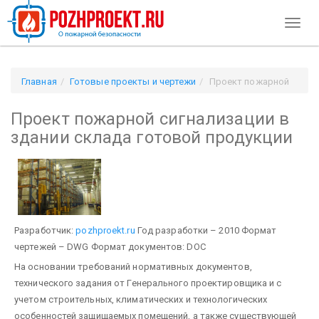
Toggl
naviga
Главная
Готовые проекты и чертежи
Проект пожарной
сигнализации в здании склада готовой продукции
Проект пожарной сигнализации в
здании склада готовой продукции
Разработчик:
pozhproekt.ru
Год разработки – 2010
Формат
чертежей – DWG
Формат документов: DOC
На основании требований нормативных документов,
технического задания от Генерального проектировщика и с
учетом строительных, климатических и технологических
особенностей защищаемых помещений, а также существующей