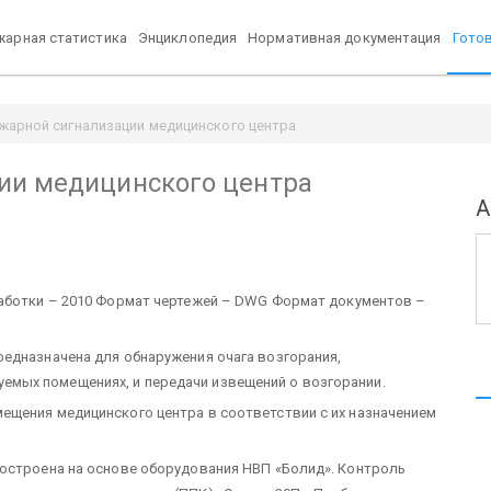
арная статистика
Энциклопедия
Нормативная документация
Гото
жарной сигнализации медицинского центра
ии медицинского центра
А
аботки – 2010
Формат чертежей – DWG
Формат документов –
едназначена для обнаружения очага возгорания,
мых помещениях, и передачи извещений о возгорании.
ещения медицинского центра в соответствии с их назначением
остроена на основе оборудования НВП «Болид». Контроль