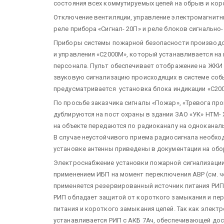
состояния всех коммутируемых цепей на обрыв и кор
Отключение вентиляции, управление электромагнит
реле прибора «Сигнал- 20П» и реле блоков сигнально-
Приборы системы пожарной безопасности производс
и управления «С2000М», который устанавливается на
персонала. Пульт обеспечивает отображение на ЖКИ 
звуковую сигнализацию происходящих в системе собы
предусматривается установка блока индикации «С200
По просьбе заказчика сигналы «Пожар», «Тревога пр
дублируются на пост охраны в здании ЗАО «УК» НТМ
на объекте передаются по радиоканалу на однокана
В случае неустойчивого приема радиосигнала необхо
установке антенны приведены в документации на обо
Электроснабжение установки пожарной сигнализации
применением ИБП на момент переключения АВР (см. ч
применяется резервированный источник питания РИП-
РИП обладает защитой от короткого замыкания и пер
питания и короткого замыкания цепей. Так как элект
устанавливается РИП с АКБ 7Ач, обеспечивающей дос