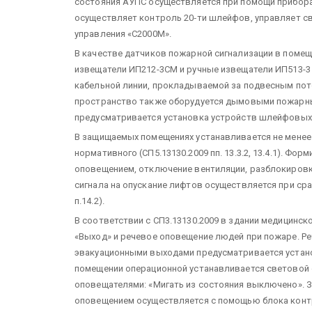
состояния АУПС осуществляется при помощи прибора 
осуществляет контроль 20‑ти шлейфов, управляет с
управления «С2000М».
В качестве датчиков пожарной сигнализации в поме
извещатели ИП212-3СМ и ручные извещатели ИП513-3 ис
кабельной линии, прокладываемой за подвесным пот
пространство также оборудуется дымовыми пожарны
предусматривается установка устройств шлейфовых
В защищаемых помещениях устанавливается не менее
нормативного (СП5.13130.2009 пп. 13.3.2, 13.4.1). Ф
оповещением, отключение вентиляции, разблокиров
сигнала на опускание лифтов осуществляется при ср
п.14.2).
В соответствии с СП3.13130.2009 в здании медицинс
«Выход» и речевое оповещение людей при пожаре. Ре
эвакуационными выходами предусматривается устано
помещении операционной устанавливается световой
оповещателями: «Мигать из состояния выключено». 
оповещением осуществляется с помощью блока конт