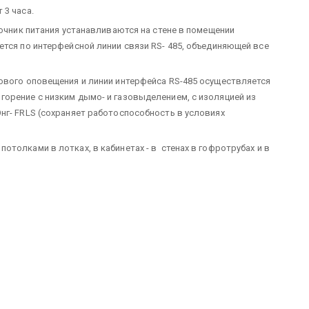
 3 часа.
точник питания устанавливаются на стене в помещении
ется по интерфейсной линии связи RS- 485, объединяющей все
ового оповещения и линии интерфейса RS-485 осуществляется
орение с низким дымо- и газовыделением, с изоляцией из
нг- FRLS (сохраняет работоспособность в условиях
толками в лотках, в кабинетах - в стенах в гофротрубах и в