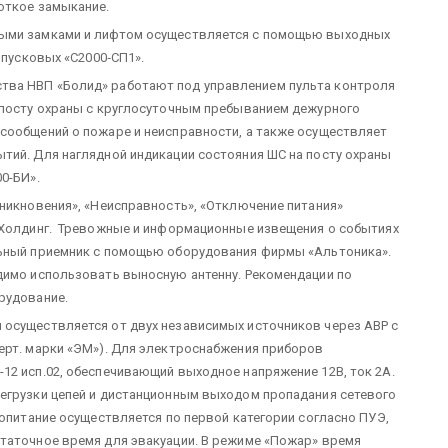
откое замыкание.
ными замками и лифтом осуществляется с помощью выходных
 пусковых «С2000‑СП1».
тва НВП «Болид» работают под управлением пульта контроля
 посту охраны с круглосуточным пребыванием дежурного
сообщений о пожаре и неисправности, а также осуществляет
тий. Для наглядной индикации состояния ШС на посту охраны
0-БИ».
оникновения», «Неисправность», «Отключение питания»
- Холдинг. Тревожные и информационные извещения о событиях
льный приемник с помощью оборудования фирмы «Альтоника».
димо использовать выносную антенну. Рекомендации по
рудование.
 осуществляется от двух независимых источников через АВР с
ерт. марки «ЭМ»). Для электроснабжения приборов
12 исп.02, обеспечивающий выходное напряжение 12В, ток 2А.
егрузки цепей и дистанционным выходом пропадания сетевого
ропитание осуществляется по первой категории согласно ПУЭ,
таточное время для эвакуации. В режиме «Пожар» время