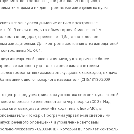
приемно- контрольного (ППК) «Сигнал-20П». Прибор
воими выходами и выдает тревожные извещения на пульт
щениях используются дымовые оптико-электронные
п.01. В связи с тем, что объем горючей массы на 1 м
олком в коридорах, превышает 1,5л, запотолочное
ми извещателями. Для контроля состояния этих извещателей
 контрольных УШК-01.
 двух извещателей, расстояние между которыми не более
ормирование сигналов управления речевым и световым
ка электромагнитных замков эвакуационных выходов, выдача
абатывании одного пожарного извещателя (СП5.13130.2009
кого центра предусматривается установка световых указателей
чевое оповещение выполняется по черт. марки «СОЭ». Над
вка световых указателей «Выход» типа «Люкс-МС», в
 оповещатель «Пожар». Программа управления световыми
Запуск речевого оповещения и управление световым
рольно-пускового «С2000-КПБ», который выполняет контроль