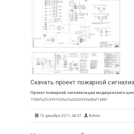
Скачать проект пожарной сигнали
Проект пожарной сигнализации медицинского цен
1f389fa2fc5991faf0acfa2b45fd3dad8af7a881
13 декабря 2011, 06:57
Admin