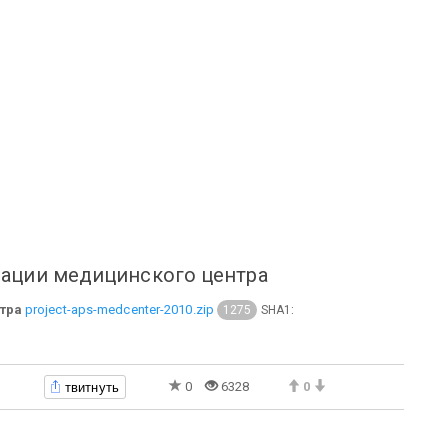
зации медицинского центра
тра
project-aps-medcenter-2010.zip
SHA1:
1275
твитнуть
0
6328
0