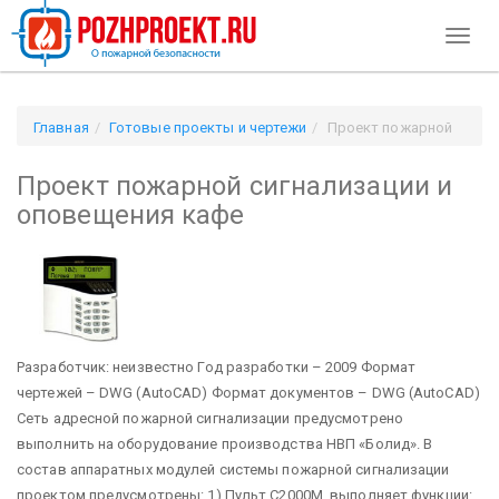
Toggl
naviga
Главная
Готовые проекты и чертежи
Проект пожарной
сигнализации и оповещения кафе
Проект пожарной сигнализации и
оповещения кафе
Разработчик: неизвестно Год разработки – 2009 Формат
чертежей – DWG (AutoCAD) Формат документов – DWG (AutoCAD)
Сеть адресной пожарной сигнализации предусмотрено
выполнить на оборудование производства НВП «Болид». В
состав аппаратных модулей системы пожарной сигнализации
проектом предусмотрены: 1) Пульт С2000М, выполняет функции: