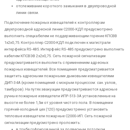
отслеживание короткого замыкания в двухпроводной
линии связи.
Подключение пожарных извещателей к контроллерам
двухпроводной адресной линии С2000-КДЛ предусмотрено
выполнить спецкабелем не поддерживающим горение КПСВВ
1х2х0,75. Контроллер С2000-КДЛ подключен к магистрали
интерфейса RS-485. Интерфейс RS-485 предусмотрено выполнить
кабелем КПСВЭВ 2х2х0,75. Сеть пожарной сигнализации
предусматривается выполнить с применением адресных
пожарных извещателей. Все помещения предусматривается
защитить адресными пожарными дымовыми извещателями
ДИП-34А (кроме помещений с мокрым процессом: сан. узлов,
тамбуров). На путях эвакуации предусматриваются адресные
ручные пожарные извещатели ИПР-513-3А установленные на
высоте не более 1,5м от уровня чистого пола. В помещении
горячий-холодный цех (120) предусмотренно установить
тепловые извещатели пожарные С2000-ИП. Сеть пожарной
сигнализации предусмотрено проложить:
в трубе гофрированной за подвесным потолком