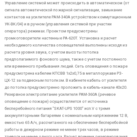
Управление системой может происходить в автоматическом (от
сигнала автоматической пожарной сигнализации, замыкание
контактов на усилителе PAM-340A устройством коммутационным
УК-ВК/04) и в ручном (управления системой при участии
оператора) режимах. Проектом предусмотрены
громкоговорители настенные PA-620T. Установка и расчет
необходимого количества оповещателей выполнены исходя из
расчета уровня звука, с учетом высоты потолка
предполагаемого фонового шума, также с учетом постоянного
или временного пребывания людей. Сеть оповещения о пожаре
предусмотрена кабелем КПСВВ 1х2х0,75 в металлорукаве РЗ-
ЦХ-12 за подвесным потолком. В кабинете кабель от усилителя
до потолка предусмотренно проложить в кабель-канале 40х20.
Резервное электропитание усилителя PAM-360A (речевое
оповещение о пожаре) осуществляется от источника
бесперебойного питания "SKAT-UPS 1000" исп.V с тремя
аккумуляторными батареями с номинальным напряжением 12 В,
емкостью 65 А/ч, рассчитанного на обеспечение бесперебойной
работы в дежурном режиме не менее трех часов, в режиме
тревоги не менее одного часа. Расчет времени резервирования