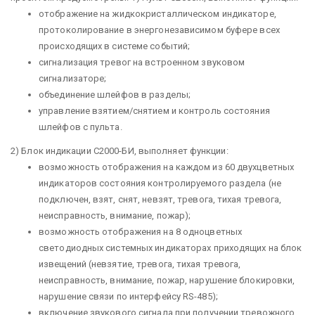
отображение на жидкокристаллическом индикаторе,
протоколирование в энергонезависимом буфере всех
происходящих в системе событий;
сигнализация тревог на встроенном звуковом
сигнализаторе;
объединение шлейфов в разделы;
управление взятием/снятием и контроль состояния
шлейфов с пульта.
2) Блок индикации С2000-БИ, выполняет функции:
возможность отображения на каждом из 60 двухцветных
индикаторов состояния контролируемого раздела (не
подключен, взят, снят, невзят, тревога, тихая тревога,
неисправность, внимание, пожар);
возможность отображения на 8 одноцветных
светодиодных системных индикаторах приходящих на блок
извещений (невзятие, тревога, тихая тревога,
неисправность, внимание, пожар, нарушение блокировки,
нарушение связи по интерфейсу RS-485);
включение звукового сигнала при получении тревожного