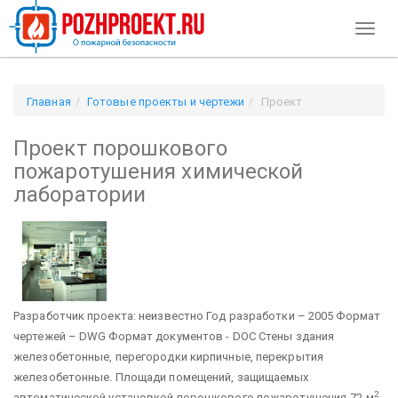
Toggl
naviga
Главная
Готовые проекты и чертежи
Проект
порошкового пожаротушения химической лаборатории
Проект порошкового
пожаротушения химической
лаборатории
Разработчик проекта: неизвестно Год разработки – 2005 Формат
чертежей – DWG Формат документов - DOC
Стены здания
железобетонные, перегородки кирпичные, перекрытия
железобетонные. Площади помещений, защищаемых
2
автоматической установкой порошкового пожаротушения-72 м
,