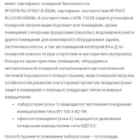
имеет сертификат пожарной безопасности
№ ССПБ.RU.ОП021.В.00286, сертификат соответствия № РОСС
RU.ОС03.Н00286. В соответствии с НПБ 110-03 защите установкой
пожарной сигнализации подлежат все помещения, кроме
помещений с мокрыми процессами (санузлы), водомерный узел и
других помещений для инженерного оборудования здания,
лестничных клеток, а так же помещений категорий В4 и Д по
пожарной опасности (при отсутствии в них горючего материала).
Исходя из характеристики помещений, оборудуемых
автоматической пожарной сигнализацией и автоматической
системой порошкового пожаротушения, вида пожарной нагрузки,
особенностей развития очага горения проектом предусмотрена
защита помещений с помощью следующих типов пожарных
извещателей:
лаборатория (зона 1) защищается тепловыми пожарными
извещателями типа ИП 103-3-А2-1М.
офисное помещение (зона 2) защищается дымовыми
пожарными извещателями типа ИДП 3.2.
Способ тушения в помещении лаборатории – по площади.