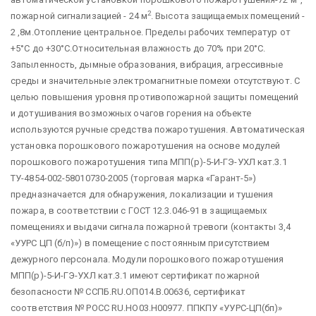
2
пожарной сигнализацией - 24 м
. Высота защищаемых помещений -
2 ,8м.Отопление центральное. Пределы рабочих температур от
+5°С до +30°С.Относительная влажность до 70% при 20°С.
Запыленность, дымные образования, вибрация, агрессивные
среды и значительные электромагнитные помехи отсутствуют. С
целью повышения уровня противопожарной защиты помещений
и дотушивания возможных очагов горения на объекте
используются ручные средства пожаротушения. Автоматическая
установка порошкового пожаротушения на основе модулей
порошкового пожаротушения типа МПП(р)-5-И-ГЭ-УХЛ кат.3.1
ТУ-4854-002-58010730-2005 (торговая марка «Гарант-5»)
предназначается для обнаружения, локализации и тушения
пожара, в соответствии с ГОСТ 12.3.046-91 в защищаемых
помещениях и выдачи сигнала пожарной тревоги (контакты 3,4
«УУРС ЦП (б/п)») в помещение с постоянным присутствием
дежурного персонала. Модули порошкового пожаротушения
МПП(р)-5-И-ГЭ-УХЛ кат.3.1 имеют сертификат пожарной
безопасности № ССПБ.RU.ОП014.В.00636, сертификат
соответствия № РОСС RU.НО03.Н00977. ППКПУ «УУРС-ЦП(бп)»