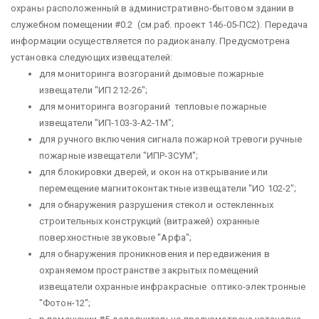
охраны расположенный в административно-бытовом здании в
служебном помещении #0.2 (см.раб. проект 146-05-ПС2). Передача
информации осуществляется по радиоканалу. Предусмотрена
установка следующих извещателей:
для мониторинга возгораний дымовые пожарные
извещатели "ИП 212-26";
для мониторинга возгораний тепловые пожарные
извещатели "ИП-103-3-А2-1М";
для ручного включения сигнала пожарной тревоги ручные
пожарные извещатели "ИПР-3СУМ";
для блокировки дверей, и окон на открывание или
перемещение магнитоконтактные извещатели "ИО 102-2";
для обнаружения разрушения стекол и остекленных
строительных конструкций (витражей) охранные
поверхностные звуковые "Арфа";
для обнаружения проникновения и передвижения в
охраняемом пространстве закрытых помещений
извещатели охранные инфракрасные оптико-электронные
"Фотон-12";