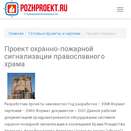
Toggl
naviga
Главная
Готовые проекты и чертежи
Проект охранно-
пожарной сигнализации православного храма
Проект охранно-пожарной
сигнализации православного
храма
Разработчик проекта: неизвестно Год разработки – 2008 Формат
чертежей – DWG Формат документов – DOC
Данной рабочей
документацией предусматривается оборудование системой
охранно-пожарной сигнализации и оповещения Храма Рождества
Христова. Храм Рождества Христова (далее по тексту "объект")