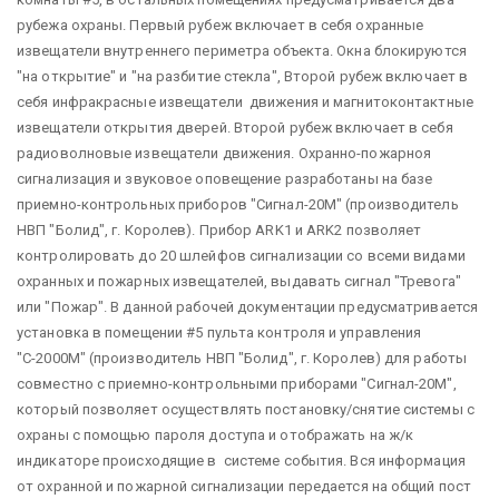
рубежа охраны. Первый рубеж включает в себя охранные
извещатели внутреннего периметра объекта. Окна блокируются
"на открытие" и "на разбитие стекла", Второй рубеж включает в
себя инфракрасные извещатели движения и магнитоконтактные
извещатели открытия дверей. Второй рубеж включает в себя
радиоволновые извещатели движения. Охранно-пожарноя
сигнализация и звуковое оповещение разработаны на базе
приемно-контрольных приборов "Сигнал-20М" (производитель
НВП "Болид", г. Королев). Прибор ARK1 и ARK2 позволяет
контролировать до 20 шлейфов сигнализации со всеми видами
охранных и пожарных извещателей, выдавать сигнал "Тревога"
или "Пожар". В данной рабочей документации предусматривается
установка в помещении #5 пульта контроля и управления
"С-2000М" (производитель НВП "Болид", г. Королев) для работы
совместно с приемно-контрольными приборами "Сигнал-20М",
который позволяет осуществлять постановку/снятие системы с
охраны с помощью пароля доступа и отображать на ж/к
индикаторе происходящие в системе события. Вся информация
от охранной и пожарной сигнализации передается на общий пост