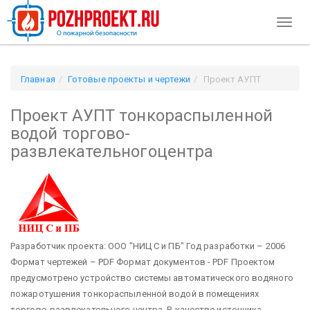
Toggl
naviga
Главная
Готовые проекты и чертежи
Проект АУПТ
тонкораспыленной водой торгово-развлекательногоцентра
Проект АУПТ тонкораспыленной
водой торгово-
развлекательногоцентра
Разработчик проекта: ООО "НИЦ С и ПБ" Год разработки – 2006
Формат чертежей – PDF Формат документов - PDF
Проектом
предусмотрено устройство системы автоматического водяного
пожаротушения тонкораспыленной водой в помещениях
торгово-развлекательного центра. В качестве источника