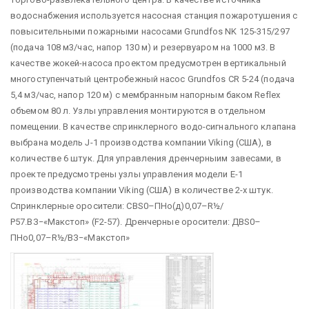
водоснабжения используется насосная станция пожаротушения с
повысительными пожарными насосами Grundfos NK 125-315/297
(подача 108 м3/час, напор 130 м) и резервуаром на 1000 м3. В
качестве жокей-насоса проектом предусмотрен вертикальный
многоступенчатый центробежный насос Grundfos CR 5-24 (подача
5,4 м3/час, напор 120 м) с мембранным напорным баком Reflex
объемом 80 л. Узлы управления монтируются в отдельном
помещении. В качестве спринклерного водо-сигнального клапана
выбрана модель J-1 производства компании Viking (США), в
количестве 6 штук. Для управления дренчерныим завесами, в
проекте предусмотрены узлы управления модели E-1
производства компании Viking (США) в количестве 2-х штук.
Спринклерные оросители: СВS0–ПНо(д)0,07–R½/
Р57.ВЗ−«Макстоп» (F2-57). Дренчерные оросители: ДВS0–
ПНо0,07–R½/ВЗ−«Макстоп»