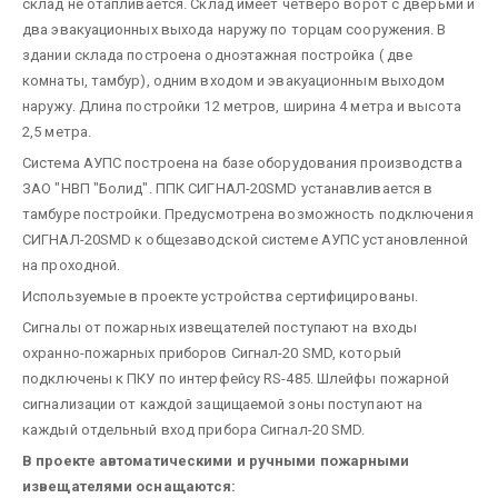
склад не отапливается. Склад имеет четверо ворот с дверьми и
два эвакуационных выхода наружу по торцам сооружения. В
здании склада построена одноэтажная постройка ( две
комнаты, тамбур), одним входом и эвакуационным выходом
наружу. Длина постройки 12 метров, ширина 4 метра и высота
2,5 метра.
Система АУПС построена на базе оборудования производства
ЗАО "НВП "Болид". ППК СИГНАЛ-20SMD устанавливается в
тамбуре постройки. Предусмотрена возможность подключения
СИГНАЛ-20SMD к общезаводской системе АУПС установленной
на проходной.
Используемые в проекте устройства сертифицированы.
Сигналы от пожарных извещателей поступают на входы
охранно-пожарных приборов Сигнал-20 SMD, который
подключены к ПКУ по интерфейсу RS-485. Шлейфы пожарной
сигнализации от каждой защищаемой зоны поступают на
каждый отдельный вход прибора Сигнал-20 SMD.
В проекте автоматическими и ручными пожарными
извещателями оснащаются: