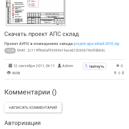
Скачать проект АПС склад
Проект АУПС в помещениях склада
project-aps-sklad-2010.zip
SHA1: 2c119ff8a0af93069e19aceb7d265679e3fdb6dc
1028
твитнуть
12 сентября 2011, 06:11
Admin
0
4698
0
Комментарии (
)
НАПИСАТЬ КОММЕНТАРИЙ
Авторизация