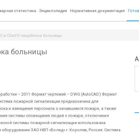
арная статистика
Энциклопедия
Нормативная документация
Гото
С и СОиУЭ пищеблока больницы
ока больницы
А
азработки – 2011 Формат чертежей – DWG (AutoCAD) Формат
истема пожарной сигнализации предназначена для
ока и извещения персонала о начавшемся пожаре, а также
ния системы оповещения людей о пожаре, отключения
дресной системы пожарной сигнализации использована
 оборудование ЗАО НВП «Болид» г. Королев, Россия. Система