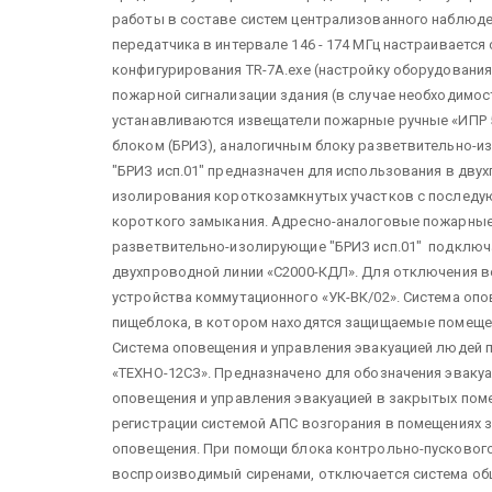
работы в составе систем централизованного наблюден
передатчика в интервале 146 - 174 МГц настраиваетс
конфигурирования TR-7А.exe (настройку оборудования
пожарной сигнализации здания (в случае необходимости
устанавливаются извещатели пожарные ручные «ИПР 
блоком (БРИЗ), аналогичным блоку разветвительно-и
"БРИЗ исп.01" предназначен для использования в дву
изолирования короткозамкнутых участков с последу
короткого замыкания. Адресно-аналоговые пожарные и
разветвительно-изолирующие "БРИЗ исп.01" подключ
двухпроводной линии «С2000-КДЛ». Для отключения 
устройства коммутационного «УК-ВК/02». Система опо
пищеблока, в котором находятся защищаемые помещени
Система оповещения и управления эвакуацией людей 
«ТЕХНО-12СЗ». Предназначено для обозначения эвакуа
оповещения и управления эвакуацией в закрытых пом
регистрации системой АПС возгорания в помещениях з
оповещения. При помощи блока контрольно-пускового 
воспроизводимый сиренами, отключается система общ