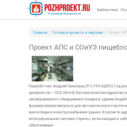
Библиотека
Пож
Главная
Готовые проекты и чертежи
Проект АП
Проект АПС и СОиУЭ пищебл
Разработчик: Андрей Синковец (ТГО ТРО ВДПО) Год р
документов – DOC (Word)
Автоматическая адресная с
своевременного обнаружения пожара в здании пищебл
формирования импульса для автоматического включе
вентиляции и электроснабжения здания. В проекте а
интегрированная система «Орион», включающая в себя
обеспечивает: