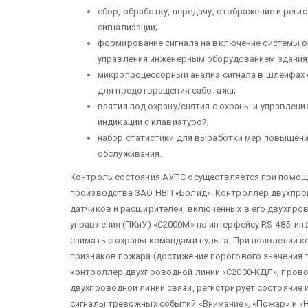
сбор, обработку, передачу, отображение и рег
сигнализации;
формирование сигнала на включение системы о
управления инженерным оборудованием здания
микропроцессорный анализ сигнала в шлейфах
для предотвращения саботажа;
взятия под охрану/снятия с охраны и управлени
индикации с клавиатурой;
набор статистики для выработки мер повышени
обслуживания.
Контроль состояния АУПС осуществляется при помощ
производства ЗАО НВП «Болид». Контроллер двухпров
датчиков и расширителей, включенных в его двухпров
управления (ПКиУ) «С2000М» по интерфейсу RS-485 инф
снимать с охраны командами пульта. При появлении
признаков пожара (достижение порогового значения 
контроллер двухпроводной линии «С2000-КДЛ», пров
двухпроводной линии связи, регистрирует состояние 
сигналы тревожных событий «Внимание», «Пожар» и «Н