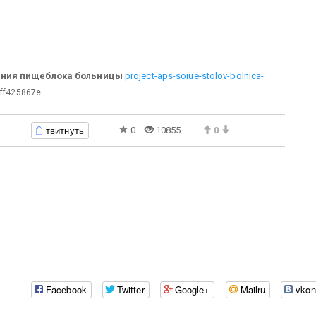
ения пищеблока больницы
project-aps-soiue-stolov-bolnica-
ff425867e
твитнуть
0
10855
0
Facebook
Twitter
Google+
Mailru
vkon