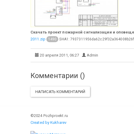
Скачать проект пожарной сигнализации и оповещ
2011.zip
SHA1: 7937311956da62c29f32a364008b26f
1490
20 апреля 2011, 06:27
Admin
Комментарии (
)
НАПИСАТЬ КОММЕНТАРИЙ
©2024 Pozhproekt.ru
Created by Kukharev