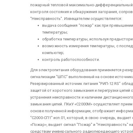
пожарный тепловой максимально-дифференциальный а
контроля состояния и обнаружения загорания, сопро
"Неисправность". Извещателем осуществляется:
выдача сообщения "пожар" как при превышении 
температуры;
обработка температуры, используя предыстори
возможность измерения температуры, с последу
компьютер;
контроль работоспособности.
Для электропитания оборудования применяется резе
сигнализации "ШПС" выполненный на основе источника 
Резервированный источник питания "РИП-12 RS" обла
защитой от короткого замыкания и перегрузки цепей
устранения неисправности и наличием дистанционного
замыкания цепей. ПКиУ «С2000М» осуществляет прием
основе полученной информации, отображает информ
"С2000-СП1" исп.01, который, в свою очередь, выдает
«Пожар», выдает сигнал "Пожар" и "Неисправность" н
средствам универсального радиопередающего устрой