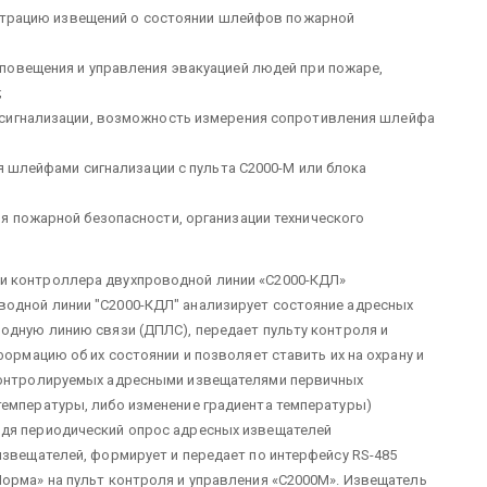
истрацию извещений о состоянии шлейфов пожарной
повещения и управления эвакуацией людей при пожаре,
;
 сигнализации, возможность измерения сопротивления шлейфа
я шлейфами сигнализации с пульта С2000-М или блока
я пожарной безопасности, организации технического
и контроллера двухпроводной линии «С2000-КДЛ»
одной линии "С2000-КДЛ" анализирует состояние адресных
одную линию связи (ДПЛС), передает пульту контроля и
ормацию об их состоянии и позволяет ставить их на охрану и
 контролируемых адресными извещателями первичных
температуры, либо изменение градиента температуры)
одя периодический опрос адресных извещателей
извещателей, формирует и передает по интерфейсу RS-485
орма» на пульт контроля и управления «С2000М». Извещатель