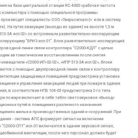
ия на базе центральной станции RC-4000 «рабочая частота
я с компьютера с помощью специальной программы
 производят специалисты ООО «Тверьсигнал»)» или в систему
). На путях эвакуации (выходы из здания) на высоте 1,5 м
513-3А исп.02» со встроенным разветвительно-изолирующим
золирующему "БРИЗ исп.01". Блок разветвительно-изолирующий
хпроводной линии связи контроллера "С2000-КДЛ" с целью
ющим автоматическим восстановлением после снятия
звещатели «С2000-ИП-02-02», «ИПР 513-3А исп.02», блоки
аются с помощью двухпроводной линии связи к контроллеру
вентиляции защищаемых помещений предусмотрена установка
вещения и управления эвакуацией людей при пожаре в здании
я, в соответствии НПБ 104-03 предусмотрена 2-го типа.
при пожаре включает в себя табло светозвуковое «Выход»
ционных путей в помещениях различного назначения
ещениях жилых и производственных зданий и сооружений. При
дания - система АПС формирует сигнал на включение
"С2000-СП1" исп.01 включается в здании звуковой сигнал,
еобменной вентиляции, после чего персонал должен будет