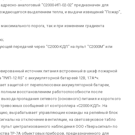
дресно-аналоговый "С2000-ИП-02-02" предназначен для
вождающегося выделением тепла, и выдачи извещений "Пожар",
максимального порога, так и при изменении градиента
ю;
ющей передачей через "С2000-КДЛ" на пульт "С2000М" или
рвированный источник питания встроенный в шкаф пожарной
"РИП-12 RS" с аккумуляторной батареей 12В, 17А*ч.
дает защитой от переполюсовки аккумуляторной батареи,
 с полным восстановлением работоспособности после
 выхода пропадания сетевого (основного) питания и короткого
 тревожных сообщений от контроллера «С2000-КДЛ». На
ацию, вырабатывает управляющие команды на релейный блок
 сигналы на отключение вентиляции, на светозвуковое табло
а пульт централизованного наблюдения ООО «Тверьсигнал» по
ства ТР-7А объектовых приборов, предназначенного для