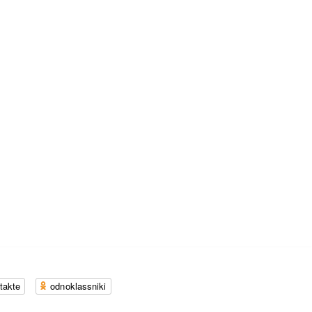
takte
odnoklassniki