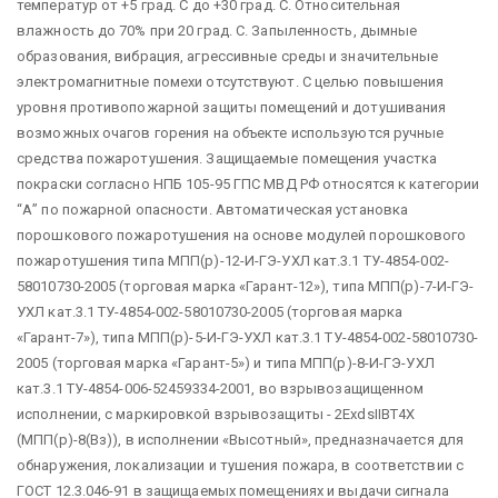
температур от +5 град. С до +30 град. С. Относительная
влажность до 70% при 20 град. С. Запыленность, дымные
образования, вибрация, агрессивные среды и значительные
электромагнитные помехи отсутствуют. С целью повышения
уровня противопожарной защиты помещений и дотушивания
возможных очагов горения на объекте используются ручные
средства пожаротушения. Защищаемые помещения участка
покраски согласно НПБ 105-95 ГПС МВД РФ относятся к категории
“А” по пожарной опасности. Автоматическая установка
порошкового пожаротушения на основе модулей порошкового
пожаротушения типа МПП(р)-12-И-ГЭ-УХЛ кат.3.1 ТУ-4854-002-
58010730-2005 (торговая марка «Гарант-12»), типа МПП(р)-7-И-ГЭ-
УХЛ кат.3.1 ТУ-4854-002-58010730-2005 (торговая марка
«Гарант-7»), типа МПП(р)-5-И-ГЭ-УХЛ кат.3.1 ТУ-4854-002-58010730-
2005 (торговая марка «Гарант-5») и типа МПП(р)-8-И-ГЭ-УХЛ
кат.3.1 ТУ-4854-006-52459334-2001, во взрывозащищенном
исполнении, с маркировкой взрывозащиты - 2ExdsIIBT4X
(МПП(р)-8(Вз)), в исполнении «Высотный», предназначается для
обнаружения, локализации и тушения пожара, в соответствии с
ГОСТ 12.3.046-91 в защищаемых помещениях и выдачи сигнала