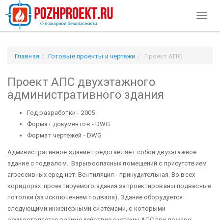
Toggl
naviga
Главная
Готовые проекты и чертежи
Проект АПС
двухэтажного административного здания
Проект АПС двухэтажного
административного здания
Год разработки - 2005
Формат документов - DWG
Формат чертежей - DWG
Административное здание представляет собой двухэтажное
здание с подвалом. Взрывоопасных помещений с присутствием
агрессивных сред нет. Вентиляция - принудительная. Во всех
коридорах проектируемого здания запроектированы подвесные
потолки (за исключением подвала). Здание оборудуется
следующими инженерными системами, с которыми
осуществляется взаимодействие системы АПС при пожаре: