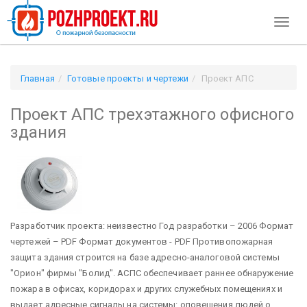
Toggl
naviga
Главная
Готовые проекты и чертежи
Проект АПС
трехэтажного офисного здания
Проект АПС трехэтажного офисного
здания
Разработчик проекта: неизвестно Год разработки – 2006 Формат
чертежей – PDF Формат документов - PDF
Противопожарная
защита здания строится на базе адресно-аналоговой системы
"Орион" фирмы "Болид". АСПС обеспечивает раннее обнаружение
пожара в офисах, коридорах и других служебных помещениях и
выдает адресные сигналы на системы: оповещения людей о