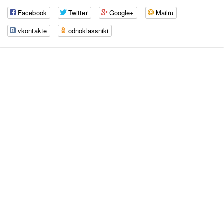
Facebook
Twitter
Google+
Mailru
vkontakte
odnoklassniki