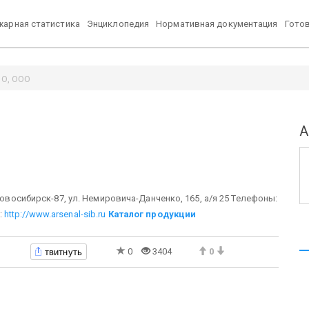
арная статистика
Энциклопедия
Нормативная документация
Гото
ПО, ООО
О
А
Новосибирск-87, ул. Немировича-Данченко, 165, а/я 25 Телефоны:
:
http://www.arsenal-sib.ru
Каталог продукции
твитнуть
0
3404
0