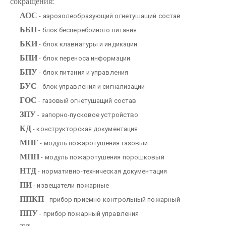
сокращения:
АОС
- аэрозолеобразующий огнетушащий состав
ББП
- блок бесперебойного питания
БКИ
- блок клавиатуры и индикации
БПИ
- блок переноса информации
БПУ
- блок питания и управления
БУС
- блок управления и сигнализации
ГОС
- газовый огнетушащий состав
ЗПУ
- запорно-пусковое устройство
КД
- конструкторская документация
МПГ
- модуль пожаротушения газовый
МПП
- модуль пожаротушения порошковый
НТД
- нормативно-техническая документация
ПИ
- извещатели пожарные
ППКП
- прибор приемно-контрольный пожарный
ППУ
- прибор пожарный управления