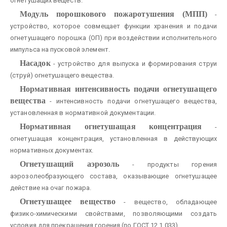
огнетушащих веществ.
Модуль порошкового пожаротушения (МПП)
-
устройство, которое совмещает функции хранения и подачи
огнетушащего порошка (ОП) при воздействии исполнительного
импульса на пусковой элемент.
Насадок
- устройство для выпуска и формирования струи
(струй) огнетушащего вещества.
Нормативная интенсивность подачи огнетушащего
вещества
- интенсивность подачи огнетушащего вещества,
установленная в нормативной документации.
Нормативная огнетушащая концентрация
-
огнетушащая концентрация, установленная в действующих
нормативных документах.
Огнетушащий аэрозоль
- продукты горения
аэрозолеобразующего состава, оказывающие огнетушащее
действие на очаг пожара.
Огнетушащее вещество
- вещество, обладающее
физико-химическими свойствами, позволяющими создать
условия для прекращения горения (по ГОСТ 12.1.033).