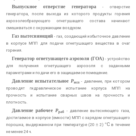
Выпускное отверстие генератора
- отверстие
генератора, после выхода из которого продукты горения
аэрозолеобразующего огнетушащего состава начинают
смешиваться с окружающим воздухом.
Газ вытесняющий
- газ, создающий избыточное давление
в корпусе МПП для подачи огнетушащего вещества в очаг
горения.
Генератор огнетушащего аэрозоля (ГОА)
- устройство
для получения огнетушащего аэрозоля с заданными
параметрами и подачи его в защищаемое помещение.
Давление испытательное
Р
- давление, при котором
исп
проводят гидравлическое испытание корпуса МПП на
прочность и испытание сварных швов на прочность и
плотность.
Давление рабочее
Р
- давление вытесняющего газа,
раб
достигаемое в корпусе (емкости) МПП с зарядом огнетушащего
C
±
°
порошка, выдержанном при температуре (20
2)
в течение
не менее 24 ч.