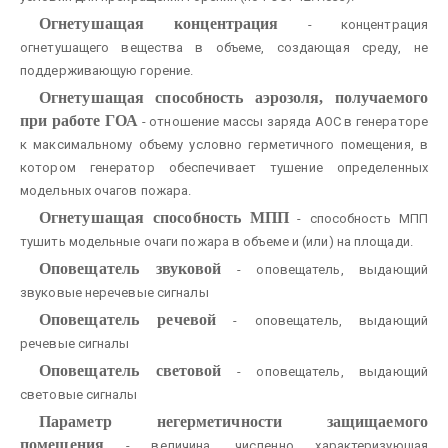
Огнетушащая концентрация
- концентрация
огнетушащего вещества в объеме, создающая среду, не
поддерживающую горение.
Огнетушащая способность аэрозоля, получаемого
при работе ГОА
- отношение массы заряда АОС в генераторе
к максимальному объему условно герметичного помещения, в
котором генератор обеспечивает тушение определенных
модельных очагов пожара.
Огнетушащая способность МПП
- способность МПП
тушить модельные очаги пожара в объеме и (или) на площади.
Оповещатель звуковой
- оповещатель, выдающий
звуковые неречевые сигналы
Оповещатель речевой
- оповещатель, выдающий
речевые сигналы
Оповещатель световой
- оповещатель, выдающий
световые сигналы
Параметр негерметичности защищаемого
помещения
- величина, численно характеризующая