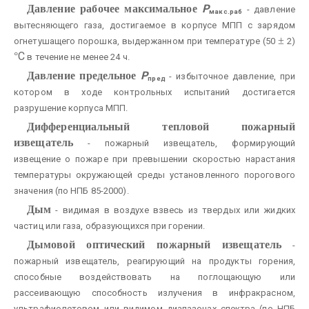
P
Давление рабочее максимальное
- давление
макс.раб
вытесняющего газа, достигаемое в корпусе МПП с зарядом
±
огнетушащего порошка, выдержанном при температуре (50
2)
C
°
в течение не менее 24 ч.
P
Давление предельное
- избыточное давление, при
пред
котором в ходе контрольных испытаний достигается
разрушение корпуса МПП.
Дифференциальный тепловой пожарный
извещатель
- пожарный извещатель, формирующий
извещение о пожаре при превышении скоростью нарастания
температуры окружающей среды установленного порогового
значения (по НПБ 85-2000).
Дым
- видимая в воздухе взвесь из твердых или жидких
частиц или газа, образующихся при горении.
Дымовой оптический пожарный извещатель
-
пожарный извещатель, реагирующий на продукты горения,
способные воздействовать на поглощающую или
рассеивающую способность излучения в инфракрасном,
ультрафиолетовом или видимом диапазонах спектра (по НПБ