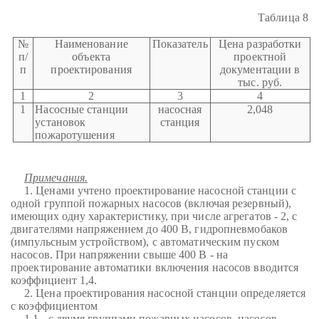
Таблица 8
№
Наименование
Показатель
Цена разработки
п/
объекта
проектной
п
проектирования
документации в
тыс. руб.
1
2
3
4
1
Насосные станции
насосная
2,048
установок
станция
пожаротушения
Примечания.
1. Ценами учтено проектирование насосной станции с
одной группой пожарных насосов (включая резервный),
имеющих одну характеристику, при числе агрегатов - 2, с
двигателями напряжением до 400 В, гидропневмобаков
(импульсным устройством), с автоматическим пуском
насосов. При напряжении свыше 400 В - на
проектирование автоматики включения насосов вводится
коэффициент 1,4.
2. Цена проектирования насосной станции определяется
с коэффициентом
1.1 - с двумя группами пожарных насосов, насосов-