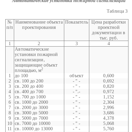
Автоматические установки пожарной сигнализации
Таблица 3
№
Наименование объекта
Показатель
Цена разработки
п/п
проектирования
проектной
документации в
тыс. руб.
1
2
3
4
Автоматические
установки пожарной
сигнализации,
защищающие объект
2
площадью, м
1
до 100
объект
0,600
2
св. 100 до 200
- " -
0,692
3
св. 200 до 400
- " -
0,820
4
св. 400 до 700
- ".-
0,972
5
св. 700 до 1000
- " -
1,152
6
св. 1000 до 2000
- " -
2,304
7
св. 2000 до 3000
- " -
2,996
8
св. 3000 до 5000
- " -
3,686
9
св. 5000 до 7000
- " -
4,378
10
св. 7000 до 10000
- " -
5,068
11
св. 10000 до 13000
- " -
5,760