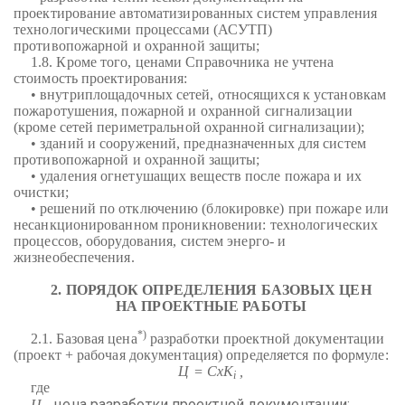
проектирование автоматизированных систем управления
технологическими процессами (АСУТП)
противопожарной и охранной защиты;
1.8. Кроме того, ценами Справочника не учтена
стоимость проектирования:
• внутриплощадочных сетей, относящихся к установкам
пожаротушения, пожарной и охранной сигнализации
(кроме сетей периметральной охранной сигнализации);
• зданий и сооружений, предназначенных для систем
противопожарной и охранной защиты;
• удаления огнетушащих веществ после пожара и их
очистки;
• решений по отключению (блокировке) при пожаре или
несанкционированном проникновении: технологических
процессов, оборудования, систем энерго- и
жизнеобеспечения.
2. ПОРЯДОК ОПРЕДЕЛЕНИЯ БАЗОВЫХ ЦЕН
НА ПРОЕКТНЫЕ РАБОТЫ
*)
2.1. Базовая цена
разработки проектной документации
(проект + рабочая документация) определяется по формуле:
Ц = СхК
,
i
где
цена разработки проектной документации;
Ц -