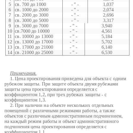
5
св. 700 до 1000
- " -
1,037
6
св. 1000 до 2000
- " -
2,074
7
св. 2000 до 3000
- " -
2,696
8
св. 3000 до 5000
- " -
3,317
9
св. 5000 до 7000
- " -
3,940
10
св.7000 до 10000
- " -
4,561
11
св. 10000 до 13000
- " -
5,184
12
св. 13000 до 17000
- " -
5,702
13
св. 17000 до 21000
- " -
6,140
14
св. 21000 до 25000
- " -
6,530
Примечания.
1. Цена проектирования приведена для объекта с одним
рубежом защиты. При защите объекта двумя рубежами
защиты цена проектирования определяется с
коэффициентом 1,2, при трех рубежах защиты - с
коэффициентом 1,3.
2. При наличии на объекте нескольких отдельных
помещений с различными режимами работы, а также
объектов с различным административным подчинением,
на каждый режим работы и объект административного
подчинения цена проектирования определяется с
коэффициентом 1,1.