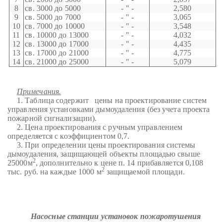
8
св. 3000 до 5000
- " -
2,580
9
св. 5000 до 7000
- " -
3,065
10
св. 7000 до 10000
- " -
3,548
11
св. 10000 до 13000
- " -
4,032
12
св. 13000 до 17000
- " -
4,435
13
св. 17000 до 21000
- " -
4,775
14
св. 21000 до 25000
- " -
5,079
Примечания.
1. Таблица содержит цены на проектирование систем
управления установками дымоудаления (без учета проекта
пожарной сигнализации).
2. Цена проектирования с ручным управлением
определяется с коэффициентом 0,7.
3. При определении цены проектирования системы
дымоудаления, защищающей объекты площадью свыше
2
25000м
, дополнительно к цене п. 14 прибавляется 0,108
2
тыс. руб. на каждые 1000 м
защищаемой площади.
Насосные станции установок пожаротушения