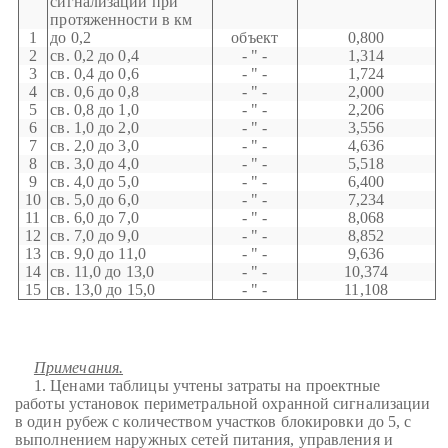
сигнализации при
протяженности в км
1
до 0,2
объект
0,800
2
св. 0,2 до 0,4
- " -
1,314
3
св. 0,4 до 0,6
- " -
1,724
4
св. 0,6 до 0,8
- " -
2,000
5
св. 0,8 до 1,0
- " -
2,206
6
св. 1,0 до 2,0
- " -
3,556
7
св. 2,0 до 3,0
- " -
4,636
8
св. 3,0 до 4,0
- " -
5,518
9
св. 4,0 до 5,0
- " -
6,400
10
св. 5,0 до 6,0
- " -
7,234
11
св. 6,0 до 7,0
- " -
8,068
12
св. 7,0 до 9,0
- " -
8,852
13
св. 9,0 до 11,0
- " -
9,636
14
св. 11,0 до 13,0
- " -
10,374
15
св. 13,0 до 15,0
- " -
11,108
Примечания.
1. Ценами таблицы учтены затраты на проектные
работы установок периметральной охранной сигнализации
в один рубеж с количеством участков блокировки до 5, с
выполнением наружных сетей питания, управления и