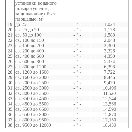
установки водяного
пожаротушения,
защищающие объект
2
площадью, м
19
до 25
- " -
1,024
20
св. 25 до 50
- " -
1,178
21
св. 50 до 100
- " -
1,588
22
св. 100 до 150
- " -
2,048
23
св. 150 до 200
- " -
2,300
24
св. 200 до 400
- " -
3,326
25
св. 400 до 600
- " -
4,350
26
св. 600 до 800
- " -
5,374
27
св. 800 до 1200
- " -
6,398
28
св. 1200 до 1600
- " -
7,722
29
св. 1600 до 2000
- " -
8,446
30
св. 2000 до 2500
- " -
9,470
31
св. 2500 до 3000
- " -
10,496
32
св. 3000 до 3500
- " -
11,520
33
св. 3500 до 4500
- " -
12,544
34
св. 4500 до 5500
- " -
13,566
35
св. 5500 до 6500
- " -
14,590
36
св. 6500 до 8000
- " -
15,870
37
св. 8000 до 9500
- " -
17,150
38
св. 9500 до 12000
- " -
18,430