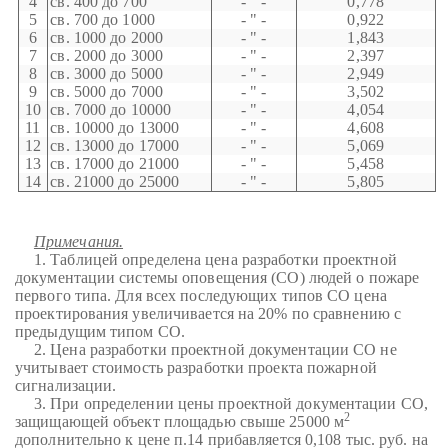
4
св. 400 до 700
- " -
0,778
5
св. 700 до 1000
- " -
0,922
6
св. 1000 до 2000
- " -
1,843
7
св. 2000 до 3000
- " -
2,397
8
св. 3000 до 5000
- " -
2,949
9
св. 5000 до 7000
- " -
3,502
10
св. 7000 до 10000
- " -
4,054
11
св. 10000 до 13000
- " -
4,608
12
св. 13000 до 17000
- " -
5,069
13
св. 17000 до 21000
- " -
5,458
14
св. 21000 до 25000
- " -
5,805
Примечания.
1. Таблицей определена цена разработки проектной
документации системы оповещения (СО) людей о пожаре
первого типа. Для всех последующих типов СО цена
проектирования увеличивается на 20% по сравнению с
предыдущим типом СО.
2. Цена разработки проектной документации СО не
учитывает стоимость разработки проекта пожарной
сигнализации.
3. При определении цены проектной документации СО,
2
защищающей объект площадью свыше 25000 м
дополнительно к цене п.14 прибавляется 0,108 тыс. руб. на