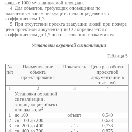
2
каждые 1000 м
защищаемой площади.
4. Для объектов, требующих оповещения по
выделенным зонам эвакуации, цена определяется с
коэффициентом 1,3.
5. При отсутствии проекта эвакуации людей при пожаре
цена проектной документации СО определяется с
коэффициентом до 1,5 по согласованию с заказчиком.
Установки охранной сигнализации
Таблица 5
№
Наименование
Показатель
Цена разработки
п/п
объекта
проектной
проектирования
документации в
тыс. руб.
1
2
3
4
Установки охранной
сигнализации,
защищающие объект
2
площадью, м
1
до 100
объект
0,540
2
св. 100 до 200
- " -
0,623
3
св. 200 до 400
- " -
0,738
4
св. 400 до 700
- " -
0,875