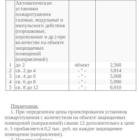
Автоматические
установки
пожаротушения
газовые, модульные и
импульсного действия
(порошковые,
аэрозольные и др.) при
количестве на объекте
защищаемых
помещений
(направлений)
1
до 2
объект
2,560
2
св. 2 до 4
- " -
3,814
3
св. 4 до 6
- " -
5,068
4
св. 6 до 8
- " -
5,990
5
св. 8 до 12
- " -
6,910
Примечания.
1. При определении цены проектирования установок
пожаротушения с количеством на объекте защищаемых
помещений (направлений) свыше 12 дополнительно к цене
п. 5 прибавляется 0,2 тыс. руб. на каждое защищаемое
помещение (направление).
2. Ценами таблицы