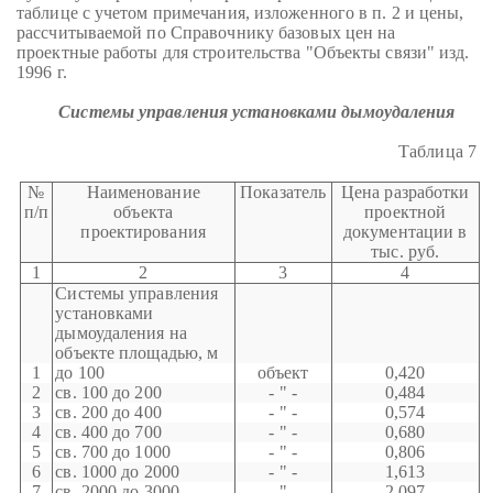
таблице с учетом примечания, изложенного в п. 2 и цены,
рассчитываемой по Справочнику базовых цен на
проектные работы для строительства "Объекты связи" изд.
1996 г.
Системы управления установками дымоудаления
Таблица 7
№
Наименование
Показатель
Цена разработки
п/п
объекта
проектной
проектирования
документации в
тыс. руб.
1
2
3
4
Системы управления
установками
дымоудаления на
объекте площадью, м
1
до 100
объект
0,420
2
св. 100 до 200
- " -
0,484
3
св. 200 до 400
- " -
0,574
4
св. 400 до 700
- " -
0,680
5
св. 700 до 1000
- " -
0,806
6
св. 1000 до 2000
- " -
1,613
7
св. 2000 до 3000
- " -
2,097