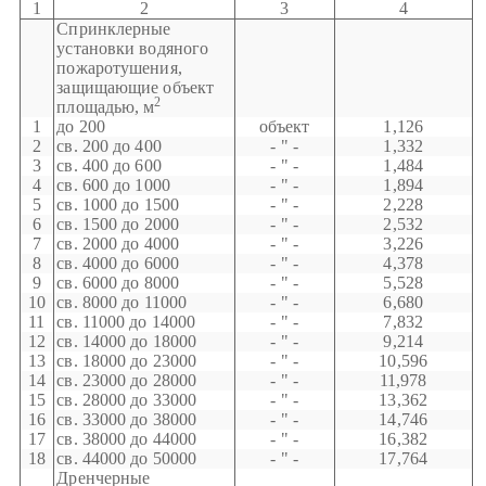
1
2
3
4
Спринклерные
установки водяного
пожаротушения,
защищающие объект
2
площадью, м
1
до 200
объект
1,126
2
св. 200 до 400
- " -
1,332
3
св. 400 до 600
- " -
1,484
4
св. 600 до 1000
- " -
1,894
5
св. 1000 до 1500
- " -
2,228
6
св. 1500 до 2000
- " -
2,532
7
св. 2000 до 4000
- " -
3,226
8
св. 4000 до 6000
- " -
4,378
9
св. 6000 до 8000
- " -
5,528
10
св. 8000 до 11000
- " -
6,680
11
св. 11000 до 14000
- " -
7,832
12
св. 14000 до 18000
- " -
9,214
13
св. 18000 до 23000
- " -
10,596
14
св. 23000 до 28000
- " -
11,978
15
св. 28000 до 33000
- " -
13,362
16
св. 33000 до 38000
- " -
14,746
17
св. 38000 до 44000
- " -
16,382
18
св. 44000 до 50000
- " -
17,764
Дренчерные