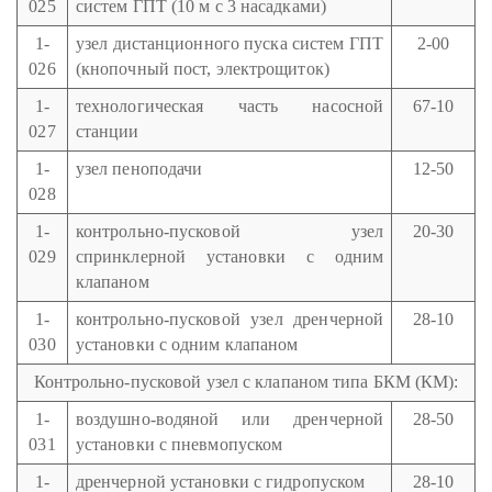
025
систем ГПТ (10 м с 3 насадками)
1-
узел дистанционного пуска систем ГПТ
2-00
026
(кнопочный пост, электрощиток)
1-
технологическая часть насосной
67-10
027
станции
1-
узел пеноподачи
12-50
028
1-
контрольно-пусковой узел
20-30
029
спринклерной установки с одним
клапаном
1-
контрольно-пусковой узел дренчерной
28-10
030
установки с одним клапаном
Контрольно-пусковой узел с клапаном типа БКМ (КМ):
1-
воздушно-водяной или дренчерной
28-50
031
установки с пневмопуском
1-
дренчерной установки с гидропуском
28-10