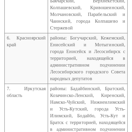
Бакчарский, Верхнекетский,
Колпашевский, Кривошеинский,
Молчановский, Парабельский и
Чаинский, города Колпашево и
Стержевой
6. Красноярский
районы: Богучарский, Кежемский,
край
Енисейский и Мотыгинский,
города Енисейск и Лесосибирск с
территорией, находящейся в
административном подчинении
Лесосибирского городского Совета
народных депутатов
7. Иркутская
районы: Бадайбинский, Братский,
область
Козачинско-Ленский, Киренский,
Намско-Чуйский, Нижнеилимский
и Усть-Кутский, города Усть-
Илимский, Бодайбо, Усть-Кут и
Братск с территорией, находящейся
в административном подчинении