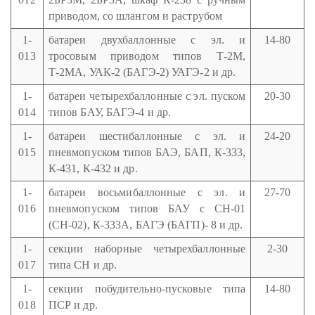
приводом, со шлангом и раструбом
1-
батареи двухбаллонные с эл. и
14-80
013
тросовым приводом типов Т-2М,
Т-2МА, УАК-2 (БАГЭ-2) УАГЭ-2 и др.
1-
батареи четырехбаллонные с эл. пуском
20-30
014
типов БАУ, БАГЭ-4 и др.
1-
батареи шестибаллонные с эл. и
24-20
015
пневмопуском типов БАЭ, БАП, К-333,
К-431, К-432 и др.
1-
батареи восьмибаллонные с эл. и
27-70
016
пневмопуском типов БАУ с СН-01
(СН-02), К-333А, БАГЭ (БАГП)- 8 и др.
1-
секции наборные четырехбаллонные
2-30
017
типа СН и др.
1-
секции побудительно-пусковые типа
14-80
018
ПСР и др.