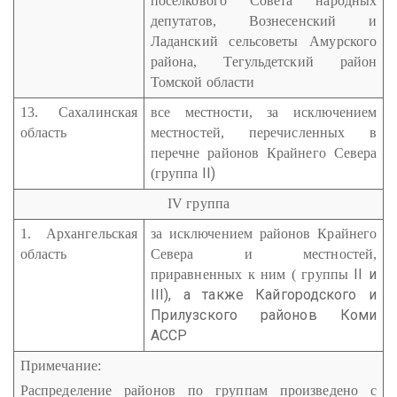
поселкового Совета народных
депутатов, Вознесенский и
Ладанский сельсоветы Амурского
района, Тегульдетский район
Томской области
13. Сахалинская
все местности, за исключением
область
местностей, перечисленных в
перечне районов Крайнего Севера
II
)
(группа
IV группа
1. Архангельская
за исключением районов Крайнего
область
Севера и местностей,
II
и
приравненных к ним ( группы
III
), а также Кайгородского и
Прилузского районов Коми
АССР
Примечание:
Распределение районов по группам произведено с