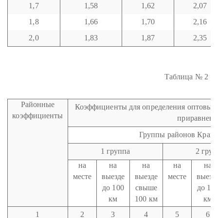
1,7
1,58
1,62
2,07
1,8
1,66
1,70
2,16
2,0
1,83
1,87
2,35
Таблица № 2
Районные
Коэффициенты для определения оптовых 
коэффициенты
приравненн
Группы районов Крайн
1 группа
2 груп
на
на
на
на
на
месте
выезде
выезде
месте
выезд
до 100
свыше
до 10
км
100 км
км
1
2
3
4
5
6