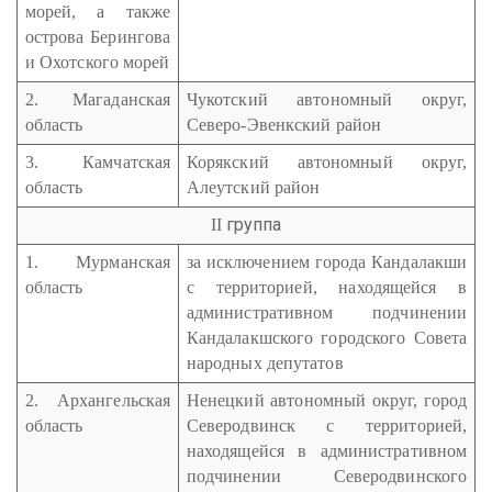
морей, а также
острова Берингова
и Охотского морей
2. Магаданская
Чукотский автономный округ,
область
Северо-Эвенкский район
3. Камчатская
Корякский автономный округ,
область
Алеутский район
группа
II
1. Мурманская
за исключением города Кандалакши
область
с территорией, находящейся в
административном подчинении
Кандалакшского городского Совета
народных депутатов
2. Архангельская
Ненецкий автономный округ, город
область
Северодвинск с территорией,
находящейся в административном
подчинении Северодвинского