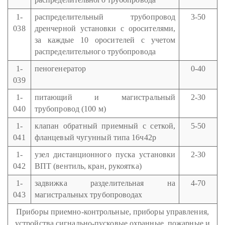
1-
распределительный трубопровод
3-50
038
дренчерной установки с оросителями,
за каждые 10 оросителей с учетом
распределительного трубопровода
1-
пеногенератор
0-40
039
1-
питающий и магистральный
2-30
040
трубопровод (100 м)
1-
клапан обратный приемный с сеткой,
5-50
041
фланцевый чугунный типа 16ч42р
1-
узел дистанционного пуска установки
2-30
042
ВПТ (вентиль, кран, рукоятка)
1-
задвижка разделительная на
4-70
043
магистральных трубопроводах
Приборы приемно-контрольные, приборы управления,
устройства сигнально-пусковые охранные, пожарные и