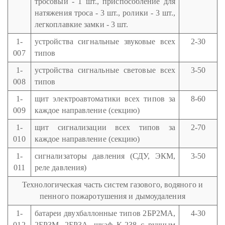
тросовый - 1 шт., приспособление для
натяжения троса - 3 шт., ролики - 3 шт.,
легкоплавкие замки - 3 шт.
1-
устройства сигнальные звуковые всех
2-30
007
типов
1-
устройства сигнальные световые всех
3-50
008
типов
1-
щит электроавтоматики всех типов за
8-60
009
каждое направление (секцию)
1-
щит сигнализации всех типов за
2-70
010
каждое направление (секцию)
1-
сигнализаторы давления (СДУ, ЭКМ,
3-50
011
реле давления)
Технологическая часть систем газового, водяного и
пенного пожаротушения и дымоудаления
1-
батареи двухбаллонные типов 2БР2МА,
4-30
012
2БР3М, 2БР3А, шкаф К-238 с ручным