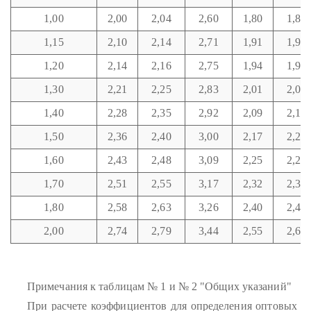
1,00
2,00
2,04
2,60
1,80
1,84
1,15
2,10
2,14
2,71
1,91
1,95
1,20
2,14
2,16
2,75
1,94
1,98
1,30
2,21
2,25
2,83
2,01
2,06
1,40
2,28
2,35
2,92
2,09
2,14
1,50
2,36
2,40
3,00
2,17
2,21
1,60
2,43
2,48
3,09
2,25
2,29
1,70
2,51
2,55
3,17
2,32
2,37
1,80
2,58
2,63
3,26
2,40
2,44
2,00
2,74
2,79
3,44
2,55
2,60
Примечания к таблицам № 1 и № 2 "Общих указаний"
При расчете коэффициентов для определения оптовых