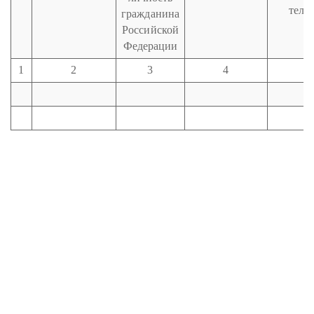
теле
гражданина
Российской
Федерации
1
2
3
4
5