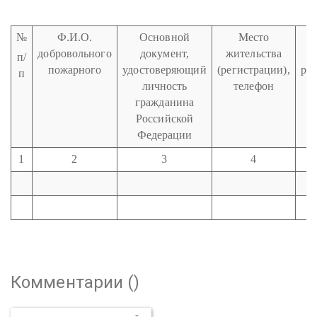
№
Ф.И.О.
Основной
Место
добровольного
документ,
жительства
о
п/
пожарного
удостоверяющий
(регистрации),
ре
п
личность
телефон
в
гражданина
Российской
Федерации
1
2
3
4
Комментарии (
)