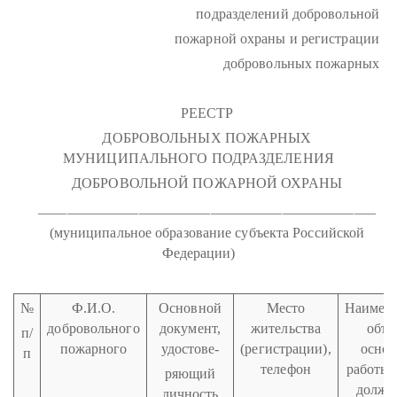
подразделений добровольной
пожарной охраны и регистрации
добровольных пожарных
РЕЕСТР
ДОБРОВОЛЬНЫХ ПОЖАРНЫХ
МУНИЦИПАЛЬНОГО ПОДРАЗДЕЛЕНИЯ
ДОБРОВОЛЬНОЙ ПОЖАРНОЙ ОХРАНЫ
_______________________________________________
(муниципальное образование субъекта Российской
Федерации)
№
Ф.И.О.
Основной
Место
Наимен
добровольного
документ,
жительства
объе
п/
пожарного
удостове-
(регистрации),
осно
п
телефон
работы, 
ряющий
должн
личность