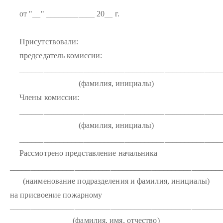
от "__" ____________ 20__ г.
Присутствовали:
председатель комиссии:
__________________________________________________
(фамилия, инициалы)
Члены комиссии:
__________________________________________________
(фамилия, инициалы)
__________________________________________________
Рассмотрено представление начальника
____________________________________________________
(наименование подразделения и фамилия, инициалы)
на присвоение пожарному
____________________________________________________
(фамилия, имя, отчество)