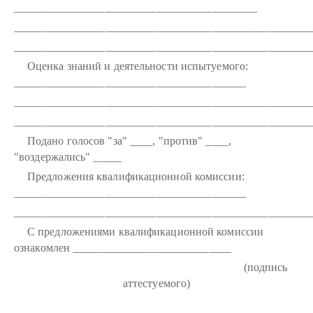
___________________________________________
____________________________________________________
____________________________________________________
Оценка знаний и деятельности испытуемого:
_________________________________________
____________________________________________________
____________________________________________________
Подано голосов "за" ____, "против" ____,
"воздержались" _____
Предложения квалификационной комиссии:
_________________________________________
____________________________________________________
С предложениями квалификационной комиссии
ознакомлен ____________________________
(подпись
аттестуемого)