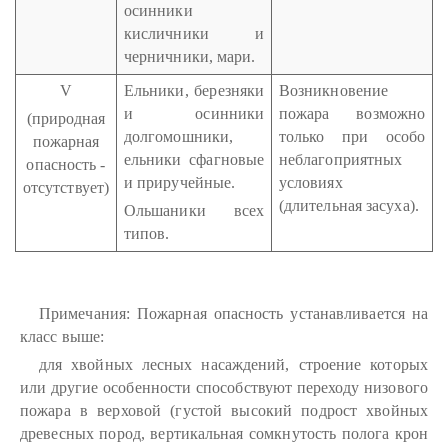
осинники
кисличники и
черничники, мари.
V
Ельники, березняки
Возникновение
и осинники
пожара возможно
(природная
долгомошники,
только при особо
пожарная
ельники сфагновые
неблагоприятных
опасность -
и приручейные.
условиях
отсутствует)
(длительная засуха).
Ольшаники всех
типов.
Примечания: Пожарная опасность устанавливается на
класс выше:
для хвойных лесных насаждений, строение которых
или другие особенности способствуют переходу низового
пожара в верховой (густой высокий подрост хвойных
древесных пород, вертикальная сомкнутость полога крон