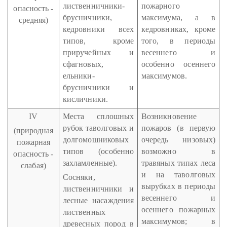
лиственничники-
пожарного
опасность -
брусничники,
максимума, а в
средняя)
кедровники всех
кедровниках, кроме
типов, кроме
того, в периоды
приручейных и
весеннего и
сфагновых,
особенно осеннего
ельники-
максимумов.
брусничники и
кисличники.
IV
Места сплошных
Возникновение
рубок таволговых и
пожаров (в первую
(природная
долгомошниковых
очередь низовых)
пожарная
типов (особенно
возможно в
опасность -
захламленные).
травяных типах леса
слабая)
и на таволговых
Сосняки,
вырубках в периоды
лиственничники и
весеннего и
лесные насаждения
осеннего пожарных
лиственных
максимумов; в
древесных пород в