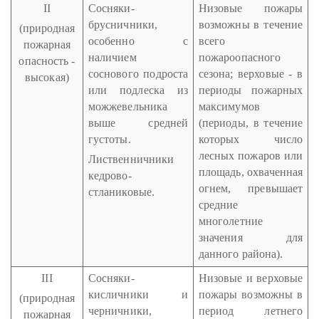
II
Сосняки-
Низовые пожары
брусничники,
возможны в течение
(природная
особенно с
всего
пожарная
наличием
пожароопасного
опасность -
соснового подроста
сезона; верховые - в
высокая)
или подлеска из
периоды пожарных
можжевельника
максимумов
выше средней
(периоды, в течение
густоты.
которых число
лесных пожаров или
Лиственничники
площадь, охваченная
кедрово-
огнем, превышает
стланиковые.
средние
многолетние
значения для
данного района).
III
Сосняки-
Низовые и верховые
кисличники и
пожары возможны в
(природная
черничники,
период летнего
пожарная