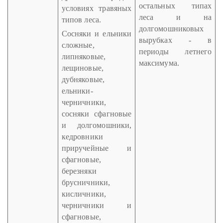
остальных типах
условиях травяных
леса и на
типов леса.
долгомошниковых
Сосняки и ельники
вырубках - в
сложные,
периоды летнего
липняковые,
максимума.
лещиновые,
дубняковые,
ельники-
черничники,
сосняки сфагновые
и долгомошники,
кедровники
приручейные и
сфагновые,
березняки
брусничники,
кисличники,
черничники и
сфагновые,