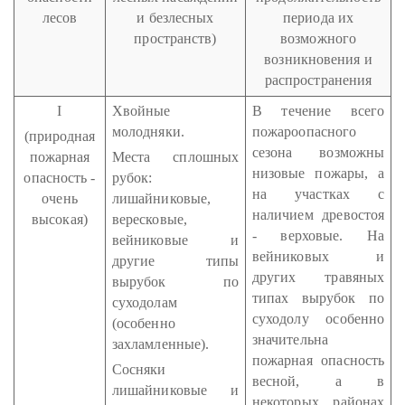
лесов
и безлесных
периода их
пространств)
возможного
возникновения и
распространения
I
Хвойные
В течение всего
молодняки.
пожароопасного
(природная
сезона возможны
пожарная
Места сплошных
низовые пожары, а
опасность -
рубок:
на участках с
очень
лишайниковые,
наличием древостоя
высокая)
вересковые,
- верховые. На
вейниковые и
вейниковых и
другие типы
других травяных
вырубок по
типах вырубок по
суходолам
суходолу особенно
(особенно
значительна
захламленные).
пожарная опасность
Сосняки
весной, а в
лишайниковые и
некоторых районах