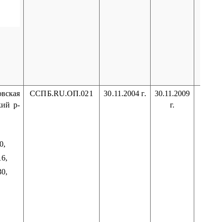
вская
ССПБ
.RU.
ОП
.021
30.11.2004 г.
30.11.2009
кий р-
г.
.
0,
16,
30
,