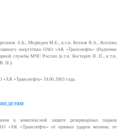
юк А.Б., Медведев М.Е., к.т.н. Козлов В.А., Козлова
 главного энергетика ОАО «АК «Транснефть» (Радченко
рной службы МЧС России (к.т.н. Костарев Н. П., к.т.н.
. Н.).
 «Транснефть» 19.06.2003 года.
ВВЕДЕНИЕ
вания к комплексной защите резервуарных парков
АО «АК «Транснефть» от прямых ударов молнии, ее