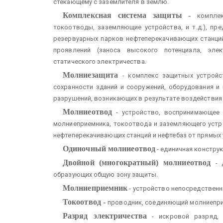
стекающему с заземлителя в землю.
Комплексная система защиты -
компле
токоотводы, заземляющие устройства, и т.д.), пр
резервуарных парков нефтеперекачивающих станций
проявлений (заноса высокого потенциала, элек
статического электричества.
Молниезащита
- комплекс защитных устройс
сохранности зданий и сооружений, оборудования и
разрушений, возникающих в результате воздействия
Молниеотвод
- устройство, воспринимающее 
молниеприемника, токоотвода и заземляющего устр
нефтеперекачивающих станций и нефтебаз от прямых 
Одиночный молниеотвод
- единичная констру
Двойной (многократный) молниеотвод
- 
образующих общую зону защиты.
Молниеприемник
- устройство непосредствен
Токоотвод -
проводник, соединяющий молниепр
Разряд электричества
- искровой разряд, 