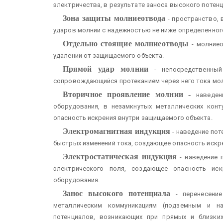
электричества, в результате заноса высокого потен
Зона защиты молниеотвода
- пространство, 
ударов молнии с надежностью не ниже определенного
Отдельно стоящие молниеотводы
- молние
удалении от защищаемого объекта.
Прямой удар молнии
- непосредственный
сопровождающийся протеканием через него тока мол
Вторичное проявление молнии -
наведен
оборудования, в незамкнутых металлических кон
опасность искрения внутри защищаемого объекта.
Электромагнитная индукция
- наведение пот
быстрых изменений тока, создающее опасность искре
Электростатическая индукция
- наведение 
электрического поля, создающее опасность ис
оборудования.
Занос высокого потенциала
- перенесени
металлическим коммуникациям (подземным и на
потенциалов, возникающих при прямых и близки