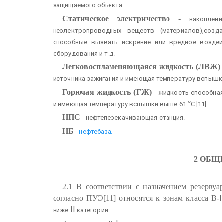
защищаемого объекта.
Статическое электричество -
накоплен
неэлектропроводных веществ (материалов),созд
способные вызвать искрение или вредное воздей
оборудования и т.д.
Легковоспламеняющаяся жидкость (ЛВЖ
источника зажигания и имеющая температуру вспышк
Горючая жидкость (ГЖ)
- жидкость способна
°
и имеющая температуру вспышки выше 61
С [11].
НПС
- нефтеперекачивающая станция.
НБ
- нефтебаза.
2 ОБЩ
2.1 В соответствии с назначением резерву
I
согласно ПУЭ[11] относятся к зонам класса В-
II
ниже
категории.