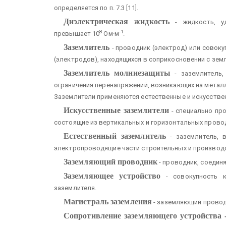
определяется по п. 7.3 [11].
Диэлектрическая жидкость
- жидкость, уд
8
-1
превышает 10
Ом·м
.
Заземлитель
- проводник (электрод) или совок
(электродов), находящихся в соприкосновении с земл
Заземлитель молниезащиты
- заземлитель,
ограничения перенапряжений, возникающих на металл
Заземлители применяются естественные и искусстве
Искусственные заземлители
- специально пр
состоящие из вертикальных и горизонтальных прово
Естественный заземлитель
- заземлитель, в
электропроводящие части строительных и производс
Заземляющий проводник
- проводник, соедин
Заземляющее устройство
- совокупность к
заземлителя.
Магистраль заземления
- заземляющий провод
Сопротивление заземляющего устройства 