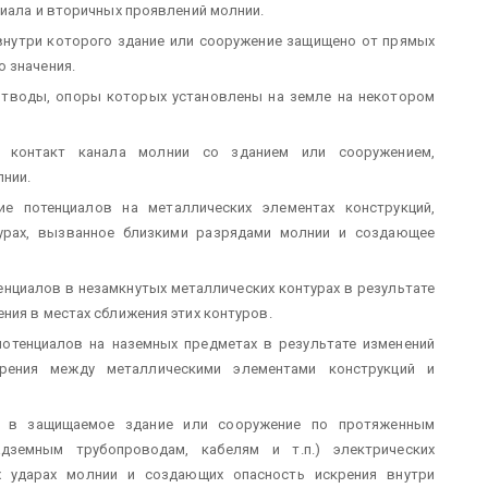
циала и вторичных проявлений молнии.
внутри которого здание или сооружение защищено от прямых
 значения.
отводы, опоры которых установлены на земле на некотором
 контакт канала молнии со зданием или сооружением,
нии.
ие потенциалов на металлических элементах конструкций,
турах, вызванное близкими разрядами молнии и создающее
енциалов в незамкнутых металлических контурах в результате
ния в местах сближения этих контуров.
потенциалов на наземных предметах в результате изменений
крения между металлическими элементами конструкций и
е в защищаемое здание или сооружение по протяженным
дземным трубопроводам, кабелям и т.п.) электрических
х ударах молнии и создающих опасность искрения внутри