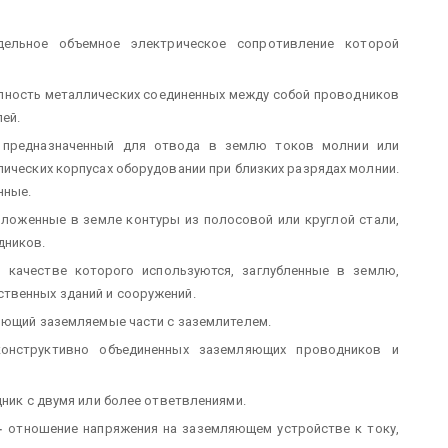
ельное объемное электрическое сопротивление которой
упность металлических соединенных между собой проводников
ей.
 предназначенный для отвода в землю токов молнии или
ических корпусах оборудовании при близких разрядах молнии.
нные.
оложенные в земле контуры из полосовой или круглой стали,
дников.
 качестве которого используются, заглубленные в землю,
твенных зданий и сооружений.
яющий заземляемые части с заземлителем.
онструктивно объединенных заземляющих проводников и
ник с двумя или более ответвлениями.
-
отношение напряжения на заземляющем устройстве к току,