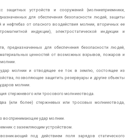
кс защитных устройств и сооружений (молниеприемники,
едназначенных для обеспечения безопасности людей, защиты
 и нефтебаз от опасного воздействия молнии, вторичных ее
тромагнитной индукции), электростатической индукции и
тв, предназначенных для обеспечения безопасности людей,
 материальных ценностей от возможных взрывов, пожаров и
 молнии.
удар молнии и отводящее ее ток в землю, состоящее из
ойства, позволяющее защитить резервуары и другие объекты
ударов молнии.
кция стержневого или тросового молниеотвода.
два (или более) стержневых или тросовых молниеотвода,
но воспринимающее удар молнии.
иемник с заземляющим устройством.
возникающий под действием поля зарядов статического