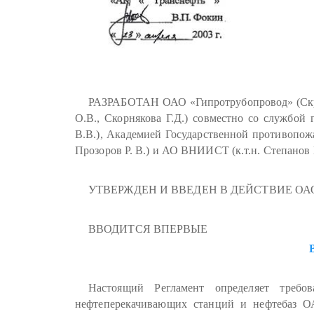
РАЗРАБОТАН ОАО «Гипротрубопровод» (Скрепн
О.В., Скорнякова Г.Д.) совместно со службой
В.В.), Академией Государственной противопожа
Прозоров Р. В.) и АО ВНИИСТ (к.т.н. Степанов В
УТВЕРЖДЕН И ВВЕДЕН В ДЕЙСТВИЕ ОАО «АК
ВВОДИТСЯ ВПЕРВЫЕ
Настоящий Регламент определяет требо
нефтеперекачивающих станций и нефтебаз О