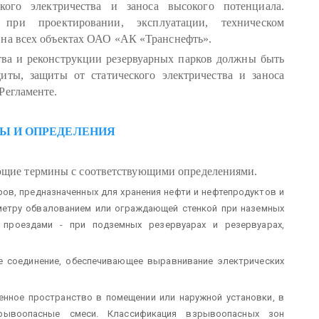
кого электричества и заноса высокого потенциала.
при проектировании, эксплуатации, техническом
 на всех объектах ОАО «АК «Транснефть».
тва и реконструкции резервуарных парков должны быть
ты, защиты от статического электричества и заноса
Регламенте.
НЫ И ОПРЕДЕЛЕНИЯ
ющие термины с соответствующими определениями.
аров, предназначенных для хранения нефти и нефтепродуктов и
метру обвалованием или ограждающей стенкой при наземных
проездами - при подземных резервуарах и резервуарах,
е соединение, обеспечивающее выравнивание электрических
енное пространство в помещении или наружной установки, в
рывоопасные смеси. Классификация взрывоопасных зон