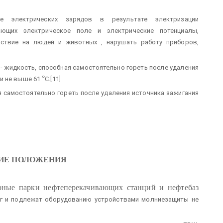
ие электрических зарядов в результате электризации
ающих электрическое поле и электрические потенциалы,
ствие на людей и животных , нарушать работу приборов,
)
- жидкость, способная самостоятельно гореть после удаления
°
и не выше 61
С.[11]
я самостоятельно гореть после удаления источника зажигания
ИЕ ПОЛОЖЕНИЯ
арные парки нефтеперекачивающих станций и нефтебаз
г и подлежат оборудованию устройствами молниезащиты не