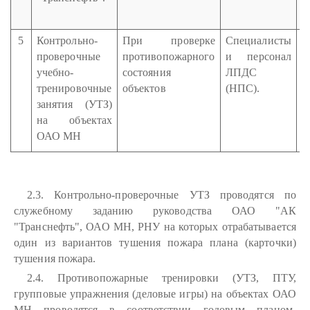
д
5
Контрольно-
При проверке
Специалисты
С
проверочные
противопожарного
и персонал
О
учебно-
состояния
ЛПДС
тренировочные
объектов
(НПС).
"
занятия (УТЗ)
на объектах
ОАО МН
Л
2.3. Контрольно-проверочные УТЗ проводятся по
служебному заданию руководства ОАО "АК
"Транснефть", ОАО МН, РНУ на которых отрабатывается
один из вариантов тушения пожара плана (карточки)
тушения пожара.
2.4. Противопожарные тренировки (УТЗ, ПТУ,
групповые упражнения (деловые игры) на объектах ОАО
МН проводятся в соответствии годовым планом-