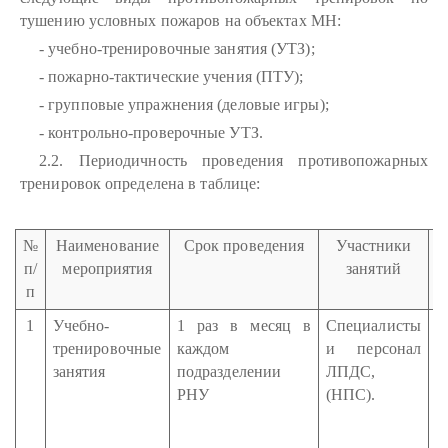
тушению условных пожаров на объектах МН:
- учебно-тренировочные занятия (УТЗ);
- пожарно-тактические учения (ПТУ);
- групповые упражнения (деловые игры);
- контрольно-проверочные УТЗ.
2.2. Периодичность проведения противопожарных
тренировок определена в таблице:
№
Наименование
Срок проведения
Участники
Р
п/
мероприятия
занятий
п
1
Учебно-
1 раз в месяц в
Специалисты
Н
тренировочные
каждом
и персонал
Л
занятия
подразделении
ЛПДС,
И
РНУ
(НПС).
(
С