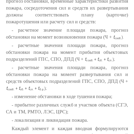
прогноз обстановки, временные характеристики развития
пожара, сосредоточения сил и средств их развертывания
должны соответствовать плану (карточке)
пожаротушения или расчету сил и средств:
- расчетное значение площади пожара, прогноз
t
обстановки на момент возникновения пожара (Ч +
).
сооб.
- расчетные значения площади пожара, прогноз
обстановки пожара на момент прибытия объектовых
t
t
t
подразделений ГПС, СПО, ДПД (Ч +
+
+
);
сооб.
сб.
сл.
- расчетные значения площади пожара, прогноз
обстановки пожара на момент развертывания сил и
средств объектовых подразделений ГПС, СПО, ДПД (Ч +
t
t
t
t
+
+
+
);
сооб.
сб.
сл.
б.р.
- изменение обстановки в ходе тушения пожара;
- прибытие различных служб и участков объекта (СГЭ,
СА и ТМ, РМТО, ЛЭС, ЦРС);
- локализация и ликвидация пожара.
Каждый элемент и каждая вводная формулируются