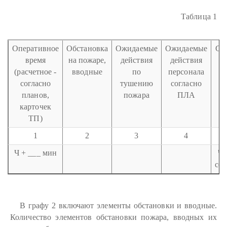
Таблица 1
Оперативное
Обстановка
Ожидаемые
Ожидаемые
Со
время
на пожаре,
действия
действия
(расчетное -
вводные
по
персонала
п
согласно
тушению
согласно
П
планов,
пожара
ПЛА
карточек
ТП)
1
2
3
4
Ч + ___ мин
Ч 
соо
В графу 2 включают элементы обстановки и вводные.
Количество элементов обстановки пожара, вводных их