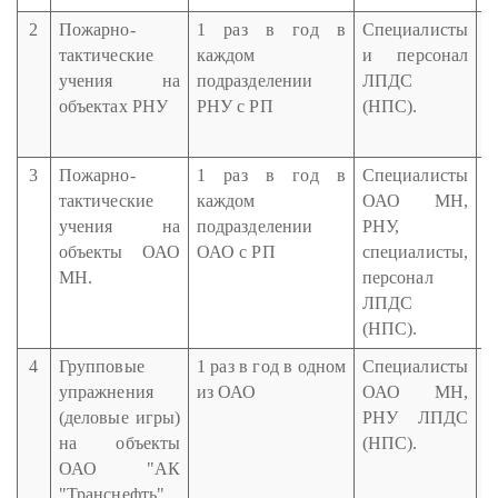
2
Пожарно-
1 раз в год в
Специалисты
Н
тактические
каждом
и персонал
п
учения на
подразделении
ЛПДС
Г
объектах РНУ
РНУ с РП
(НПС).
Г
и
3
Пожарно-
1 раз в год в
Специалисты
Н
тактические
каждом
ОАО МН,
п
учения на
подразделении
РНУ,
Г
объекты ОАО
ОАО с РП
специалисты,
Г
МН.
персонал
и
ЛПДС
(НПС).
4
Групповые
1 раз в год в одном
Специалисты
Н
упражнения
из ОАО
ОАО МН,
О
(деловые игры)
РНУ ЛПДС
на объекты
(НПС).
"
ОАО "АК
Г
"Транснефть".