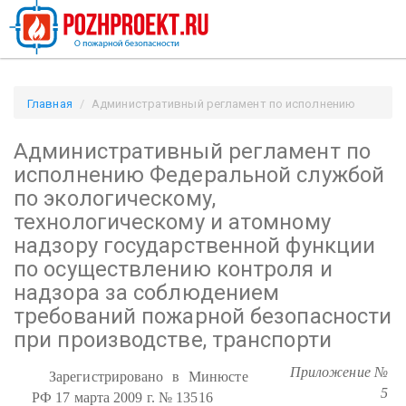
Главная
Административный регламент по исполнению
Федеральной службой по экологическому, технологическому
Административный регламент по
и атомному надзору государственной функции по
осуществлению контроля и надзора за соблюдением
исполнению Федеральной службой
требований пожарной безопасности при производстве,
по экологическому,
транспорти / Pozhproekt.ru
технологическому и атомному
надзору государственной функции
по осуществлению контроля и
надзора за соблюдением
требований пожарной безопасности
при производстве, транспорти
Приложение №
Зарегистрировано в Минюсте
5
РФ 17 марта 2009 г. № 13516