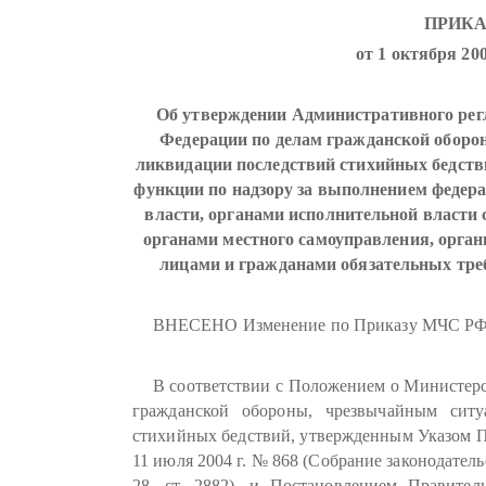
ПРИКА
от 1 октября 200
Об утверждении Административного рег
Федерации по делам гражданской оборо
ликвидации последствий стихийных бедств
функции по надзору за выполнением федер
власти, органами исполнительной власти 
органами местного самоуправления, орга
лицами и гражданами обязательных тре
ВНЕСЕНО Изменение по Приказу МЧС РФ от
В соответствии с Положением о Министерс
гражданской обороны, чрезвычайным сит
стихийных бедствий, утвержденным Указом П
11 июля 2004 г. № 868 (Собрание законодател
28, ст. 2882), и Постановлением Правител