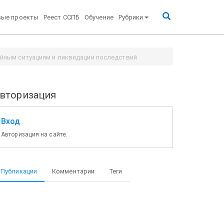
вые проекты
Реест ССПБ
Обучение
Рубрики
йным ситуациям и ликвидации последствий
 / Pozhproekt.ru
вторизация
Вход
Авторизация на сайте.
Публикации
Комментарии
Теги