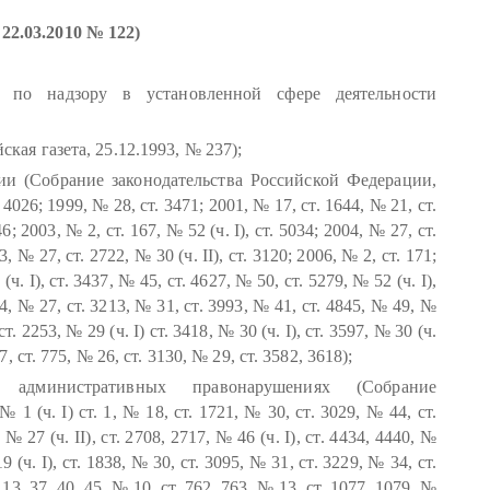
2.03.2010 № 122)
 по надзору в установленной сфере деятельности
ая газета, 25.12.1993, № 237);
и (Собрание законодательства Российской Федерации,
 4026; 1999, № 28, ст. 3471; 2001, № 17, ст. 1644, № 21, ст.
6; 2003, № 2, ст. 167, № 52 (ч. I), ст. 5034; 2004, № 27, ст.
43, № 27, ст. 2722, № 30 (ч. II), ст. 3120; 2006, № 2, ст. 171;
ч. I), ст. 3437, № 45, ст. 4627, № 50, ст. 5279, № 52 (ч. I),
834, № 27, ст. 3213, № 31, ст. 3993, № 41, ст. 4845, № 49, №
. 2253, № 29 (ч. I) ст. 3418, № 30 (ч. I), ст. 3597, № 30 (ч.
 7, ст. 775, № 26, ст. 3130, № 29, ст. 3582, 3618);
административных правонарушениях (Собрание
1 (ч. I) ст. 1, № 18, ст. 1721, № 30, ст. 3029, № 44, ст.
 № 27 (ч. II), ст. 2708, 2717, № 46 (ч. I), ст. 4434, 4440, №
9 (ч. I), ст. 1838, № 30, ст. 3095, № 31, ст. 3229, № 34, ст.
, 13, 37, 40, 45, № 10, ст. 762, 763, № 13, ст. 1077, 1079, №