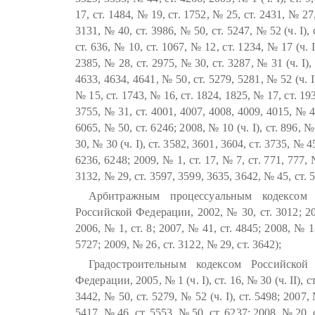
17, ст. 1484, № 19, ст. 1752, № 25, ст. 2431, № 27, 
3131, № 40, ст. 3986, № 50, ст. 5247, № 52 (ч. I), 
ст. 636, № 10, ст. 1067, № 12, ст. 1234, № 17 (ч. I
2385, № 28, ст. 2975, № 30, ст. 3287, № 31 (ч. I),
4633, 4634, 4641, № 50, ст. 5279, 5281, № 52 (ч. I),
№ 15, ст. 1743, № 16, ст. 1824, 1825, № 17, ст. 193
3755, № 31, ст. 4001, 4007, 4008, 4009, 4015, № 41
6065, № 50, ст. 6246; 2008, № 10 (ч. I), ст. 896, №
30, № 30 (ч. I), ст. 3582, 3601, 3604, ст. 3735, № 4
6236, 6248; 2009, № 1, ст. 17, № 7, ст. 771, 777, 
3132, № 29, ст. 3597, 3599, 3635, 3642, № 45, ст. 5
Арбитражным процессуальным кодексом Р
Российской Федерации, 2002, № 30, ст. 3012; 200
2006, № 1, ст. 8; 2007, № 41, ст. 4845; 2008, № 18
5727; 2009, № 26, ст. 3122, № 29, ст. 3642);
Градостроительным кодексом Российской
Федерации, 2005, № 1 (ч. I), ст. 16, № 30 (ч. II), ст
3442, № 50, ст. 5279, № 52 (ч. I), ст. 5498; 2007, 
5417, № 46, ст. 5553, № 50, ст. 6237; 2008, № 20, ст