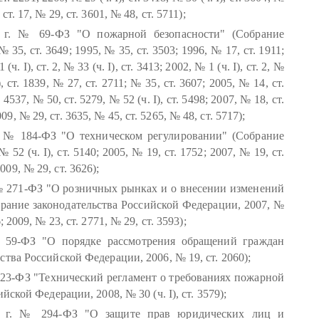
, ст. 17, № 29, ст. 3601, № 48, ст. 5711);
4 г. № 69-ФЗ "О пожарной безопасности" (Собрание
35, ст. 3649; 1995, № 35, ст. 3503; 1996, № 17, ст. 1911;
ч. I), ст. 2, № 33 (ч. I), ст. 3413; 2002, № 1 (ч. I), ст. 2, №
), ст. 1839, № 27, ст. 2711; № 35, ст. 3607; 2005, № 14, ст.
 4537, № 50, ст. 5279, № 52 (ч. I), ст. 5498; 2007, № 18, ст.
009, № 29, ст. 3635, № 45, ст. 5265, № 48, ст. 5717);
. № 184-ФЗ "О техническом регулировании" (Собрание
2 (ч. I), ст. 5140; 2005, № 19, ст. 1752; 2007, № 19, ст.
2009, № 29, ст. 3626);
 № 271-ФЗ "О розничных рынках и о внесении изменений
рание законодательства Российской Федерации, 2007, №
16; 2009, № 23, ст. 2771, № 29, ст. 3593);
 59-ФЗ "О порядке рассмотрения обращений граждан
тва Российской Федерации, 2006, № 19, ст. 2060);
123-ФЗ "Технический регламент о требованиях пожарной
ской Федерации, 2008, № 30 (ч. I), ст. 3579);
8 г. № 294-ФЗ "О защите прав юридических лиц и