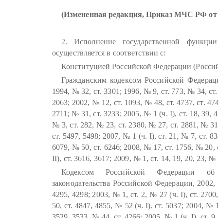
(Измененная редакция, Приказ МЧС РФ от 2
2. Исполнение государственной функции
осуществляется в соответствии с:
Конституцией Российской Федерации (Российск
Гражданским кодексом Российской Федераци
1994, № 32, ст. 3301; 1996, № 9, ст. 773, № 34, ст.
2063; 2002, № 12, ст. 1093, № 48, ст. 4737, ст. 474
2711; № 31, ст. 3233; 2005, № 1 (ч. I), ст. 18, 39, 
№ 3, ст. 282, № 23, ст. 2380, № 27, ст. 2881, № 31 (
ст. 5497, 5498; 2007, № 1 (ч. I), ст. 21, № 7, ст. 
6079, № 50, ст. 6246; 2008, № 17, ст. 1756, № 20, ст
II), ст. 3616, 3617; 2009, № 1, ст. 14, 19, 20, 23, №
Кодексом Российской Федерации об 
законодательства Российской Федерации, 2002, № 
4295, 4298; 2003, № 1, ст. 2, № 27 (ч. I), ст. 2700,
50, ст. 4847, 4855, № 52 (ч. I), ст. 5037; 2004, № 1
3529, 3533, № 44, ст. 4266; 2005, № 1 (ч. I), ст. 9