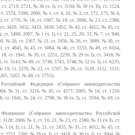
ст. 2719, 2721, № 30 (ч. I), ст. 3104, № 30 (ч. II), ст. 3124,
ст. 5574, 5596; 2006, № 1, ст. 4, 10, № 2, ст. 172, 175, № 6,
), ст. 1776, № 18, ст. 1907, № 19, ст. 2066, № 23, ст. 2380,
 ст. 3420, 3432, 3433, 3438, 3452, № 43, ст. 4412, № 45, ст.
 ст. 5498; 2007, № 1 (ч. I), ст. 21, 25, 29, 33, № 7, ст. 840,
0, № 20, ст. 2367, № 21, ст. 2456, № 26, ст. 3089, № 30, ст.
, ст. 4845, № 43, ст. 5084, № 46, ст. 5553, № 49, ст. 6034,
 18, ст. 1941, № 20, ст. 2251, 2259, № 29 (ч. I), ст. 3418, №
5, ст. 5143, № 49, ст. 5738, 5745, 5748, № 52 (ч. I), ст. 6235,
№ 19, ст. 2276, № 23, ст. 2767, № 26, ст. 3120, 3122, 3131,
265, 5267, № 48, ст. 5755);
оссийской Федерации (Собрание законодательства
4, № 31, ст. 3216, № 45, ст. 4377; 2005, № 14, ст. 1210;
, ст. 1941, № 24, ст. 2798, № 30 (ч. I), ст. 3594, № 49, ст.
 Федерации (Собрание законодательства Российской
. 3128; 2006, № 1, ст. 10, 21, № 23, ст. 2380, № 31 (ч. I), ст.
№ 1 (ч. I), ст. 21, № 21, ст. 2455, № 31, ст. 4012, № 45, ст.
. 2251, 2260, № 29 (ч. I), ст. 3418, № 30 (ч. I), ст. 3604, №