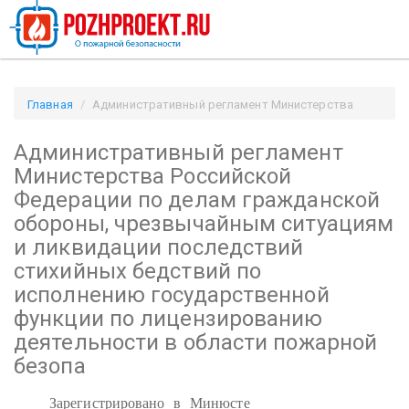
Главная
Административный регламент Министерства
Российской Федерации по делам гражданской обороны,
Административный регламент
чрезвычайным ситуациям и ликвидации последствий
стихийных бедствий по исполнению государственной
Министерства Российской
функции по лицензированию деятельности в области
Федерации по делам гражданской
пожарной безопа / Pozhproekt.ru
обороны, чрезвычайным ситуациям
и ликвидации последствий
стихийных бедствий по
исполнению государственной
функции по лицензированию
деятельности в области пожарной
безопа
Зарегистрировано в Минюсте