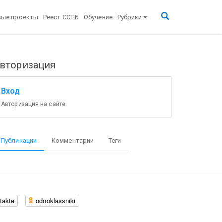
вые проекты
Реест ССПБ
Обучение
Рубрики
вторизация
Вход
Авторизация на сайте.
Публикации
Комментарии
Теги
takte
odnoklassniki