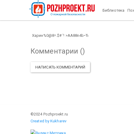
Библиотека
Пож
Харин%0@8=.$# '! >AA88n4b•Ђ
Комментарии (
)
НАПИСАТЬ КОММЕНТАРИЙ
©2024 Pozhproekt.ru
Created by Kukharev