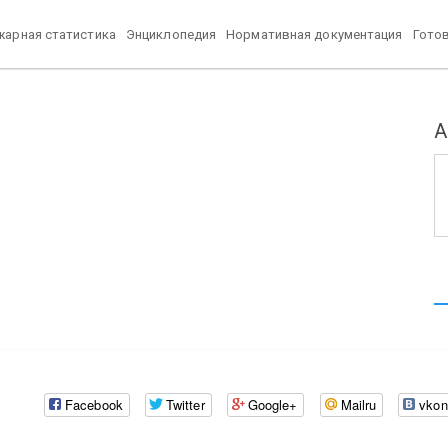
арная статистика
Энциклопедия
Нормативная документация
Гото
А
Facebook
Twitter
Google+
Mailru
vkon