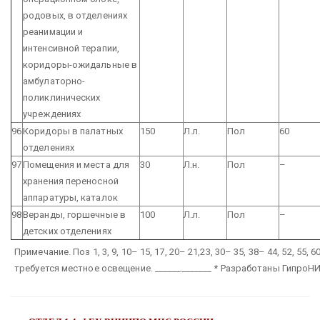
родовых, в отделениях
реанимации и
интенсивной терапии,
коридоры-ожидальные в
амбулаторно-
поликлинических
учреждениях
96
Коридоры в палатных
150
Л.л.
Пол
60
отделениях
97
Помещения и места для
30
Л.н.
Пол
–
хранения переносной
аппаратуры, каталок
98
Веранды, горшечные в
100
Л.л.
Пол
–
детских отделениях
Примечание. Поз 1, 3, 9, 10– 15, 17, 20– 21,23, 30– 35, 38– 44, 52, 55, 60,
требуется местное освещение.
_____________
* Разработаны ГипроН