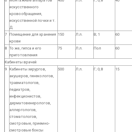
6
Монтажные аппаратов
400
Л.л.
Г; 0,8
40
искусственного
кровообращения,
искусственной почки и т.
Д.
7
Помещение для хранения
150
Л.л.
В; 1
60
крови
8
То же, гипса и его
75
Л.л.
Пол
60
приготовления
Кабинеты врачей
9
Кабинеты хирургов,
500
Л.л.
Г; 0,8
15
акушеров, гинекологов,
травматологов,
педиатров,
инфекционистов,
дерматовенерологов,
аллергологов,
стоматологов,
смотровые, приемно-
смотровые боксы