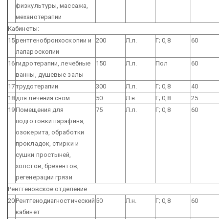
физкультуры, массажа,
механотерапии
Кабинеты:
15
рентгенобронхоскопии и
200
Л.л.
Г; 0,8
60
лапароскопии
16
гидротерапии, лечебные
150
Л.л.
Пол
60
ванны, душевые залы
17
трудотерапии
300
Л.л.
Г; 0,8
40
18
для лечения сном
50
Л.н.
Г; 0,8
25
19
Помещения для
75
Л.л.
Г; 0,8
60
подготовки парафина,
озокерита, обработки
прокладок, стирки и
сушки простыней,
холстов, брезентов,
регенерации грязи
Рентгеновское отделение
20
Рентгенодиагностический
50
Л.н.
Г; 0,8
60
кабинет