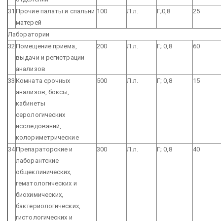
31
Прочие палаты и спальни
100
Л.л.
Г;0,8
25
матерей
Лаборатории
32
Помещение приема,
200
Л.л.
Г; 0,8
60
выдачи и регистрации
анализов
33
Комната срочных
500
Л.л.
Г; 0,8
15
анализов, боксы,
кабинеты
серологических
исследований,
колориметрические
34
Препараторские и
300
Л.л.
Г; 0,8
40
лаборантские
общеклинических,
гематологических и
биохимических,
бактериологических,
гистологических и