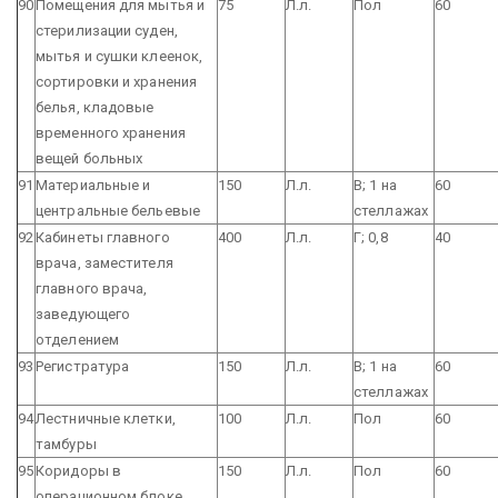
90
Помещения для мытья и
75
Л.л.
Пол
60
стерилизации суден,
мытья и сушки клеенок,
сортировки и хранения
белья, кладовые
временного хранения
вещей больных
91
Материальные и
150
Л.л.
В; 1 на
60
центральные бельевые
стеллажах
92
Кабинеты главного
400
Л.л.
Г; 0,8
40
врача, заместителя
главного врача,
заведующего
отделением
93
Регистратура
150
Л.л.
В; 1 на
60
стеллажах
94
Лестничные клетки,
100
Л.л.
Пол
60
тамбуры
95
Коридоры в
150
Л.л.
Пол
60
операционном блоке,