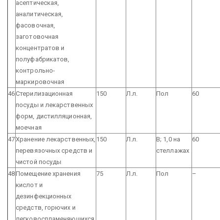
асептическая,
аналитическая,
фасовочная,
заготовочная
концентратов и
полуфабрикатов,
контрольно-
маркировочная
46
Стерилизационная
150
Л.л.
Пол
60
посуды и лекарственных
форм, дистилляционная,
моечная
47
Хранение лекарственных,
150
Л.л.
В; 1,0 на
60
перевязочных средств и
стеллажах
чистой посуды
48
Помещение хранения
75
Л.л.
Пол
–
кислот и
дезинфекционных
средств, горючих и
легковоспламеняющихся