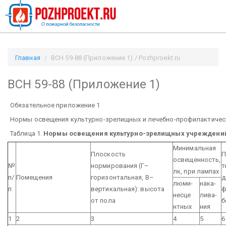
Главная
ВСН 59-88 (Приложение 1) / Pozhproekt.ru
ВСН 59-88 (Приложение 1)
Обязательное приложение 1
Нормы освещения культурно-зрелищных и лечебно-профилактичес
Таблица 1.
Нормы освещения культурно-зрелищных учреждени
Минимальная
Плоскость
П
освещенность,
№
нормирования (Г–
т
лк, при лампах
п/
Помещения
горизонтальная, В–
д
люми-
нака-
п
вертикальная): высота
ф
несце
лива-
от пола
б
нтных
ния
1
2
3
4
5
6