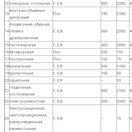
12
слесарная, столярная
Г; 0,8
300
(200)
4
монтажа объемных
13
Пол
150
(100)
декораций
пошивочная, обувная,
14
обойно-
Г; 0,8
300
(200)
4
драпировочная
15
пастижерская
Г; 0,8
400
(300)
4
16
бутафорская
Пол
200
150
17
постирочная
Пол
150
75
6
18
красильная
Г; 0,8
200
(150)
19
пропиточная
Г; 0,8
100
50
20
сушильная
Г; 0,8
–
20
гладильная,
21
Г; 0,8
300
(150)
4
костюмерная
22
электроремонтная
Г; 0,8
300
(200)
4
Кинопроекционная,
светопроекционная,
23
Г; 0,8
–
75
6
рирпроекционная,
перемоточная