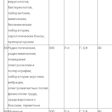
вирусологов,
бактериологов,
лаборантские,
химические,
биохимические
лаборатории,
серологические боксы,
препараторские
65
Радиологические,
300
Л.л.
Г; 0,8
40
радиохимические,
помещения
спектроскопии и
полярографии,
лаборатории акустики,
вибрации,
электромагнитных полей,
физиологии труда,
средоварочные с
боксами, термитные
66
Моечные
300
Л.л.
Г; 0,8
40