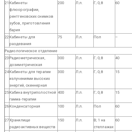
21
Кабинеты
200
Л.л.
Г; 0,8
60
флюорографии,
рентгеновских снимков
зубов, приготовления
бария
22
Кабинеты для
75
Л.л.
Пол
–
раздевания
Радиологическое отделение
23
Радиометрическая,
300
Л.л.
Г; 0,8
40
дозиметрическая
24
Кабинеты для терапии
300
Л.л.
Г; 0,8
15
излучениями высоких
энергий, скеннерная
25
Кабина внутриполостной
400
Л.л.
Г; 0,8
15
гамма-терапии
26
Конденсаторная
100
Л.л.
Пол
60
27
Хранилище
150
Л.л.
В; 1 на
60
радиоактивных веществ
стеллажах