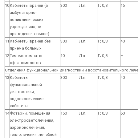
10
Кабинеты врачей (в
300
Л.л.
Г; 0,8
15
амбулаторно-
поликлинических
учреждениях, не
приведенных выше)
11
Кабинеты врачей без
300
Л.л.
Г; 0,8
40
приема больных
12
Темные комнаты
10
Л.н.
Г; 0,8
–
офтальмологов
Отделения функциональной диагностики и восстановительного леч
13
Кабинеты
300
Л.л.
Г; 0,8
40
функциональной
диагностики,
эндоскопические
кабинеты
14
Фотарии, помещения
150
Л.л.
Г; 0,8
60
электросветолечения,
аэроионолечения,
теплолечения, лечебной