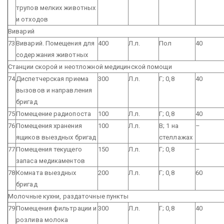
трупов мелких животных
и отходов
Виварий
73
Виварий. Помещения для
400
Л.л.
Пол
40
содержания животных
Станции скорой и неотложной медицинской помощи
74
Диспетчерская приема
300
Л.л.
Г; 0,8
40
вызовов и направления
бригад
75
Помещение радиопоста
100
Л.л.
Г; 0,8
40
76
Помещения хранения
100
Л.л.
В; 1 на
–
ящиков выездных бригад
стеллажах
77
Помещения текущего
150
Л.л.
Г; 0,8
–
запаса медикаментов
78
Комната выездных
200
Л.л.
Г; 0,8
60
бригад
Молочные кухни, раздаточные пункты
79
Помещения фильтрации и
300
Л.л.
Г; 0,8
40
розлива молока