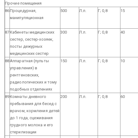
Прочие помещения
86
Процедурная,
500
Л.л.
Г; 0,8
15
манипуляционная
87
Кабинеты медицинских
300
Л.л.
Г; 0,8
40
сестер, сестер-хозяек,
посты дежурных
медицинских сестер
88
Аппаратная (пульты
150
Л.л.
Г; 0,8
10
управления) в
рентгеновских,
радиологических и тому
подобных отделениях
89
Комнаты дневного
200
Л.л.
Г; 0,8
60
пребывания для бесед с
врачом, кормления детей
до 1 года, сцеживания
грудного молока и его
стерилизации