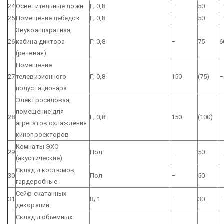
24
Осветительные ложи
Г; 0,8
–
50
25
Помещение лебедок
Г; 0,8
–
50
Звукоаппаратная,
26
кабина диктора
Г; 0,8
–
75
6
(речевая)
Помещение
27
телевизионного
Г; 0,8
150
(75)
полустационара
Электросиловая,
помещение для
28
Г; 0,8
150
(100)
агрегатов охлаждения
кинопроекторов
Комнаты ЭХО
29
Пол
–
50
(акустические)
Склады костюмов,
30
Пол
–
50
гардеробные
Сейф скатанных
31
В; 1
–
30
декораций
Склады объемных