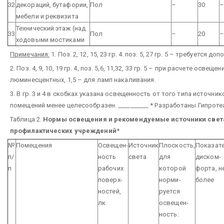
32
декораций, бутафории,
Пол
–
30
мебели и реквизита
Технический этаж (над
33
Пол
–
20
ходовыми мостиками
Примечания:
1. Поз. 2, 12, 15, 23 гр. 4. поз. 5, 27 гр. 5 – требуется 
2. Поз. 4, 9, 10, 19 гр. 4, поз. 5,6, 11,32, 33 гр. 5 – при расчете осв
люминесцентных, 1,5 – для ламп накаливания.
3. В гр. 3 и 4 в скобках указана освещенность от того типа источн
помещений менее целесообразен.
__________
* Разработаны Гипроте
Таблица 2.
Нормы освещения и рекомендуемые источники свет
профилактических учреждений
*
№
Помещения
Освещен-
Источник
Плоскость,
Показат
п/
ность
света
для
диском-
п
рабочих
которой
форта, н
поверх-
норми-
более
ностей,
руется
лк
освещен-
ность: