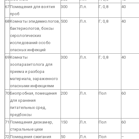
67
Помещения для взятия
300
Л.л.
Г; 0,8
40
проб
68
Комнаты эпидемиологов,
500
Л.л.
Г; 0,8
40
бактериологов, боксы
серологических
исследований особо
опасных инфекций
69
Комнаты
300
Л.л.
Г; 0,8
40
зоопаразитолога для
приема и разбора
материала, зараженного
опасными инфекциями
70
Биопробная, помещения
200
Л.л.
Пол
60
для хранения
питательных сред,
предбоксы
71
Помещения дезкамер,
150
Л.л.
Пол
60
стиральные цехи
72
Помещения сжигания
50
Л.л.
Пол
–