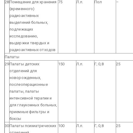
28
Помещение для хранения
75
Л.л.
Пол
–
(временного)
радиоактивных
выделений больных,
подлежащих
исследованию,
выдержки твердых и
радиоактивных отходов
Палаты
29
Палаты детских
150
Л.л.
Г; 0,8
25
отделений для
новорожденных,
послеоперационные
палаты, палаты
интенсивной терапии и
для глаукомных больных,
приемные фильтры и
боксы
30
Палаты психиатрических
100
Л.л.
Г; 0,8
25
отделений