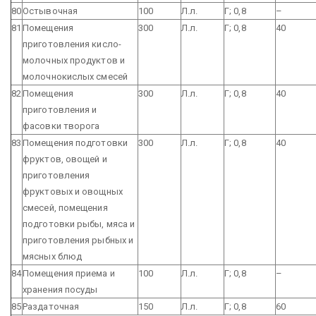
80
Остывочная
100
Л.л.
Г; 0,8
–
81
Помещения
300
Л.л.
Г; 0,8
40
приготовления кисло-
молочных продуктов и
молочнокислых смесей
82
Помещения
300
Л.л.
Г; 0,8
40
приготовления и
фасовки творога
83
Помещения подготовки
300
Л.л.
Г; 0,8
40
фруктов, овощей и
приготовления
фруктовых и овощных
смесей, помещения
подготовки рыбы, мяса и
приготовления рыбных и
мясных блюд
84
Помещения приема и
100
Л.л.
Г; 0,8
–
хранения посуды
85
Раздаточная
150
Л.л.
Г; 0,8
60