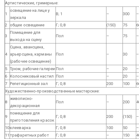
Артистические, гримерные:
освещение на лице у
1
В; 1
–
300
зеркала
2
общее освещение
Г; 0,8
(150)
75
6
Помещение для
3
Пол
–
75
выхода на сцену
Сцена, авансцена,
4
арьерсцена, карманы
Пол
–
30
(рабочее освещение)
5
Трюм, рабочие галереи
Пол
–
20
6
Колосниковый настил
Пол
–
20
7
Репетиционный зал
Г; 0,8
200
100
6
Художественно-производственные мастерские:
живописно-
8
Пол
–
200
4
декорационная
помещение для
9
Г; 0,8
200
(150)
приготовления красок
10
клееварка
Г; 0,8
100
50
11
трафаретных работ
Г; 0,8
–
150
4