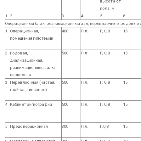
высота от
пола, м
1
2
3
4
5
6
Операционный блок, реанимационный зал, перевязочные, родовые 
1
Операционная,
400
Л.л.
Г; 0,8
15
помещения гипотемии
2
Родовая,
500
Л.л.
Г; 0,8
15
диализационная,
реанимационные залы,
наркозная
3
Перевязочная (чистая,
500
Л.л.
Г; 0,8
15
гнойная, гипсовая)
4
Кабинет ангиографии
500
Л.л.
Г; 0,8
15
5
Предоперационная
300
Л.л.
Г;0,8
15