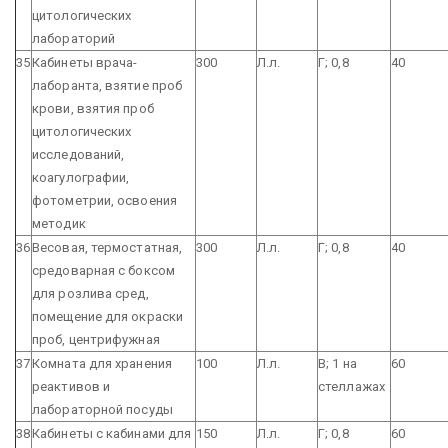
цитологических
лабораторий
35
Кабинеты врача-
300
Л.л.
Г; 0,8
40
лаборанта, взятие проб
крови, взятия проб
цитологических
исследований,
коагулографии,
фотометрии, освоения
методик
36
Весовая, термостатная,
300
Л.л.
Г; 0,8
40
средоварная с боксом
для розлива сред,
помещение для окраски
проб, центрифужная
37
Комната для хранения
100
Л.л.
В; 1 на
60
реактивов и
стеллажах
лабораторной посуды
38
Кабинеты с кабинами для
150
Л.л.
Г; 0,8
60