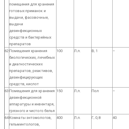
помещения для хранения
готовых приманок и
выдачи, фасовочные,
выдачи
дезинфекционных
средств и бактерийных
препаратов
62
Помещения хранения
100
Л.л.
В; 1
–
биологических, лечебных
и диагностических
препаратов, реактивов,
дезинфицирующих
средств, кислот
63
Помещения для хранения
150
Л.л.
Пол
–
дезинфекционной
аппаратуры и инвентаря,
грязного и чистого белья
64
Комнаты энтомологов,
400
Л.л.
Г; 0,8
40
гельминтологов,