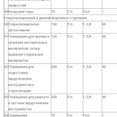
жидкостей
49
Кладовая тары
10
Л.л.
Пол
–
Стерилизационные и дезинфекционные отделения
50
Стерилизационная-
150
Л.л.
Г; 0,8
60
автоклавная
51
Помещение для приема и
150
Л.л.
Г; 0,8
60
хранения нестерильных
материалов, склад
хранения стерильных
материалов
52
Помещение для
200
Л.л.
Г; 0,8
40
подготовки
хирургических
инструментов к
стерилизации
53
Помещение для ремонта
300
Л.л.
Г; 0,8
40
и заточки хирургических
инструментов
54
Помещение
75
Л.н.
Пол
–