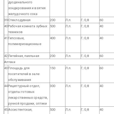
дуоденального
зондирования и взятия
желудочного сока
39
Стеклодувная
200
Л.л.
Г; 0,8
60
40
Рабочая комната зубных
500
Л.л.
Г; 0,8
40
техников
41
Гипсовые,
400
Л.л.
Г; 0,8
40
полимеризационные
42
Литейная, паяльная
200
Л.л.
Г; 0,8
60
Аптеки
43
Площадь для
150
Л.л.
Г; 0,8
60
посетителей в зале
обслуживания
44
Рецептурный отдел,
300
Л.л.
Г; 0,8
40
отделы готовых
лекарственных средств,
ручной продажи, оптики
45
Ассистентская,
500
Л.л.
Г; 0,8
40