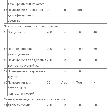
дезинфекционных камер
55
Помещение для хранения
30
Л.н.
Пол
–
дезинфекционных
средств
Патологоанатомическое отделение
56
Секционная
400
Л.л.
Г; 0,8
40
57
Предсекционная,
200
Л.л.
Г; 0,8
60
фиксационная
58
Помещение для одевания
200
Л.л.
Г; 0,8
60
трупов, траурный зал
59
Помещение для хранения
75
Л.л.
Г; 0,8
–
трупов
60
Помещения для
75
Л.л.
Пол
–
похоронных
принадлежностей
Санитарно-эпидемиологические станции
61
Диспетчерские,
200
Л.л.
Г; 0,8
60