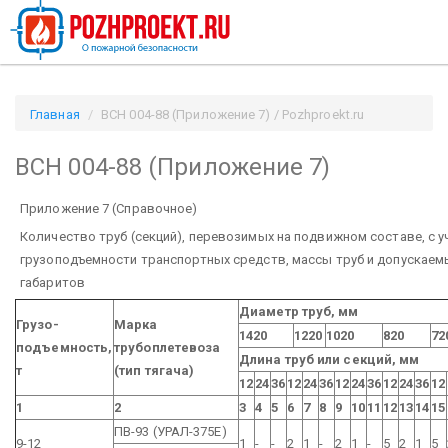
Главная
BCH 004-88 (Приложение 7) / Pozhproekt.ru
BCH 004-88 (Приложение 7)
Приложение 7 (Справочное)
Количество труб (секций), перевозимых на подвижном составе, с 
грузоподъемности транспортных средств, массы труб и допускаем
габаритов
Диаметр труб, мм
Грузо-
Марка
1420
1220
1020
820
72
подъемность,
трубоплетевоза
Длина труб или секций, мм
т
(тип тягача)
12
24
36
12
24
36
12
24
36
12
24
36
12
1
2
3
4
5
6
7
8
9
10
11
12
13
14
15
ПВ-93 (УРАЛ-375Е)
9-12
1
-
-
2
1
-
2
1
-
5
2
1
5