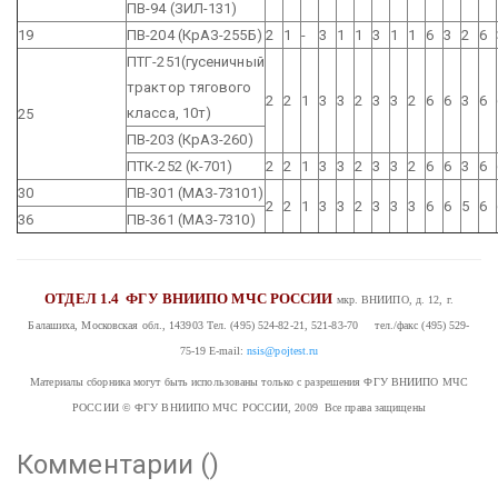
ПВ-94 (ЗИЛ-131)
19
ПВ-204 (КрАЗ-255Б)
2
1
-
3
1
1
3
1
1
6
3
2
6
ПТГ-251(гусеничный
трактор тягового
2
2
1
3
3
2
3
3
2
6
6
3
6
класса, 10т)
25
ПВ-203 (КрАЗ-260)
ПТК-252 (К-701)
2
2
1
3
3
2
3
3
2
6
6
3
6
30
ПВ-301 (МАЗ-73101)
2
2
1
3
3
2
3
3
3
6
6
5
6
36
ПВ-361 (МАЗ-7310)
ОТДЕЛ 1.4
ФГУ ВНИИПО МЧС РОССИИ
мкр. ВНИИПО, д. 12, г.
Балашиха, Московская обл., 143903
Тел. (495) 524-82-21, 521-83-70 тел./факс (495) 529-
75-19
E-mail:
nsis@pojtest.ru
Материалы сборника могут быть использованы только с разрешения ФГУ ВНИИПО МЧС
РОССИИ
© ФГУ ВНИИПО МЧС РОССИИ, 2009 Все права защищены
Комментарии (
)