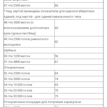
47. На 2500 маток
66
* Над чертой приведены показатели для широкогабаритных
зданий, под чертой - для зданий павильонного типа.
48. На 5000 маток (с
использованием долголетних
60
культурных пастбищ)
49. На 2500 голов ремонтного
62
молодняка
Шубные
50. На 1200 маток
56
51. На 4800 маток
61
Откормочные
52. На 2500 голов
65
53. На 5000 голов
74
54. На 10 000 голов
65
55. На 20 000 голов
70
56. На 30 000 голов
75
Откормочные площадки для получения каракульчи