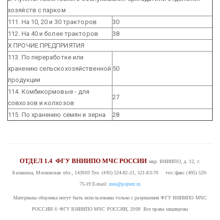
хозяйств с парком
111. На 10, 20 и 30 тракторов
30
112. На 40 и более тракторов
38
X ПРОЧИЕ ПРЕДПРИЯТИЯ
113. По переработке или
хранению сельскохозяйственной
50
продукции
114. Комбикормовые - для
27
совхозов и колхозов
115. По хранению семян и зерна
28
ОТДЕЛ 1.4
ФГУ ВНИИПО МЧС РОССИИ
мкр. ВНИИПО, д. 12, г.
Балашиха, Московская обл., 143903
Тел. (495) 524-82-21, 521-83-70 тел./факс (495) 529-
75-19
E-mail:
nsis@pojtest.ru
Материалы сборника могут быть использованы только с разрешения ФГУ ВНИИПО МЧС
РОССИИ
© ФГУ ВНИИПО МЧС РОССИИ, 2009 Все права защищены