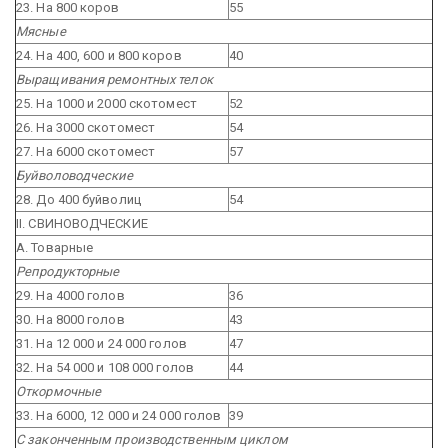
23. На 800 коров
55
Мясные
24. На 400, 600 и 800 коров
40
Выращивания ремонтных телок
25. На 1000 и 2000 скотомест
52
26. На 3000 скотомест
54
27. На 6000 скотомест
57
Буйволоводческие
28. До 400 буйволиц
54
II. СВИНОВОДЧЕСКИЕ
А. Товарные
Репродукторные
29. На 4000 голов
36
30. На 8000 голов
43
31. На 12 000 и 24 000 голов
47
32. На 54 000 и 108 000 голов
44
Откормочные
33. На 6000, 12 000 и 24 000 голов
39
С законченным производственным циклом