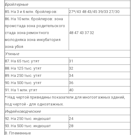
Бройлерные
85. На 3 и 6 млн. бройлеров:
27*/43
48
43/45
39/33
27/30
86. На 10 млн. бройлеров:
зона
промстада
зона родительского
стада
зона ремонтного
48
47
43
37
32
молодняка
зона инкубатория
зона убоя
Утиные
87. На 65 тыс. утят
31
88. На 125 тыс. утят
32
89. На 250 тыс. утят
34
90. На 500 тыс. утят
36
91. На 1 млн. утят
40
* Над чертой приведены показатели для многоэтажных зданий,
под чертой - для одноэтажных.
Индейководческие
92. На 250 тыс. индюшат
24
93. На 500 тыс. индюшат
28
В. Племенные