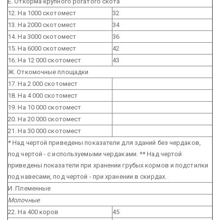
Е. Откорма крупного рогатого скота
12. На 1000 скотомест
32
13. На 2000 скотомест
34
14. На 3000 скотомест
36
15. На 6000 скотомест
42
16. На 12 000 скотомест
43
Ж. Откомочные площадки
17. На 2 000 скотомест
18. На 4 000 скотомест
19. На 10 000 скотомест
20. На 20 000 скотомест
21. На 30 000 скотомест
* Над чертой приведены показатели для зданий без чердаков,
под чертой - с используемыми чердаками.
** Над чертой
приведены показатели при хранении грубых кормов и подстилки
под навесами, под чертой - при хранении в скирдах.
И. Племенные
Молочные
22. На 400 коров
45