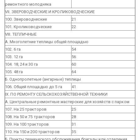
ремонтного молодняка
VII. ЗВЕРОВОДЧЕСКИЕ И КРОЛИКОВОДЧЕСКИЕ
100. Звероводческие
21
101. Кролиководческие
22
VIII. ТЕПЛИЧНЫЕ
А. Многолетние теплицы общей площадью
102. 6 га
54
103. 12 га
56
104. 18, 24 и 30 га
60
105. 48 га
64
Б. Однопролетные (ангарные) теплицы
106. Общей площадью до 5 га
41
IX. ПО РЕМОНТУ СЕЛЬСКОХОЗЯЙСТВЕННОЙ ТЕХНИКИ
А. Центральные ремонтные мастерские для хозяйств с парком
107. На 25 тракторов
25
108. На 50 и 75 тракторов
28
109. На 100 тракторов
31
110. На 150 и 200 тракторов
35
Б. Пункты технического обслуживания бригады или отделения