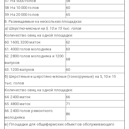
57. На 5000 голов
58
58. На 10 000 голов
60
59. На 20 000 голов
65
Б. Размещаемые на нескольких площадках
а) Шерстно-мясные на 5, 10 и 15 тыс. голов
Количество овец на одной площадке:
60. 1600, 3200 маток
62
61. 4000 голов молодняка
63
62. 2800 голов молодняка и 1200
68
валухов
63. 1200 валухов
60
б) Шерстяные и шерстяно-мясные (тонкорунные) на 5, 10 и 15
тыс. голов
Количество овец на одной площадке:
64. 2400 маток
66
65. 4800 маток
71
66. 2400 голов ремонтного
86
молодняка
в) Площадки для общефермских объектов обслуживающего