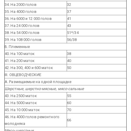
34. На 2000 голов
32
35. На 4000 голов
37
36. На 6000 и 12 000 голов
41
37. На 24 000 голов
43
38. На 54 000 голов
51*/34
39. На 108 000 голов
56/38
Б. Племенные
40. На 100 маток
38
41. На 200 маток
40
42. На 300, 400 и 600 маток
50
III. ОВЦЕВОДЧЕСКИЕ
А. Размещаемые на одной площадке
Шерстные, шерстно-мясные, мясо-сальные
43. На 2500 маток
55
44. На 5000 маток
60
45. На 10 000 маток
70
46. На 4000 голов ремонтного
66
молодняка
Мясо-шерстные