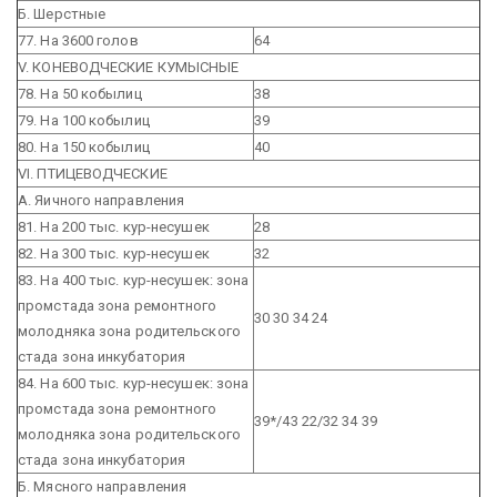
Б. Шерстные
77. На 3600 голов
64
V. КОНЕВОДЧЕСКИЕ КУМЫСНЫЕ
78. На 50 кобылиц
38
79. На 100 кобылиц
39
80. На 150 кобылиц
40
VI. ПТИЦЕВОДЧЕСКИЕ
А. Яичного направления
81. На 200 тыс. кур-несушек
28
82. На 300 тыс. кур-несушек
32
83. На 400 тыс. кур-несушек:
зона
промстада
зона ремонтного
30
30
34
24
молодняка
зона родительского
стада
зона инкубатория
84. На 600 тыс. кур-несушек:
зона
промстада
зона ремонтного
39*/43
22/32
34
39
молодняка
зона родительского
стада
зона инкубатория
Б. Мясного направления