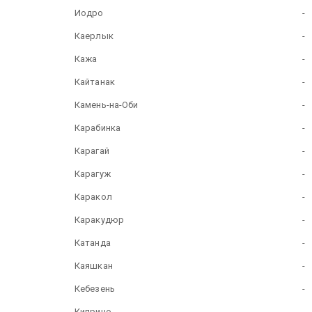
Иодро
-
Каерлык
-
Кажа
-
Кайтанак
-
Камень-на-Оби
-
Карабинка
-
Карагай
-
Карагуж
-
Каракол
-
Каракудюр
-
Катанда
-
Каяшкан
-
Кебезень
-
Киприно
-