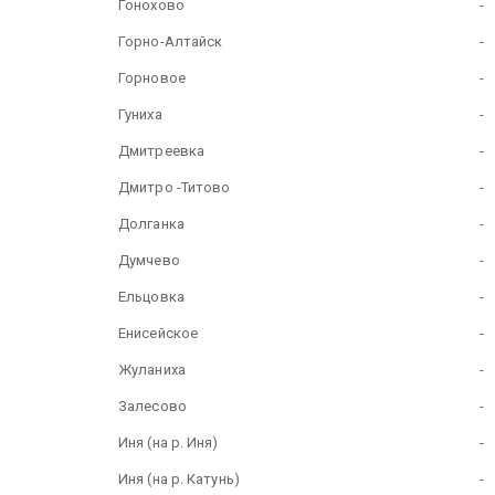
Гонохово
-
Горно-Алтайск
-
Горновое
-
Гуниха
-
Дмитреевка
-
Дмитро -Титово
-
Долганка
-
Думчево
-
Ельцовка
-
Енисейское
-
Жуланиха
-
Залесово
-
Иня (на р. Иня)
-
Иня (на р. Катунь)
-