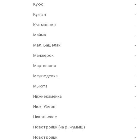
Куюс
-
Куяган
-
Кытманово
-
Майма
-
Maл
.
Башелак
-
Манжерок
-
Мартыново
-
Медведевка
-
Мыюта
-
Нижнекаменка
-
Ниж. Уймон
-
Никольское
-
Новотроицк (на р. Чумыш)
-
Новотроицк
-