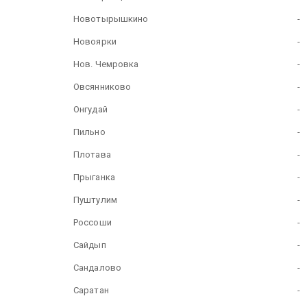
Новотырышкино
-
Новоярки
-
Нов. Чемровка
-
Овсянниково
-
Онгудай
-
Пильно
-
Плотава
-
Прыганка
-
Пуштулим
-
Россоши
-
Сайдып
-
Сандалово
-
Саратан
-