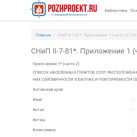
Библиотека
Пож
Главная
СНиП II-7-81*. Приложение 1 (часть 2) / Po
СНиП II-7-81*. Приложение 1 (
Приложение 1* (часть 2)
СПИСОК НАСЕЛЕННЫХ ПУНКТОВ СССР, РАСПОЛОЖЕНН
НИХ СЕЙСМИЧНОСТИ В БАЛЛАХ И ПОВТОРЯЕМОСТИ 
Алтайский край
A6aй
-
Актал
-
Акташ
-
Алексеевка
-