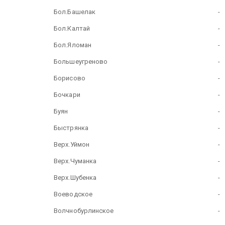
Бол.Башелак
-
Бол.Калтай
-
Бол.Яломан
-
Большеугреново
-
Борисово
-
Бочкари
-
Буян
-
Быстрянка
-
Верх.Уймон
-
Верх.Чуманка
-
Верх.Шубенка
-
Воеводское
-
Волчнобурлинское
-