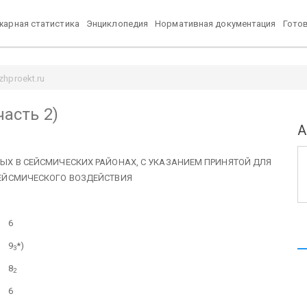
арная статистика
Энциклопедия
Нормативная документация
Гото
zhproekt.ru
часть 2)
А
ЫХ В СЕЙСМИЧЕСКИХ РАЙОНАХ, С УКАЗАНИЕМ ПРИНЯТОЙ ДЛЯ
СЕЙСМИЧЕСКОГО ВОЗДЕЙСТВИЯ
6
9
*)
3
8
2
6