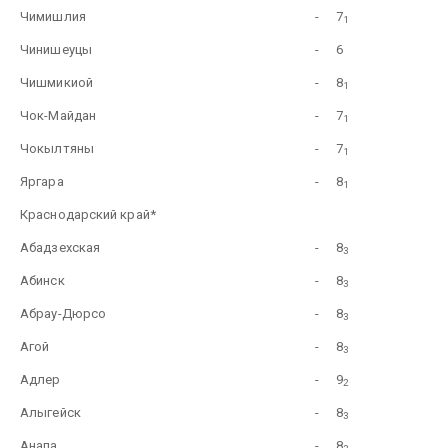
Чимишлия
-
7
1
Чинишеуцы
-
6
Чишмикиой
-
8
1
Чок-Майдан
-
7
1
Чокылтяны
-
7
1
Яргара
-
8
1
Краснодарский край*
Абадзехская
-
8
3
Абинск
-
8
3
Абрау-Дюрсо
-
8
3
Агой
-
8
3
Адлер
-
9
2
Алыгейск
-
8
3
Анапа
-
8