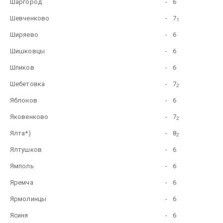
Шаргород
-
6
Шевченково
-
7
1
Ширяево
-
6
Шишковцы
-
6
Шпиков
-
6
Шебетовка
-
7
2
Яблонов
-
6
Яковенково
-
7
2
Ялта*)
-
8
2
Ялтушков
-
6
Ямполь
-
6
Яремча
-
6
Ярмолинцы
-
6
Ясиня
-
6