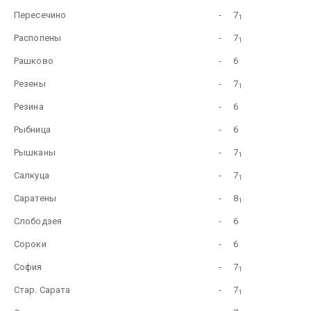
Пересечино
-
7
1
Распопены
-
7
1
Рашково
-
6
Резены
-
7
1
Резина
-
6
Рыбница
-
6
Рышканы
-
7
1
Салкуца
-
7
1
Саратены
-
8
1
Слободзея
-
6
Сороки
-
6
София
-
7
1
Стар. Сарата
-
7
1