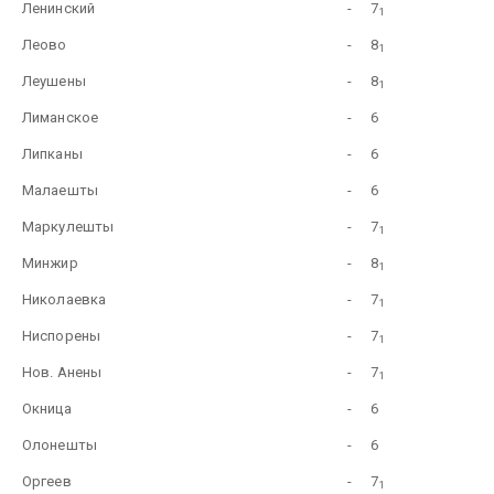
Ленинский
-
7
1
Леово
-
8
1
Леушены
-
8
1
Лиманскoe
-
6
Липканы
-
6
Малаешты
-
6
Маркулешты
-
7
1
Минжир
-
8
1
Николаевка
-
7
1
Ниспорены
-
7
1
Нов. Анены
-
7
1
Окница
-
6
Олонешты
-
6
Оргеев
-
7
1