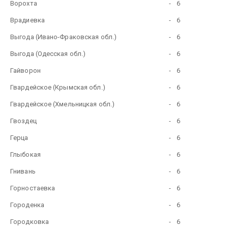
Ворохта
-
6
Врадиевка
-
6
Выгода (Ивано-Фраковская обл.)
-
6
Выгода (Одесская обл.)
-
6
Гайворон
-
6
Гвардейское (Крымская обл.)
-
6
Гвардейское (Хмельницкая обл.)
-
6
Гвоздец
-
6
Герца
-
6
Глыбокая
-
6
Гнивань
-
6
Горностаевка
-
6
Городенка
-
6
Городковка
-
6