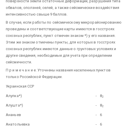
поверхности земли остаточные деформации, разрушения типа
обвалов, оползней, селей, а также сейсмические воздействия
интенсивностью свыше 9 баллов.
В случае, если работы по сейсмическому микрорайонированию
проведены и соответствующие карты имеются в госстроях
союзных республик, пункт отмечен знаком *) у его названия.
Этим же знаком отмечены пункты, для которых в госстроях
союзных республик имеются данные о грунтовых условиях и
другие сведения, необходимые для учета при определении
сейсмичности.
П р и м е ч а н и е. Уточнены названия населенных пунктов
только Российской Федерации.
Украинская ССР
Алупка*)
-
8
2
Алушта*)
-
8
2
Ананьев
-
6
Анатольевка
-
6