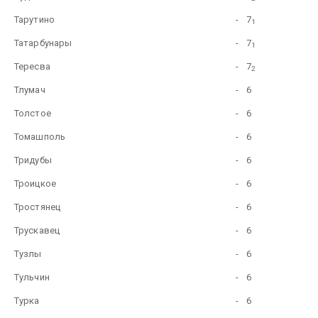
Тарутино
-
7
1
Татарбунары
-
7
1
Тересва
-
7
2
Тлумач
-
6
Толстое
-
6
Томашполь
-
6
Тридубы
-
6
Троицкое
-
6
Тростянец
-
6
Трускавец
-
6
Тузлы
-
6
Тульчин
-
6
Турка
-
6