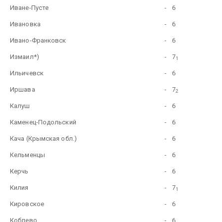
Иване-Пусте
-
6
Ивановка
-
6
Ивано-Франковск
-
6
Измаил*)
-
7
1
Ильичевск
-
6
Иршава
-
7
2
Калуш
-
6
Каменец-Подольский
-
6
Кача (Крымская обл.)
-
6
Кельменцы
-
6
Керчь
-
6
Килия
-
7
1
Кировское
-
6
Коблево
-
6