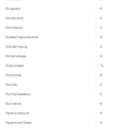
Кодыма
-
6
Колесное
-
6
Коломыя
-
6
Коминтерновское
-
6
Копайгород
-
6
Копычинцы
-
6
Королево
-
7
2
Коропец
-
6
Косов
-
6
Кострижевка
-
6
Котовск
-
6
Красноильск
-
6
Красные Окны
-
6