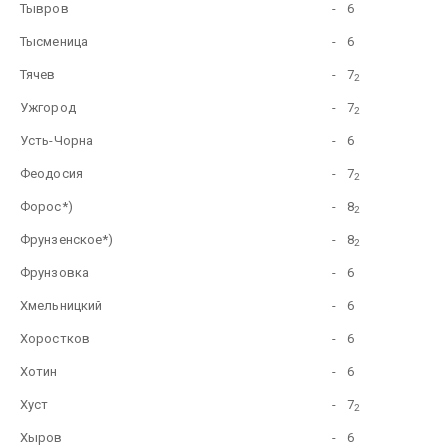
Тывров
-
6
Тысменица
-
6
Тячев
-
7
2
Ужгород
-
7
2
Усть-Чорна
-
6
Феодосия
-
7
2
Фopoc*)
-
8
2
Фрунзенское*)
-
8
2
Фрунзовка
-
6
Хмельницкий
-
6
Хоростков
-
6
Хотин
-
6
Хуст
-
7
2
Хыров
-
6