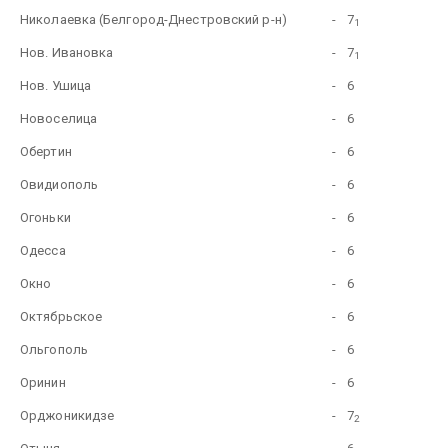
Николаевка (Белгород-Днестровский р-н)
-
7
1
Нов. Ивановка
-
7
1
Нов. Ушица
-
6
Новоселица
-
6
Обертин
-
6
Овидиополь
-
6
Огоньки
-
6
Одесса
-
6
Окно
-
6
Октябрьское
-
6
Ольгополь
-
6
Оринин
-
6
Орджоникидзе
-
7
2