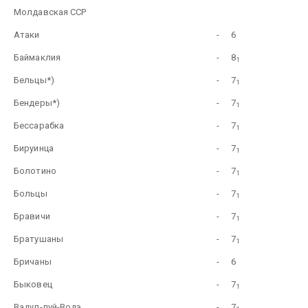
Молдавская ССР
Атаки
-
6
Баймаклия
-
8
1
Бельцы*)
-
7
1
Бендеры*)
-
7
1
Бессарабка
-
7
1
Бируинца
-
7
1
Болотино
-
7
1
Больцы
-
7
1
Бравичи
-
7
1
Братушаны
-
7
1
Бричаны
-
6
Быковец
-
7
1
Вадул-луй-Водэ
-
7