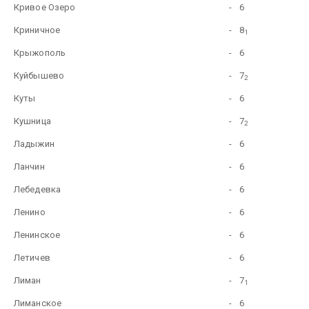
Кривое Озеро
-
6
Криничное
-
8
1
Крыжополь
-
6
Куйбышево
-
7
2
Куты
-
6
Кушница
-
7
2
Ладыжин
-
6
Ланчин
-
6
Лебедевка
-
6
Ленино
-
6
Ленинское
-
6
Летичев
-
6
Лиман
-
7
1
Лиманское
-
6