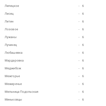
Липецкое
-
6
Лисец
-
6
Литин
-
6
Лозовое
-
6
Лужаны
-
6
Лучинец
-
6
Любашевка
-
6
Мардаровка
-
6
Меджибож
-
6
Межгорье
-
6
Межиречье
-
6
Мельница Подольская
-
6
Миньковцы
-
6