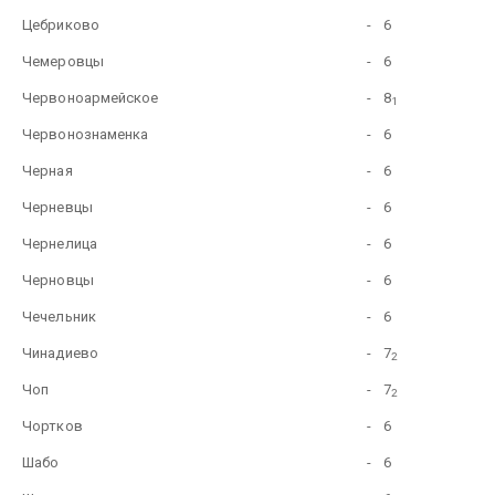
Цебриково
-
6
Чемеровцы
-
6
Червоноармейское
-
8
1
Червонознаменка
-
6
Черная
-
6
Черневцы
-
6
Чернелица
-
6
Черновцы
-
6
Чечельник
-
6
Чинадиево
-
7
2
Чоп
-
7
2
Чортков
-
6
Шабо
-
6