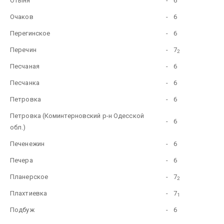
Отыня
-
6
Очаков
-
6
Перегинское
-
6
Перечин
-
7
2
Песчаная
-
6
Песчанка
-
6
Петровка
-
6
Петровка (Коминтерновский р-н Одесской
-
6
обл.)
Печенежин
-
6
Печера
-
6
Планерское
-
7
2
Плахтиевка
-
7
1
Подбуж
-
6