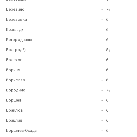
Березино
-
7
1
Березовка
-
6
Бершадь
-
6
Богородчаны
-
6
Болград*)
-
8
1
Болехов
-
6
Бориня
-
6
Борислав
-
6
Бородино
-
7
1
Боршев
-
6
Браилов
-
6
Брацлав
-
6
Боршнев-Осада
-
6