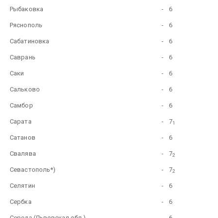
Рыбаковка
-
6
Ряснополь
-
6
Сабатиновка
-
6
Саврань
-
6
Саки
-
6
Сальково
-
6
Самбор
-
6
Сарата
-
7
1
Сатанов
-
6
Свалява
-
7
2
Севастополь*)
-
7
2
Селятин
-
6
Сербка
-
6
Середа (Львовская обл.)
-
6