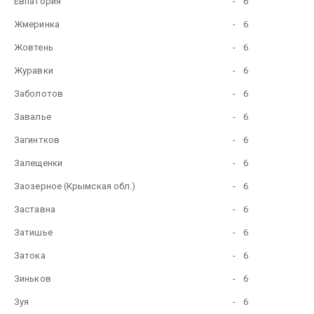
Евпатория
-
6
Жмеринка
-
6
Жовтень
-
6
Журавки
-
6
Заболотов
-
6
Завалье
-
6
Загинтков
-
6
Залещенки
-
6
Заозерное (Крымская обл.)
-
6
Заставна
-
6
Затишье
-
6
Затока
-
6
Зиньков
-
6
Зуя
-
6