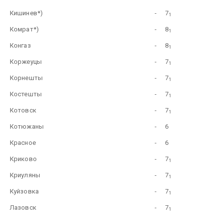
Кишинев*)
-
7
1
Комрат*)
-
8
1
Конгаз
-
8
1
Коржеуцы
-
7
1
Корнешты
-
7
1
Костешты
-
7
1
Котовск
-
7
1
Котюжаны
-
6
Красное
-
6
Криково
-
7
1
Криуляны
-
7
1
Куйзовка
-
7
1
Лазовск
-
7
1