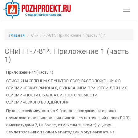
Toggl
naviga
Главная
СНиП II-7-81*. Приложение 1 (часть 1) /
Pozhproekt.ru
СНиП II-7-81*. Приложение 1 (часть
1)
Приложение 1* (часть 1)
СПИСОК НАСЕЛЕННЫХ ПУНКТОВ СССР, РАСПОЛОЖЕННЫХ В
СЕЙСМИЧЕСКИХ РАЙОНАХ, С УКАЗАНИЕМ ПРИНЯТОЙ ДЛЯ НИХ
СЕЙСМИЧНОСТИ В БАЛЛАХ И ПОВТОРЯЕМОСТИ
СЕЙСМИЧЕСКОГО ВОЗДЕЙСТВИЯ
Пункты с сейсмичностью 9 баллов, находящиеся в зонах
возможного возникновения очагов землетрясений (зонах ВОЗ)
с магнитудами 7,1 и более, отмечены знаком *) у цифры.
Землетрясения с такими магнитудами могут вызвать на