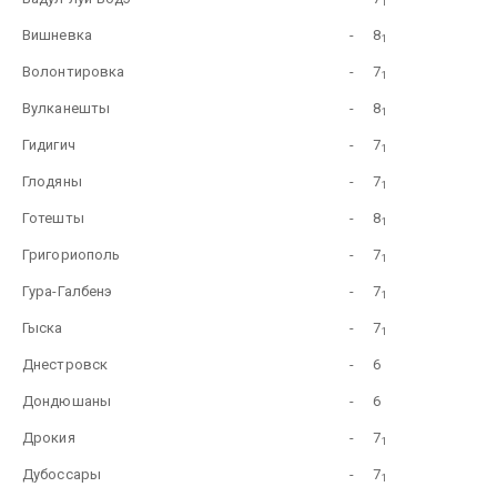
1
Вишневка
-
8
1
Волонтировка
-
7
1
Вулканешты
-
8
1
Гидигич
-
7
1
Глодяны
-
7
1
Готешты
-
8
1
Григориополь
-
7
1
Гура-Галбенэ
-
7
1
Гыска
-
7
1
Днестровск
-
6
Дондюшаны
-
6
Дрокия
-
7
1
Дубоссары
-
7
1