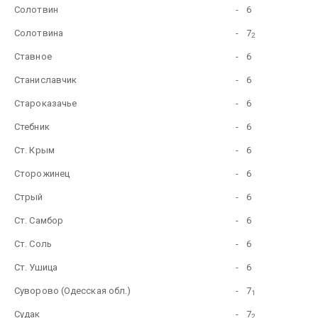
Солотвин
-
6
Солотвина
-
7
2
Ставное
-
6
Станиславчик
-
6
Староказачье
-
6
Стебник
-
6
Ст. Крым
-
6
Сторожинец
-
6
Стрый
-
6
Ст. Самбор
-
6
Ст. Соль
-
6
Ст. Ушица
-
6
Суворово (Одесская обл.)
-
7
1
Судак
-
7
2