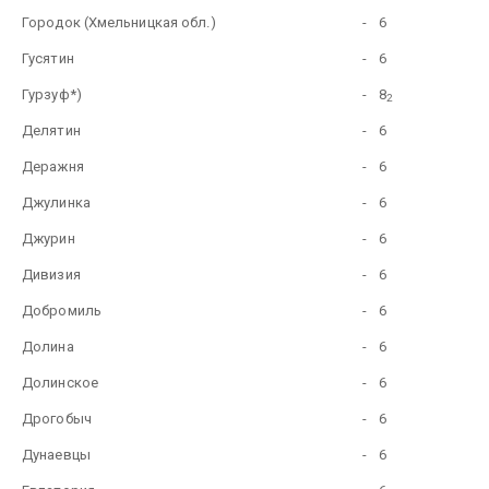
Городок (Хмельницкая обл.)
-
6
Гусятин
-
6
Гурзуф*)
-
8
2
Делятин
-
6
Деражня
-
6
Джулинка
-
6
Джурин
-
6
Дивизия
-
6
Добромиль
-
6
Долина
-
6
Долинское
-
6
Дрогобыч
-
6
Дунаевцы
-
6