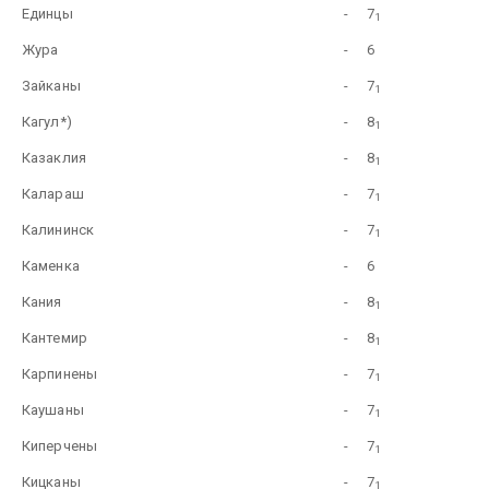
Единцы
-
7
1
Жура
-
6
Зайканы
-
7
1
Кагул*)
-
8
1
Казаклия
-
8
1
Калараш
-
7
1
Калининск
-
7
1
Каменка
-
6
Кания
-
8
1
Кантемир
-
8
1
Карпинены
-
7
1
Каушаны
-
7
1
Киперчены
-
7
1
Кицканы
-
7
1