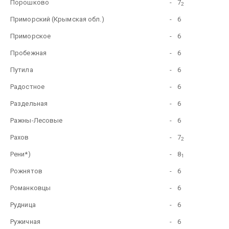
Порошково
-
7
2
Приморский (Крымская обл.)
-
6
Приморское
-
6
Пробежная
-
6
Путила
-
6
Радостное
-
6
Раздельная
-
6
Ражны-Лесовые
-
6
Рахов
-
7
2
Рени*)
-
8
1
Рожнятов
-
6
Романковцы
-
6
Рудница
-
6
Ружичная
-
6