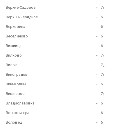
Верхне-Садовое
-
7
2
Верх. Синевидное
-
6
Верховина
-
6
Веселиново
-
6
Вижиица
-
6
Вилково
-
7
1
Вилок
-
7
2
Виноградов
-
7
2
Виньковцы
-
6
Вишневое
-
7
1
Владиславовка
-
6
Волковинцы
-
6
Воловец
-
6