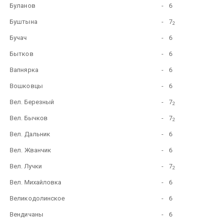
Буланов
-
6
Буштына
-
7
2
Бучач
-
6
Бытков
-
6
Вапнярка
-
6
Вошковцы
-
6
Вел. Березный
-
7
2
Вел. Бычков
-
7
2
Вел. Дальник
-
6
Вел. Жванчик
-
6
Вел. Лучки
-
7
2
Вел. Михайловка
-
6
Великодолинское
-
6
Вендичаны
-
6