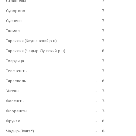
Страшены
-
7
1
Суворово
-
7
1
Суслены
-
7
1
Талмаз
-
7
1
Тараклия (Каушанский р-н)
-
7
1
Тараклия (Чадыр-Лунгский р-н)
-
8
1
Твардица
-
7
1
Теленешты
-
7
1
Тирасполь
-
6
Унгены
-
7
1
Фалешты
-
7
1
Флорешты
-
7
1
Фрунзе
-
6
Чадыр-Лунга*)
-
8
1