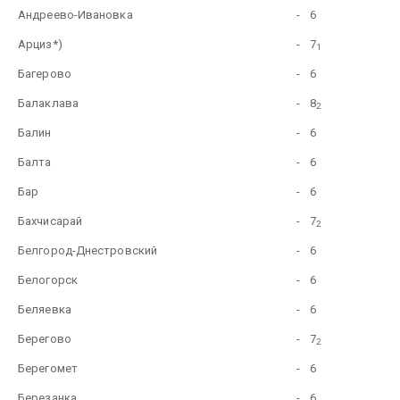
Андреево-Ивановка
-
6
Арциз*)
-
7
1
Багерово
-
6
Балаклава
-
8
2
Балин
-
6
Балта
-
6
Бар
-
6
Бахчисарай
-
7
2
Белгород-Днестровский
-
6
Белогорск
-
6
Беляевка
-
6
Берегово
-
7
2
Берегомет
-
6
Березанка
-
6