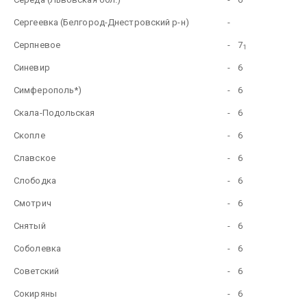
Сергеевка (Белгород-Днестровский р-н)
-
Серпневое
-
7
1
Синевир
-
6
Симферополь*)
-
6
Скала-Подольская
-
6
Скопле
-
6
Славское
-
6
Слободка
-
6
Смотрич
-
6
Снятый
-
6
Соболевка
-
6
Советский
-
6
Сокиряны
-
6