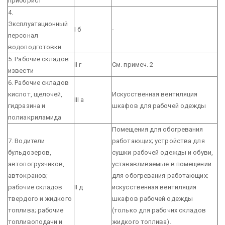
приборист
4.
Эксплуатационный
I б
-
персонал
водоподготовки
5. Рабочие складов
II г
См. примеч. 2
извести
6. Рабочие складов
кислот, щелочей,
Искусственная вентиляция
III а
гидразина и
шкафов для рабочей одежды
полиакриламида
Помещения для обогревания
7. Водители
работающих; устройства для
бульдозеров,
сушки рабочей одежды и обуви,
автопогрузчиков,
устанавливаемые в помещении
автокранов;
для обогревания работающих;
рабочие складов
II д
искусственная вентиляция
твердого и жидкого
шкафов рабочей одежды
топлива; рабочие
(только для рабочих складов
топливоподачи и
жидкого топлива).