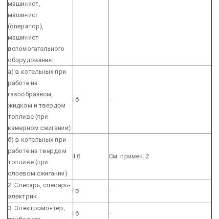
машинист,
машинист
(оператор),
машинист
вспомогательного
оборудования:
а) в котельных при
работе на
газообразном,
I б
-
жидком и твердом
топливе (при
камерном сжигании)
б) в котельных при
работе на твердом
II б
См. примеч. 2
топливе (при
слоевом сжигании)
2. Слесарь, слесарь-
I в
-
электрик
3. Электромонтер,
I б
-