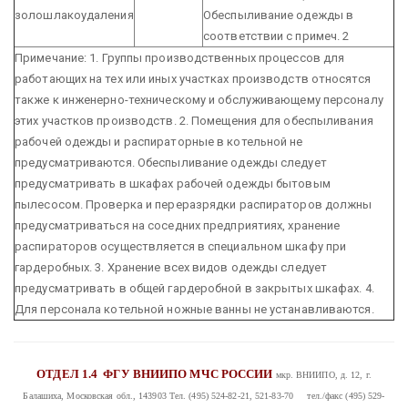
золошлакоудаления
Обеспыливание одежды в
соответствии с примеч. 2
Примечание:
1. Группы производственных процессов для
работающих на тех или иных участках производств относятся
также к инженерно-техническому и обслуживающему персоналу
этих участков производств.
2. Помещения для обеспыливания
рабочей одежды и распираторные в котельной не
предусматриваются. Обеспыливание одежды следует
предусматривать в шкафах рабочей одежды бытовым
пылесосом. Проверка и переразрядки распираторов должны
предусматриваться на соседних предприятиях, хранение
распираторов осуществляется в специальном шкафу при
гардеробных.
3. Хранение всех видов одежды следует
предусматривать в общей гардеробной в закрытых шкафах.
4.
Для персонала котельной ножные ванны не устанавливаются.
ОТДЕЛ 1.4
ФГУ ВНИИПО МЧС РОССИИ
мкр. ВНИИПО, д. 12, г.
Балашиха, Московская обл., 143903
Тел. (495) 524-82-21, 521-83-70 тел./факс (495) 529-