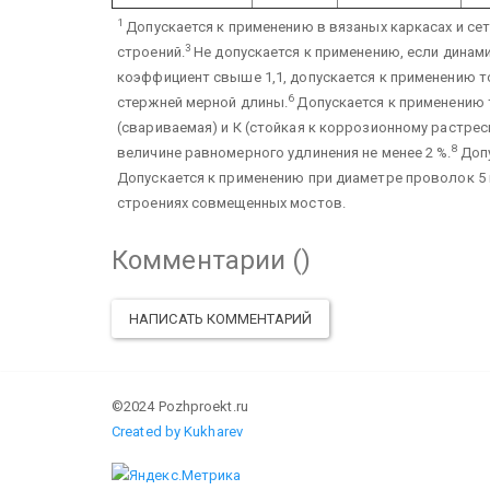
1
Допускается к применению в вязаных каркасах и сет
3
строений.
Не допускается к применению, если динам
коэффициент свыше 1,1, допускается к применению то
6
стержней мерной длины.
Допускается к применению 
(свариваемая) и К (стойкая к коррозионному растрес
8
величине равномерного удлинения не менее 2 %.
Допу
Допускается к применению при диаметре проволок 5 
строениях совмещенных мостов.
Комментарии (
)
НАПИСАТЬ КОММЕНТАРИЙ
©2024 Pozhproekt.ru
Created by Kukharev