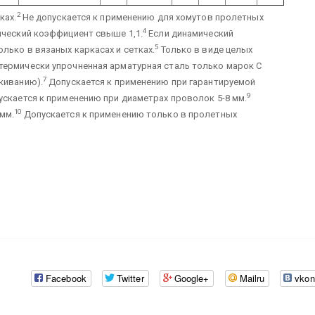
2
ках.
Не допускается к применению для хомутов пролетных
4
ический коэффициент свыше 1,1.
Если динамический
5
лько в вязаных каркасах и сетках.
Только в виде целых
термически упрочненная арматурная сталь только марок С
7
киванию).
Допускается к применению при гарантируемой
9
скается к применению при диаметрах проволок 5-8 мм.
10
мм.
Допускается к применению только в пролетных
Facebook
Twitter
Google+
Mailru
vkon