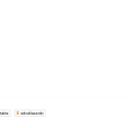
takte
odnoklassniki