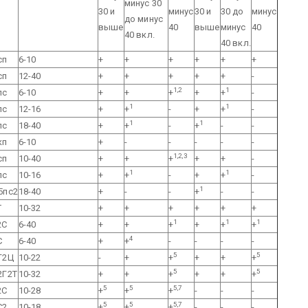
минус 30
30 и
минус
30 и
30 до
минус
до минус
выше
40
выше
минус
40
40 вкл.
40 вкл.
сп
6-10
+
+
+
+
+
+
сп
12-40
+
+
+
+
+
-
1,2
1
пс
6-10
+
+
+
+
+
-
1
1
пс
12-16
+
+
-
+
+
-
1
1
пс
18-40
+
+
-
+
-
-
кп
6-10
+
-
-
-
-
-
1,2,3
сп
10-40
+
+
+
+
+
-
1
1
пс
10-16
+
+
-
+
+
-
1
5пс2
18-40
+
-
-
+
-
-
Т
10-32
+
+
+
+
+
+
1
1
1
2С
6-40
+
+
+
+
+
+
4
С
6-40
+
+
-
-
-
-
5
5
Г2Ц
10-22
-
+
+
+
+
+
5
5
2Г2Т
10-32
+
+
+
+
+
+
5
5
5,7
2С
10-28
+
+
+
-
-
-
5
5
5,7
С2
10-18
+
+
+
-
-
-