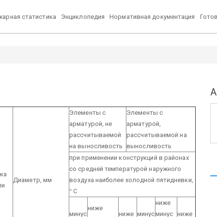
арная статистика
Энциклопедия
Нормативная документация
Гото
А
Элементы с
Элементы с
арматурой, не
арматурой,
рассчитываемой
рассчитываемой на
на выносливость
выносливость
при применении конструкций в районах
со средней температурой наружного
ка
Диаметр, мм
воздуха наиболее холодной пятидневки,
ли
°
С
ниже
ниже
минус
ниже
минус
минус
ниже