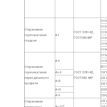
Ст3
Ст3
Стержневая
ГОСТ 5781-82,
Ст3
горячекатаная
А-I
ГОСТ380-88*
Ст3
гладкая
Ст3
Ст3
Ст5
А-II
Ст5
ВСт
Стержневая
горячекатаная
Ас-II
ГОСТ 5781-82,
10Г
периодического
ГОСТ380- 88*
25Г
A-III
профиля
35Г
А-IV
20X
А-V
23Х
25Г
Стержневая
6
Ат-IV
10Г
термически