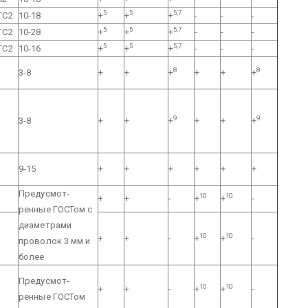
5
5
5,7
ГС2
10-18
+
+
+
-
-
-
5
5
5,7
ГС2
10-28
+
+
+
-
-
-
5
5
5,7
ГС2
10-16
+
+
+
-
-
-
8
8
3-8
+
+
+
+
+
+
9
9
3-8
+
+
+
+
+
+
9-15
+
+
+
+
+
+
Предусмот-
10
10
+
+
-
+
+
-
ренные ГОСТом с
диаметрами
10
10
+
+
-
+
+
-
проволок 3 мм и
более
Предусмот-
10
10
+
+
-
+
+
-
ренные ГОСТом