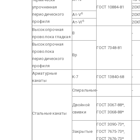
упрочненная
ГОСТ 10884-81
20Х
6
периодического
Ат-V
20Х
профиля
6
Ат-VI
20Х
Высокопрочная
В
-
проволока гладкая
Высокопрочная
ГОСТ 7348-81
проволока
Вр
-
периодического
профиля
Арматурные
К-7
ГОСТ 13840-68
-
канаты
Спиральные
-
-
Двойной
ГОСТ 3067-88*,
свивки
ГОСТ 3068-88*
Стальные канаты
ГОСТ 3090-73*,
Закрытые
ГОСТ 7675-73*,
ГОСТ 7676-73*